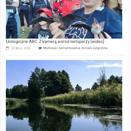
Ekologiczne ABC. Z kamerą wśród nietoperzy [wideo]
Ekologiczne
30 lipca, 2026
Możliwość komentowania
została wyłączona
ABC.
Z
kamerą
wśród
nietoperzy
[wideo]