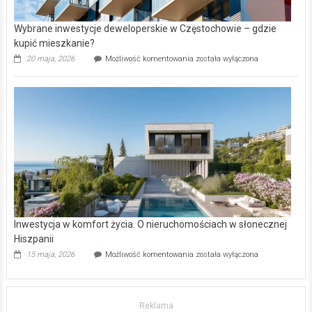
Wybrane inwestycje deweloperskie w Częstochowie – gdzie
kupić mieszkanie?
Wybrane
20 maja, 2026
Możliwość komentowania
została wyłączona
inwestycje
deweloperskie
w Częstochowie
–
gdzie
kupić
mieszkanie?
Inwestycja w komfort życia. O nieruchomościach w słonecznej
Hiszpanii
Inwestycja
15 maja, 2026
Możliwość komentowania
została wyłączona
w komfort
życia.
O nieruchomościach
w słonecznej
Reklama
Hiszpanii