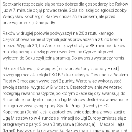
Spotkanie rozpoczęło się bardzo dobrze dla gospodarzy, bo Raków
już w 7. minucie objął prowadzenie. Gola z bliskiej odległości zdobył
Władysław Kochergin. Raków chciał iść za ciosem, ale przed
przerwą bramki już nie padły…
Raków w drugiej połowie podwyższył na 2:0 z rzutu karnego.
Częstochowianie nie utrzymali jednak prowadzenia 2:0 do końca
meczu. Wygrali 2:1, bo Aris zmniejszył straty w 88. minucie. Raków
ma taką samą zaliczkę przed rewanżem na Cyprze jak przed
wylotem do Baku czyli jedną bramkę. Do awansu wystarczy remis.
Piłkarze Rakowa już w piątek [mecz przełożony z soboty – red.]
rozegrają mecz 4. kolejki PKO BP ekstraklasy w Gliwicach z Piastem.
Piast w 3 meczach wywalczył 2 punkty. Warto więc wykorzystać
swoją szansę i wygrać w Gliwicach. Częstochowianie we wtorek
rozegrają rewanż na Cyprze, po którym okaże się czy awansują do
4. i ostatniej rundy eliminacji do Ligi Mistrzów. Jeśli Raków awansuje
to zagra ze zwycięzcą z pary: Sparta Praga (Czechy) – FC
Kopenhaga (Dania). Jeśli częstochowianie odpadną z rywalizacji o
Ligę Mistrzów to w 4. rundzie eliminacji do Ligi Europy zmierzą się z
przegranym z pary: Slovan Bratysława (Słowacja) – Macabi Hajfa
(Izrael). Bez względu na wszystko Raków ma już zapewniony udział