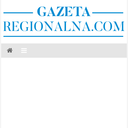
Skip
to
content
Gazeta
Regionalna
Częstochowa,
Kłobuck,
Lubliniec,
Myszków