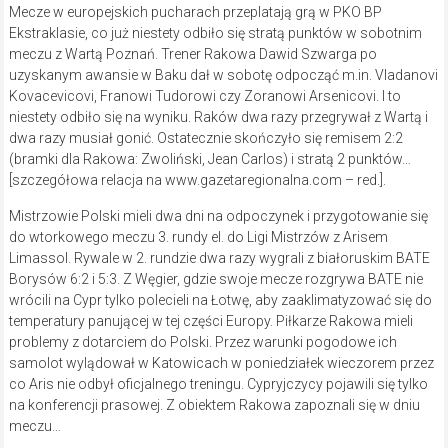
Mecze w europejskich pucharach przeplatają grą w PKO BP
Ekstraklasie, co już niestety odbiło się stratą punktów w sobotnim
meczu z Wartą Poznań. Trener Rakowa Dawid Szwarga po
uzyskanym awansie w Baku dał w sobotę odpocząć m.in. Vladanovi
Kovacevicovi, Franowi Tudorowi czy Zoranowi Arsenicovi. I to
niestety odbiło się na wyniku. Raków dwa razy przegrywał z Wartą i
dwa razy musiał gonić. Ostatecznie skończyło się remisem 2:2
(bramki dla Rakowa: Zwoliński, Jean Carlos) i stratą 2 punktów…
[szczegółowa relacja na www.gazetaregionalna.com – red.].
Mistrzowie Polski mieli dwa dni na odpoczynek i przygotowanie się
do wtorkowego meczu 3. rundy el. do Ligi Mistrzów z Arisem
Limassol. Rywale w 2. rundzie dwa razy wygrali z białoruskim BATE
Borysów 6:2 i 5:3. Z Węgier, gdzie swoje mecze rozgrywa BATE nie
wrócili na Cypr tylko polecieli na Łotwę, aby zaaklimatyzować się do
temperatury panującej w tej części Europy. Piłkarze Rakowa mieli
problemy z dotarciem do Polski. Przez warunki pogodowe ich
samolot wylądował w Katowicach w poniedziałek wieczorem przez
co Aris nie odbył oficjalnego treningu. Cypryjczycy pojawili się tylko
na konferencji prasowej. Z obiektem Rakowa zapoznali się w dniu
meczu…