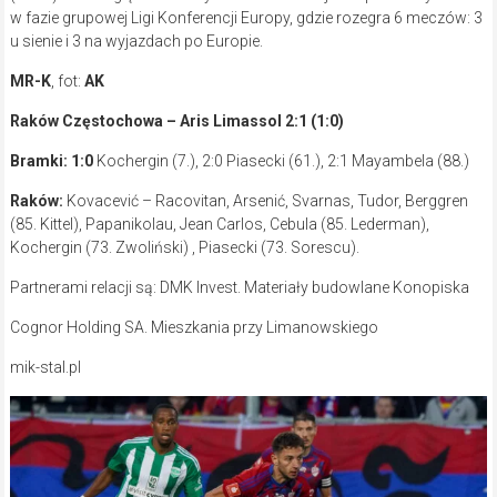
w fazie grupowej Ligi Konferencji Europy, gdzie rozegra 6 meczów: 3
u sienie i 3 na wyjazdach po Europie.
MR-K
, fot:
AK
Raków Częstochowa – Aris Limassol 2:1 (1:0)
Bramki: 1:0
Kochergin (7.), 2:0 Piasecki (61.), 2:1 Mayambela (88.)
Raków:
Kovacević – Racovitan, Arsenić, Svarnas, Tudor, Berggren
(85. Kittel), Papanikolau, Jean Carlos, Cebula (85. Lederman),
Kochergin (73. Zwoliński) , Piasecki (73. Sorescu).
Partnerami relacji są: DMK Invest. Materiały budowlane Konopiska
Cognor Holding SA. Mieszkania przy Limanowskiego
mik-stal.pl