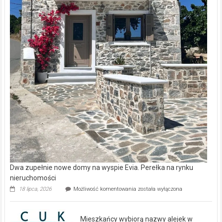
Dwa zupełnie nowe domy na wyspie Evia. Perełka na rynku
nieruchomości
Dwa
18 lipca, 2026
Możliwość komentowania
została wyłączona
zupełnie
nowe
domy
Mieszkańcy wybiorą nazwy alejek w
na