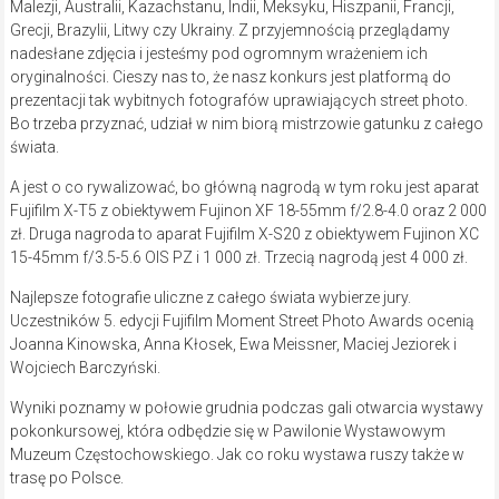
Malezji, Australii, Kazachstanu, Indii, Meksyku, Hiszpanii, Francji,
Grecji, Brazylii, Litwy czy Ukrainy. Z przyjemnością przeglądamy
nadesłane zdjęcia i jesteśmy pod ogromnym wrażeniem ich
oryginalności. Cieszy nas to, że nasz konkurs jest platformą do
prezentacji tak wybitnych fotografów uprawiających street photo.
Bo trzeba przyznać, udział w nim biorą mistrzowie gatunku z całego
świata.
A jest o co rywalizować, bo główną nagrodą w tym roku jest aparat
Fujifilm X-T5 z obiektywem Fujinon XF 18-55mm f/2.8-4.0 oraz 2 000
zł. Druga nagroda to aparat Fujifilm X-S20 z obiektywem Fujinon XC
15-45mm f/3.5-5.6 OIS PZ i 1 000 zł. Trzecią nagrodą jest 4 000 zł.
Najlepsze fotografie uliczne z całego świata wybierze jury.
Uczestników 5. edycji Fujifilm Moment Street Photo Awards ocenią
Joanna Kinowska, Anna Kłosek, Ewa Meissner, Maciej Jeziorek i
Wojciech Barczyński.
Wyniki poznamy w połowie grudnia podczas gali otwarcia wystawy
pokonkursowej, która odbędzie się w Pawilonie Wystawowym
Muzeum Częstochowskiego. Jak co roku wystawa ruszy także w
trasę po Polsce.