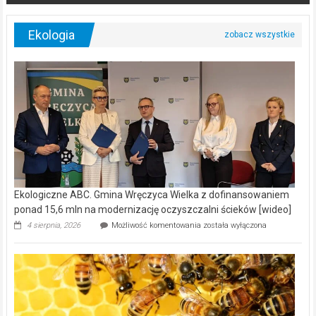
Ekologia
Ekologiczne ABC. Gmina Wręczyca Wielka z dofinansowaniem
ponad 15,6 mln na modernizację oczyszczalni ścieków [wideo]
Ekologiczne
4 sierpnia, 2026
Możliwość komentowania
została wyłączona
ABC.
Gmina
Wręczyca
Wielka
z
dofinansowaniem
ponad
15,6