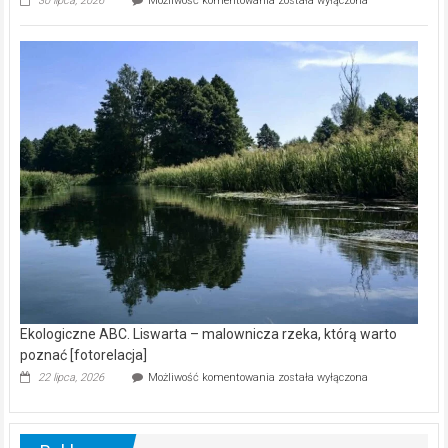
30 lipca, 2026
Możliwość komentowania
została wyłączona
ABC.
Z
kamerą
wśród
nietoperzy
[wideo]
Ekologiczne ABC. Liswarta – malownicza rzeka, którą warto
poznać [fotorelacja]
Ekologiczne
22 lipca, 2026
Możliwość komentowania
została wyłączona
ABC.
Liswarta
–
malownicza