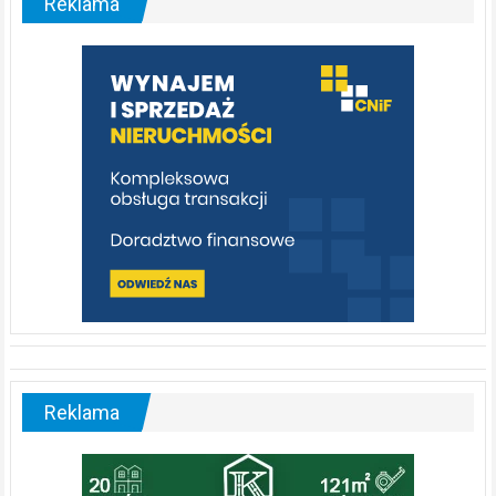
Reklama
rzeka,
którą
warto
poznać
[fotorelacja]
Reklama