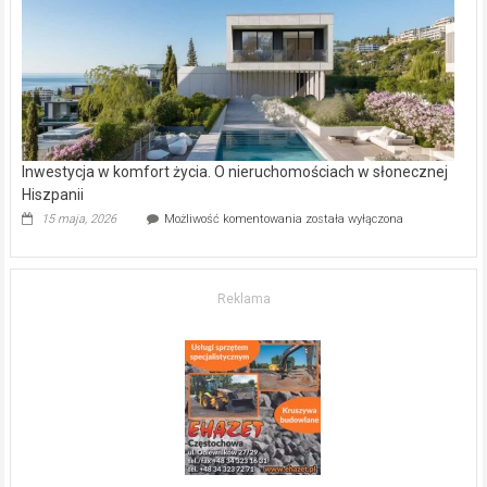
kupić
mieszkanie?
Inwestycja w komfort życia. O nieruchomościach w słonecznej
Hiszpanii
Inwestycja
15 maja, 2026
Możliwość komentowania
została wyłączona
w komfort
życia.
O nieruchomościach
w słonecznej
Reklama
Hiszpanii