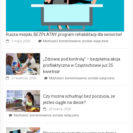
Rusza miejski, BEZPŁATNY program rehabilitacji dla seniorów!
Rusza
5 maja, 2026
Możliwość komentowania
została wyłączona
miejski,
BEZPŁATNY
program
„Zdrowie pod kontrolą” – bezpłatna akcja
rehabilitacji
dla
profilaktyczna w Częstochowie już 25
seniorów!
kwietnia!
„Zdrowie
21 kwietnia, 2026
Możliwość komentowania
została wyłączona
pod
kontrolą”
–
Czy można schudnąć bez poczucia, że
bezpłatna
akcja
jesteś ciągle na diecie?
profilaktyczna
25 marca, 2026
w
Czy
Możliwość komentowania
została wyłączona
Częstochowie
można
już
schudnąć
25
bez
kwietnia!