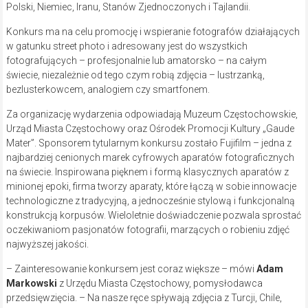
Polski, Niemiec, Iranu, Stanów Zjednoczonych i Tajlandii.
Konkurs ma na celu promocję i wspieranie fotografów działających
w gatunku street photo i adresowany jest do wszystkich
fotografujących – profesjonalnie lub amatorsko – na całym
świecie, niezależnie od tego czym robią zdjęcia – lustrzanką,
bezlusterkowcem, analogiem czy smartfonem.
Za organizację wydarzenia odpowiadają Muzeum Częstochowskie,
Urząd Miasta Częstochowy oraz Ośrodek Promocji Kultury „Gaude
Mater”. Sponsorem tytularnym konkursu zostało Fujifilm – jedna z
najbardziej cenionych marek cyfrowych aparatów fotograficznych
na świecie. Inspirowana pięknem i formą klasycznych aparatów z
minionej epoki, firma tworzy aparaty, które łączą w sobie innowacje
technologiczne z tradycyjną, a jednocześnie stylową i funkcjonalną
konstrukcją korpusów. Wieloletnie doświadczenie pozwala sprostać
oczekiwaniom pasjonatów fotografii, marzących o robieniu zdjęć
najwyższej jakości.
– Zainteresowanie konkursem jest coraz większe – mówi
Adam
Markowski
z Urzędu Miasta Częstochowy, pomysłodawca
przedsięwzięcia. – Na nasze ręce spływają zdjęcia z Turcji, Chile,