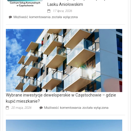
wyspie
Lasku Aniołowskim
Evia.
17 lipca, 2026
Perełka
Mieszkańcy
Możliwość komentowania
została wyłączona
na
wybiorą
rynku
nazwy
nieruchomości
alejek
w
Lasku
Aniołowskim
Wybrane inwestycje deweloperskie w Częstochowie – gdzie
kupić mieszkanie?
Wybrane
20 maja, 2026
Możliwość komentowania
została wyłączona
inwestycje
deweloperskie
w Częstochowie
–
gdzie