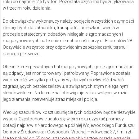
roku co najmniej 2,5 tys. ton. Pozostała część ma być zutylizowana
w trzecim roku działania.
Do obowiązków wykonawcy należy podjęcie wszystkich czynności
niezbędnych do załadunku, transportu i unieszkodliwienia w
procesie ostatecznym odpadów nielegalnie zgromadzonych i
magazynowanych na terenie nieruchomości przy ul. Filomatów 28.
Oczywiście wszystko przy odpowiednim zabezpieczeniu terenu i
samego przewozu.
Obecnie teren prywatnych hal magazynowych, gdzie zgromadzone
są odpady jest monitorowany i patrolowany. Poprawiona została
widoczność, wszytko po to, aby wykluczyć możliwość działań
zagrażających bezpieczeństwu, a związanych z tym nielegalnym
składowiskiem. Na terenie hal obowiązuje zakaz wstępu, w razie
jego złamania interweniuje straż miejska i policja.
Według szacunków koszt usunięcia tych odpadów będzie niezwykle
wysoki. Częstochowie udało się w tym roku uzyskać promesy
dotacji najpierw z Narodowego a później Wojewódzkiego Funduszu
Ochrony Środowiska i Gospodarki Wodnej – w kwocie 37,7 mln zł.
Ma to pokryć do 55 proc. szacowanych kosztów przedsięwzięcia.