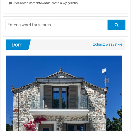
Dlaczego
Możliwość komentowania
została wyłączona
na
mężczyźni
diecie?
powinni
regularnie
odwiedzać
urologa?
Dom