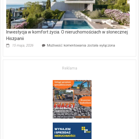
Inwestycja w komfort życia. O nieruchomościach w słonecznej
Hiszpanii
Inwestycja
15 maja, 2026
Możliwość komentowania
została wyłączona
w komfort
życia.
O nieruchomościach
w słonecznej
Reklama
Hiszpanii