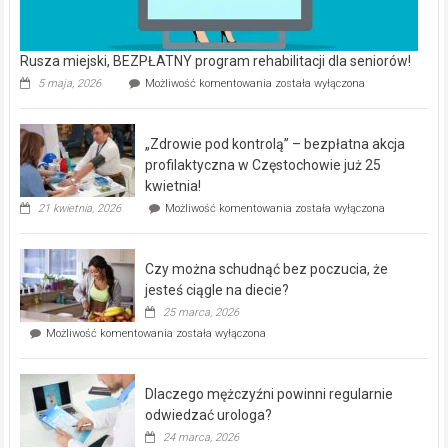
Rusza miejski, BEZPŁATNY program rehabilitacji dla seniorów!
Rusza
5 maja, 2026
Możliwość komentowania
została wyłączona
miejski,
BEZPŁATNY
program
„Zdrowie pod kontrolą” – bezpłatna akcja
rehabilitacji
dla
profilaktyczna w Częstochowie już 25
seniorów!
kwietnia!
„Zdrowie
21 kwietnia, 2026
Możliwość komentowania
została wyłączona
pod
kontrolą”
–
Czy można schudnąć bez poczucia, że
bezpłatna
akcja
jesteś ciągle na diecie?
profilaktyczna
25 marca, 2026
w
Czy
Możliwość komentowania
została wyłączona
Częstochowie
można
już
schudnąć
25
bez
kwietnia!
Dlaczego mężczyźni powinni regularnie
poczucia,
że
odwiedzać urologa?
jesteś
24 marca, 2026
ciągle