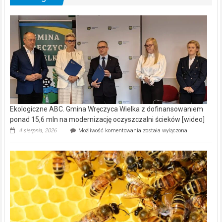
Ekologiczne ABC. Gmina Wręczyca Wielka z dofinansowaniem
ponad 15,6 mln na modernizację oczyszczalni ścieków [wideo]
Ekologiczne
4 sierpnia, 2026
Możliwość komentowania
została wyłączona
ABC.
Gmina
Wręczyca
Wielka
z
dofinansowaniem
ponad
15,6
mln
na
modernizację