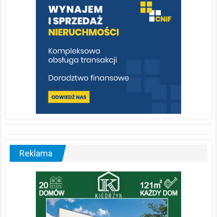
poznać
[fotorelacja]
Reklama