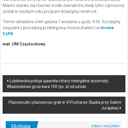
Miasto starało się również środki zewnętrzne, kiedy tylko ogłoszony
został w zeszłym roku program dotacyjny na ten cel.
Termin składania ofert upływa 1 września o godz. 9.00. Szczegóły
związane z procedurą przetargową można znaleźć na
stronie
CzPK
.
mat. UM Częstochowy
Post
Lubliniecka policja ujawniła cztery nielegalne automaty.
Właścicielowi grozi kara 100 tys. zł od sztuki
navigation
Plażowiczki i plażowicze grali w VI Pucharze Śląska przy Galerii
Jurajskiej
Ekologia