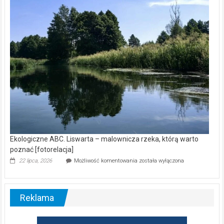
wśród
nietoperzy
[wideo]
Ekologiczne ABC. Liswarta – malownicza rzeka, którą warto
poznać [fotorelacja]
Ekologiczne
22 lipca, 2026
Możliwość komentowania
została wyłączona
ABC.
Liswarta
–
malownicza
Reklama
rzeka,
którą
warto