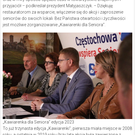
przyjaciół – podkreślał prezydent Matyjaszczyk. – Dziękuję
restauratorom za wsparcie, włączenie się do akcji i zaproszenie
seniorów do swoich lokali. Bez Państwa otwartości i życzliwości
jest możliwe zorganizowanie „Kawiarenki dla Seniora”.
„Kawiarenka dla Seniora” edycja 2023
To już trzynasta edycja „Kawiarenki”, pierwsza miała miejsce w 2008
roku, a ostatnia w 2019 roku (trzy lata akcja była zawieszona z