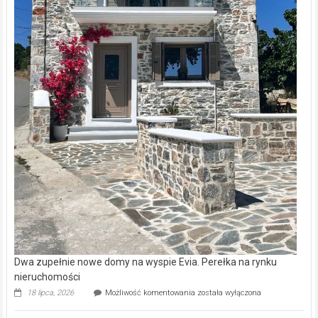
Dwa zupełnie nowe domy na wyspie Evia. Perełka na rynku
nieruchomości
Dwa
18 lipca, 2026
Możliwość komentowania
została wyłączona
zupełnie
nowe