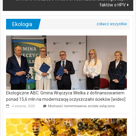
faktów o HPV
Ekologia
Ekologiczne ABC. Gmina Wręczyca Wielka z dofinansowaniem
ponad 15,6 mln na modernizację oczyszczalni ścieków [wideo]
Ekologiczne
4 sierpnia, 2026
Możliwość komentowania
została wyłączona
ABC.
Gmina
Wręczyca
Wielka
z
dofinansowaniem