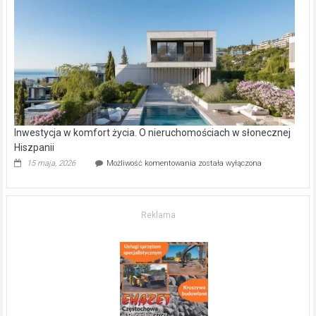
–
gdzie
kupić
mieszkanie?
Inwestycja w komfort życia. O nieruchomościach w słonecznej
Hiszpanii
Inwestycja
15 maja, 2026
Możliwość komentowania
została wyłączona
w komfort
życia.
O nieruchomościach
w słonecznej
Reklama
Hiszpanii