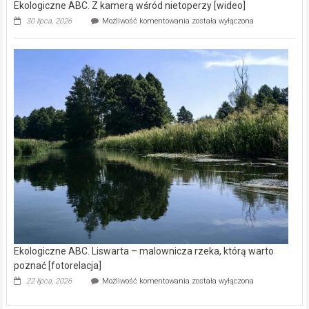
Ekologiczne ABC. Z kamerą wśród nietoperzy [wideo]
Ekologiczne
30 lipca, 2026
Możliwość komentowania
została wyłączona
ABC.
Z
kamerą
wśród
nietoperzy
[wideo]
Ekologiczne ABC. Liswarta – malownicza rzeka, którą warto
poznać [fotorelacja]
Ekologiczne
22 lipca, 2026
Możliwość komentowania
została wyłączona
ABC.
Liswarta