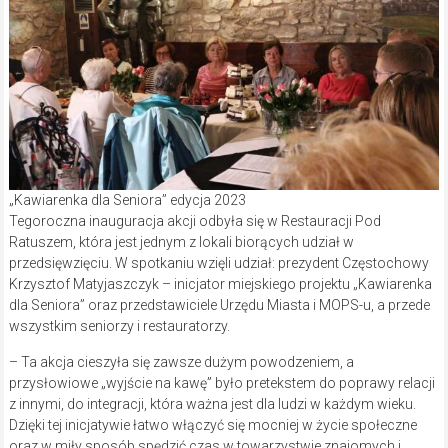
„Kawiarenka dla Seniora” edycja 2023
Tegoroczna inauguracja akcji odbyła się w Restauracji Pod
Ratuszem, która jest jednym z lokali biorących udział w
przedsięwzięciu. W spotkaniu wzięli udział: prezydent Częstochowy
Krzysztof Matyjaszczyk – inicjator miejskiego projektu „Kawiarenka
dla Seniora” oraz przedstawiciele Urzędu Miasta i MOPS-u, a przede
wszystkim seniorzy i restauratorzy.
– Ta akcja cieszyła się zawsze dużym powodzeniem, a
przysłowiowe „wyjście na kawę” było pretekstem do poprawy relacji
z innymi, do integracji, która ważna jest dla ludzi w każdym wieku.
Dzięki tej inicjatywie łatwo włączyć się mocniej w życie społeczne
oraz w miły sposób spędzić czas w towarzystwie znajomych i