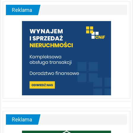
–
malownicza
Reklama
rzeka,
którą
warto
poznać
[fotorelacja]
Reklama