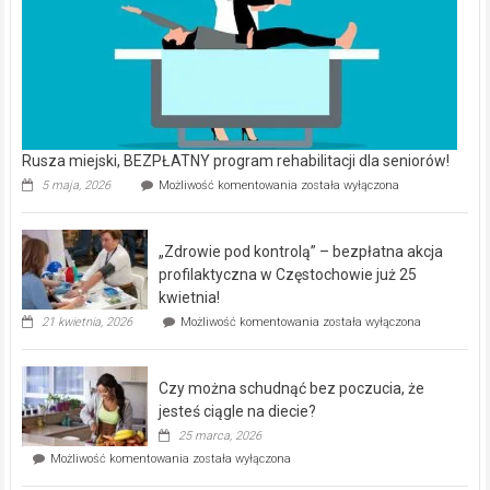
Rusza miejski, BEZPŁATNY program rehabilitacji dla seniorów!
Rusza
5 maja, 2026
Możliwość komentowania
została wyłączona
miejski,
BEZPŁATNY
program
„Zdrowie pod kontrolą” – bezpłatna akcja
rehabilitacji
dla
profilaktyczna w Częstochowie już 25
seniorów!
kwietnia!
„Zdrowie
21 kwietnia, 2026
Możliwość komentowania
została wyłączona
pod
kontrolą”
–
Czy można schudnąć bez poczucia, że
bezpłatna
akcja
jesteś ciągle na diecie?
profilaktyczna
25 marca, 2026
w
Czy
Możliwość komentowania
została wyłączona
Częstochowie
można
już