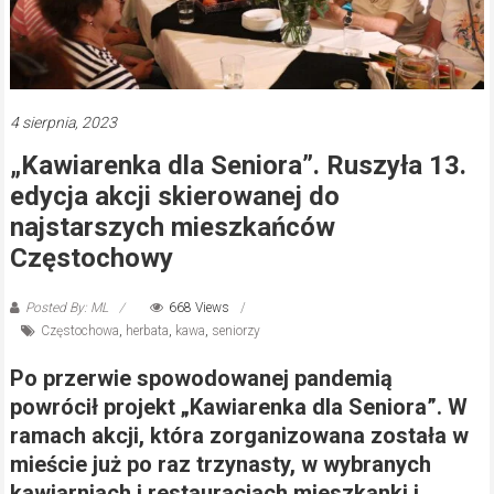
4 sierpnia, 2023
„Kawiarenka dla Seniora”. Ruszyła 13.
edycja akcji skierowanej do
najstarszych mieszkańców
Częstochowy
Posted By: ML
668 Views
Częstochowa
,
herbata
,
kawa
,
seniorzy
Po przerwie spowodowanej pandemią
powrócił projekt „Kawiarenka dla Seniora”. W
ramach akcji, która zorganizowana została w
mieście już po raz trzynasty, w wybranych
kawiarniach i restauracjach mieszkanki i