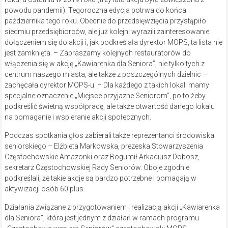
powodu pandemii). Tegoroczna edycja potrwa do końca
października tego roku. Obecnie do przedsięwzięcia przystąpiło
siedmiu przedsiębiorców, ale już kolejni wyrazili zainteresowanie
dołączeniem się do akcji i, jak podkreślała dyrektor MOPS, ta lista nie
jest zamknięta. – Zapraszamy kolejnych restauratorów do
włączenia się w akcję „Kawiarenka dla Seniora”, nie tylko tych z
centrum naszego miasta, ale także z poszczególnych dzielnic –
zachęcała dyrektor MOPS-u. – Dla każdego z takich lokali mamy
specjalne oznaczenie „Miejsce przyjazne Seniorom”, po to żeby
podkreślić świetną współpracę, ale także otwartość danego lokalu
na pomaganie i wspieranie akcji społecznych.
Podczas spotkania głos zabierali także reprezentanci środowiska
seniorskiego – Elżbieta Markowska, prezeska Stowarzyszenia
Częstochowskie Amazonki oraz Bogumił Arkadiusz Dobosz,
sekretarz Częstochowskiej Rady Seniorów. Oboje zgodnie
podkreślali, że takie akcje są bardzo potrzebne i pomagają w
aktywizacji osób 60 plus.
Działania związane z przygotowaniem i realizacją akcji „Kawiarenka
dla Seniora”, która jest jednym z działań w ramach programu