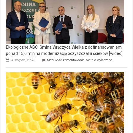
Ekologiczne ABC. Gmina Wręczyca Wielka z dofinansowaniem
ponad 15,6 mln na modernizację oczyszczalni ścieków [wideo]
Ekologiczne
4 sierpnia, 2026
Możliwość komentowania
została wyłączona
ABC.
Gmina
Wręczyca
Wielka
z
dofinansowaniem
ponad
15,6
mln
na
modernizację
oczyszczalni
ścieków
[wideo]