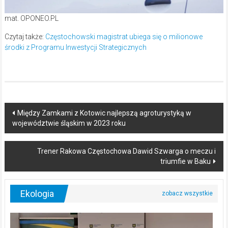
mat. OPONEO.PL
Czytaj także:
Częstochowski magistrat ubiega się o milionowe
środki z Programu Inwestycji Strategicznych
Post
Między Zamkami z Kotowic najlepszą agroturystyką w
województwie śląskim w 2023 roku
navigation
Trener Rakowa Częstochowa Dawid Szwarga o meczu i
triumfie w Baku
Ekologia