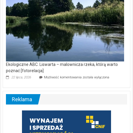
Ekologiczne ABC. Liswarta – malownicza rzeka, którą warto
poznać [fotorelacja]
Ekologiczne
22 lipca, 2026
Możliwość komentowania
została wyłączona
ABC.
Liswarta
–
malownicza
Reklama
rzeka,
którą
warto
poznać
[fotorelacja]