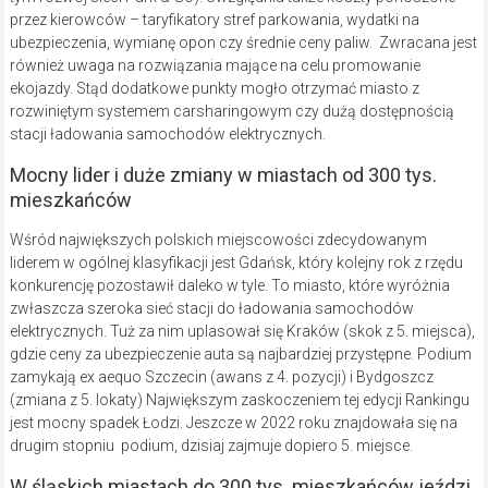
przez kierowców – taryfikatory stref parkowania, wydatki na
ubezpieczenia, wymianę opon czy średnie ceny paliw. Zwracana jest
również uwaga na rozwiązania mające na celu promowanie
ekojazdy. Stąd dodatkowe punkty mogło otrzymać miasto z
rozwiniętym systemem carsharingowym czy dużą dostępnością
stacji ładowania samochodów elektrycznych.
Mocny lider i duże zmiany w miastach od 300 tys.
mieszkańców
Wśród największych polskich miejscowości zdecydowanym
liderem w ogólnej klasyfikacji jest Gdańsk, który kolejny rok z rzędu
konkurencję pozostawił daleko w tyle. To miasto, które wyróżnia
zwłaszcza szeroka sieć stacji do ładowania samochodów
elektrycznych. Tuż za nim uplasował się Kraków (skok z 5. miejsca),
gdzie ceny za ubezpieczenie auta są najbardziej przystępne. Podium
zamykają ex aequo Szczecin (awans z 4. pozycji) i Bydgoszcz
(zmiana z 5. lokaty) Największym zaskoczeniem tej edycji Rankingu
jest mocny spadek Łodzi. Jeszcze w 2022 roku znajdowała się na
drugim stopniu podium, dzisiaj zajmuje dopiero 5. miejsce.
W śląskich miastach do 300 tys. mieszkańców jeździ