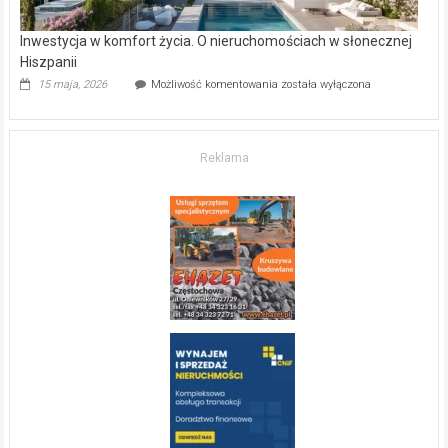
Inwestycja w komfort życia. O nieruchomościach w słonecznej
Hiszpanii
Inwestycja
15 maja, 2026
Możliwość komentowania
została wyłączona
w komfort
życia.
O nieruchomościach
w słonecznej
Reklama
Hiszpanii