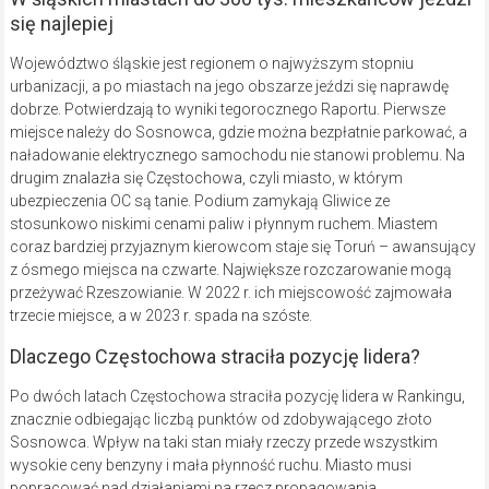
się najlepiej
Województwo śląskie jest regionem o najwyższym stopniu
urbanizacji, a po miastach na jego obszarze jeździ się naprawdę
dobrze. Potwierdzają to wyniki tegorocznego Raportu. Pierwsze
miejsce należy do Sosnowca, gdzie można bezpłatnie parkować, a
naładowanie elektrycznego samochodu nie stanowi problemu. Na
drugim znalazła się Częstochowa, czyli miasto, w którym
ubezpieczenia OC są tanie. Podium zamykają Gliwice ze
stosunkowo niskimi cenami paliw i płynnym ruchem. Miastem
coraz bardziej przyjaznym kierowcom staje się Toruń – awansujący
z ósmego miejsca na czwarte. Największe rozczarowanie mogą
przeżywać Rzeszowianie. W 2022 r. ich miejscowość zajmowała
trzecie miejsce, a w 2023 r. spada na szóste.
Dlaczego Częstochowa straciła pozycję lidera?
Po dwóch latach Częstochowa straciła pozycję lidera w Rankingu,
znacznie odbiegając liczbą punktów od zdobywającego złoto
Sosnowca. Wpływ na taki stan miały rzeczy przede wszystkim
wysokie ceny benzyny i mała płynność ruchu. Miasto musi
popracować nad działaniami na rzecz propagowania