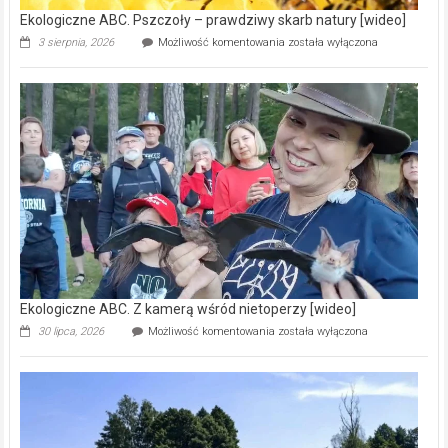
Ekologiczne ABC. Pszczoły – prawdziwy skarb natury [wideo]
Ekologiczne
3 sierpnia, 2026
Możliwość komentowania
została wyłączona
ABC.
Pszczoły
–
prawdziwy
skarb
natury
[wideo]
Ekologiczne ABC. Z kamerą wśród nietoperzy [wideo]
Ekologiczne
30 lipca, 2026
Możliwość komentowania
została wyłączona
ABC.
Z
kamerą
wśród
nietoperzy
[wideo]