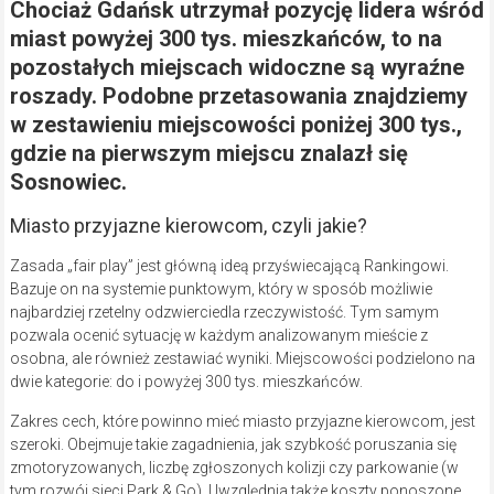
Chociaż Gdańsk utrzymał pozycję lidera wśród
miast powyżej 300 tys. mieszkańców, to na
pozostałych miejscach widoczne są wyraźne
roszady. Podobne przetasowania znajdziemy
w zestawieniu miejscowości poniżej 300 tys.,
gdzie na pierwszym miejscu znalazł się
Sosnowiec.
Miasto przyjazne kierowcom, czyli jakie?
Zasada „fair play” jest główną ideą przyświecającą Rankingowi.
Bazuje on na systemie punktowym, który w sposób możliwie
najbardziej rzetelny odzwierciedla rzeczywistość. Tym samym
pozwala ocenić sytuację w każdym analizowanym mieście z
osobna, ale również zestawiać wyniki. Miejscowości podzielono na
dwie kategorie: do i powyżej 300 tys. mieszkańców.
Zakres cech, które powinno mieć miasto przyjazne kierowcom, jest
szeroki. Obejmuje takie zagadnienia, jak szybkość poruszania się
zmotoryzowanych, liczbę zgłoszonych kolizji czy parkowanie (w
tym rozwój sieci Park & Go). Uwzględnia także koszty ponoszone