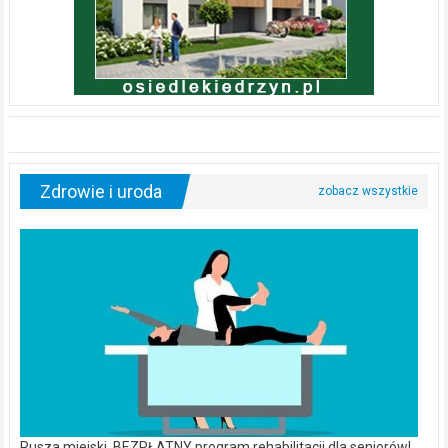
Zdrowie i uroda
Rusza miejski, BEZPŁATNY program rehabilitacji dla seniorów!