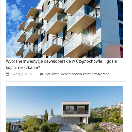
w
Lasku
Aniołowskim
Wybrane inwestycje deweloperskie w Częstochowie – gdzie
kupić mieszkanie?
Wybrane
20 maja, 2026
Możliwość komentowania
została wyłączona
inwestycje
deweloperskie
w Częstochowie
–
gdzie
kupić
mieszkanie?