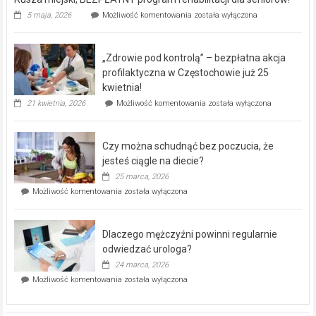
Rusza
5 maja, 2026
Możliwość komentowania
została wyłączona
miejski,
BEZPŁATNY
program
„Zdrowie pod kontrolą” – bezpłatna akcja
rehabilitacji
dla
profilaktyczna w Częstochowie już 25
seniorów!
kwietnia!
„Zdrowie
21 kwietnia, 2026
Możliwość komentowania
została wyłączona
pod
kontrolą”
–
Czy można schudnąć bez poczucia, że
bezpłatna
akcja
jesteś ciągle na diecie?
profilaktyczna
25 marca, 2026
w
Czy
Możliwość komentowania
została wyłączona
Częstochowie
można
już
schudnąć
25
bez
kwietnia!
Dlaczego mężczyźni powinni regularnie
poczucia,
że
odwiedzać urologa?
jesteś
24 marca, 2026
ciągle
Dlaczego
Możliwość komentowania
została wyłączona
na
mężczyźni
diecie?
powinni
regularnie