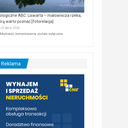
ologiczne ABC. Liswarta – malownicza rzeka,
órą warto poznać [fotorelacja]
22 lipca, 2026
Ekologiczne
Możliwość komentowania
została wyłączona
ABC.
Liswarta
–
malownicza
rzeka,
którą
Reklama
warto
poznać
[fotorelacja]