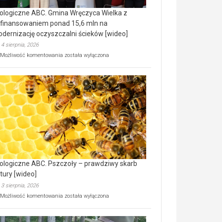
ologiczne ABC. Gmina Wręczyca Wielka z
finansowaniem ponad 15,6 mln na
dernizację oczyszczalni ścieków [wideo]
4 sierpnia, 2026
Ekologiczne
Możliwość komentowania
została wyłączona
ABC.
Gmina
Wręczyca
Wielka
z
dofinansowaniem
ponad
15,6
mln
na
modernizację
oczyszczalni
ścieków
ologiczne ABC. Pszczoły – prawdziwy skarb
[wideo]
tury [wideo]
3 sierpnia, 2026
Ekologiczne
Możliwość komentowania
została wyłączona
ABC.
Pszczoły
–