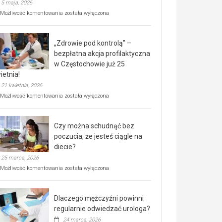
5 maja, 2026
Rusza
Możliwość komentowania
została wyłączona
miejski,
BEZPŁATNY
program
„Zdrowie pod kontrolą” –
rehabilitacji
dla
bezpłatna akcja profilaktyczna
seniorów!
w Częstochowie już 25
ietnia!
21 kwietnia, 2026
„Zdrowie
Możliwość komentowania
została wyłączona
pod
kontrolą”
–
Czy można schudnąć bez
bezpłatna
akcja
poczucia, że jesteś ciągle na
profilaktyczna
diecie?
w
25 marca, 2026
Częstochowie
już
Czy
Możliwość komentowania
została wyłączona
25
można
kwietnia!
schudnąć
bez
Dlaczego mężczyźni powinni
poczucia,
że
regularnie odwiedzać urologa?
jesteś
24 marca, 2026