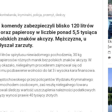
kontrabanda
,
kryminalni
,
policja
,
przemyt
,
śledczy
 komendy zabezpieczyli blisko 120 litrów
j oraz
papierosy w liczbie
ponad 5,5 tysiąca
 polskich znaków akcyzy. Mężczyzna, u
Ek
yszał zarzuty.
[w
 litrów spirytusu niewiadomego pochodzenia, 30 kg
uk papierosów różnych marek bez polskich znaków akcyzy. W
ę okazało, nielegalnym procederem zajmował się od
 mu pozbawienie wolności do lat 3 i wysoka kara finansowa.
zęstochowskiego przez policjantów Wydziału Kryminalnego
samochodem osobowym, zaś resztę nielegalnego towaru
cowali śledczy wartość uszczuplenia należności podatkowych
yzy wynosi prawie 40 tysięcy złotych.