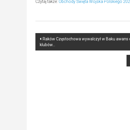
Czytaj także:
Obchody Święta Wojska Polskiego 2023.
Post
Raków Częstochowa wywalczył w Baku awans do 3.
klubów…
navigation