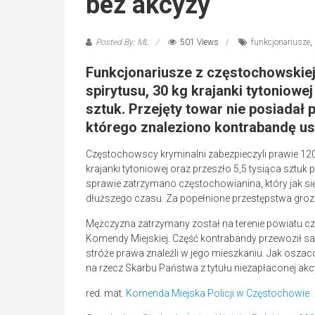
bez akcyzy
Posted By: ML
501 Views
funkcjonariusze
,
Funkcjonariusze z częstochowskiej
spirytusu, 30 kg krajanki tytoniowe
sztuk. Przejęty towar nie posiadał
którego znaleziono kontrabandę usł
Częstochowscy kryminalni zabezpieczyli prawie 120
krajanki tytoniowej oraz przeszło 5,5 tysiąca szt
sprawie zatrzymano częstochowianina, który jak si
dłuższego czasu. Za popełnione przestępstwa grozi
Mężczyzna zatrzymany został na terenie powiatu c
Komendy Miejskiej. Część kontrabandy przewoził 
stróże prawa znaleźli w jego mieszkaniu. Jak osza
na rzecz Skarbu Państwa z tytułu niezapłaconej akc
red. mat.
Komenda Miejska Policji w Częstochowie