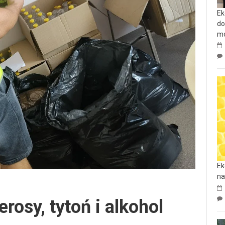
Ek
do
mo
Ek
na
erosy, tytoń i alkohol