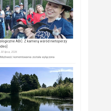
prawdziwy
skarb
natury
[wideo]
ologiczne ABC. Z kamerą wśród nietoperzy
ideo]
30 lipca, 2026
Ekologiczne
Możliwość komentowania
została wyłączona
ABC.
Z
kamerą
wśród
nietoperzy
[wideo]