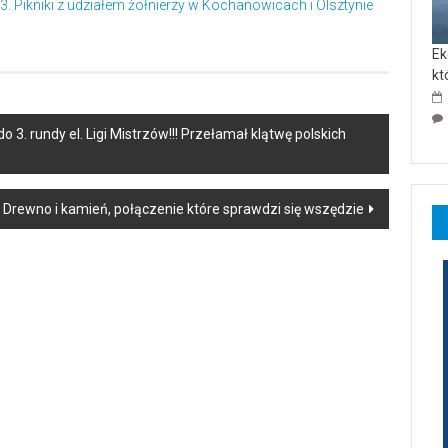
 Pikniki z udziałem żołnierzy w Kochanowicach i Olsztynie
Ek
kt
 rundy el. Ligi Mistrzów!!! Przełamał klątwę polskich
Drewno i kamień, połączenie które sprawdzi się wszędzie