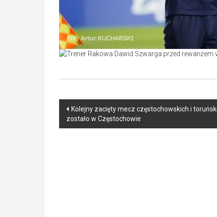
Post
Kolejny zacięty mecz częstochowskich i toruńs
zostało w Częstochowie
navigation