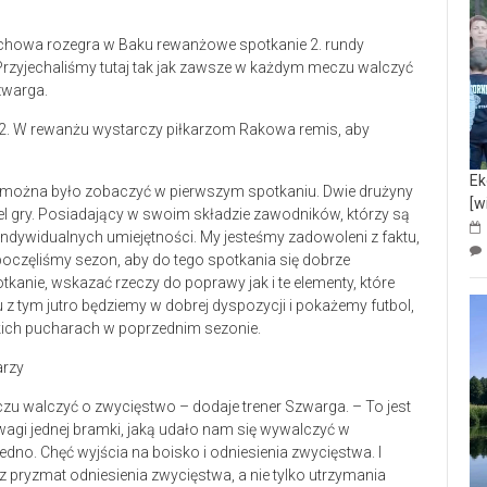
chowa rozegra w Baku rewanżowe spotkanie 2. rundy
 Przyjechaliśmy tutaj tak jak zawsze w każdym meczu walczyć
zwarga.
:2. W rewanżu wystarczy piłkarzom Rakowa remis, aby
Ek
co można było zobaczyć w pierwszym spotkaniu. Dwie drużyny
[w
el gry. Posiadający w swoim składzie zawodników, którzy są
ndywidualnych umiejętności. My jesteśmy zadowoleni z faktu,
poczęliśmy sezon, aby do tego spotkania się dobrze
nie, wskazać rzeczy do poprawy jak i te elementy, które
z tym jutro będziemy w dobrej dyspozycji i pokażemy futbol,
skich pucharach w poprzednim sezonie.
arzy
zu walczyć o zwycięstwo – dodaje trener Szwarga. – To jest
wagi jednej bramki, jaką udało nam się wywalczyć w
dno. Chęć wyjścia na boisko i odniesienia zwycięstwa. I
 pryzmat odniesienia zwycięstwa, a nie tylko utrzymania