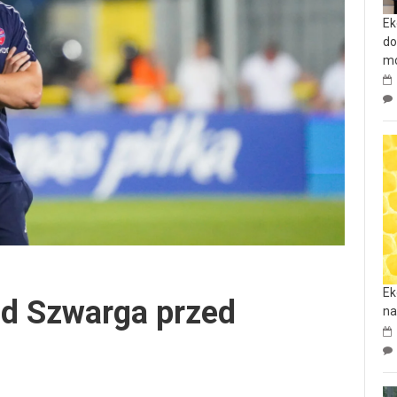
Ek
do
mo
Ek
d Szwarga przed
na