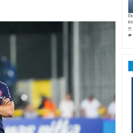
Ek
kt