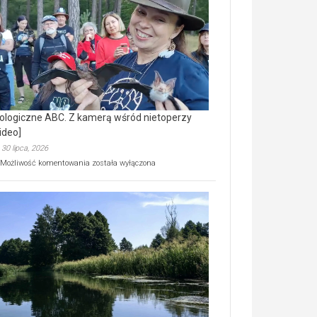
prawdziwy
skarb
natury
[wideo]
ologiczne ABC. Z kamerą wśród nietoperzy
ideo]
30 lipca, 2026
Ekologiczne
Możliwość komentowania
została wyłączona
ABC.
Z
kamerą
wśród
nietoperzy
[wideo]