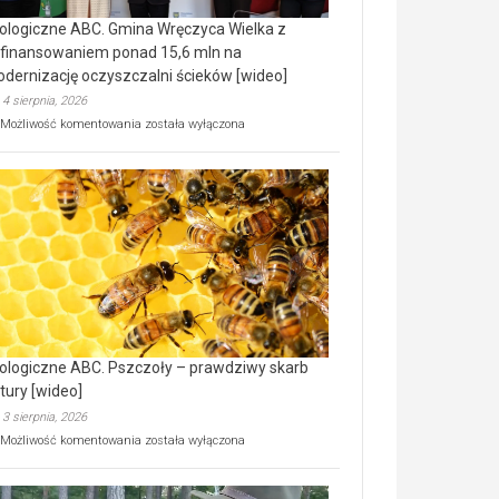
ologiczne ABC. Gmina Wręczyca Wielka z
finansowaniem ponad 15,6 mln na
dernizację oczyszczalni ścieków [wideo]
4 sierpnia, 2026
Ekologiczne
Możliwość komentowania
została wyłączona
ABC.
Gmina
Wręczyca
Wielka
z
dofinansowaniem
ponad
15,6
mln
na
modernizację
oczyszczalni
ścieków
ologiczne ABC. Pszczoły – prawdziwy skarb
[wideo]
tury [wideo]
3 sierpnia, 2026
Ekologiczne
Możliwość komentowania
została wyłączona
ABC.
Pszczoły
–