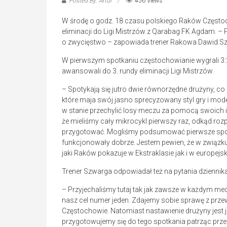
Posted By: Artur
456 Views
W środę o godz. 18 czasu polskiego Raków Często
eliminacji do Ligi Mistrzów z Qarabag FK Agdam. –
o zwycięstwo – zapowiada trener Rakowa Dawid S
W pierwszym spotkaniu częstochowianie wygrali 3
awansowali do 3. rundy eliminacji Ligi Mistrzów.
– Spotykają się jutro dwie równorzędne drużyny, 
które maja swój jasno sprecyzowany styl gry i mod
w stanie przechylić losy meczu za pomocą swoich i
że mieliśmy cały mikrocykl pierwszy raz, odkąd roz
przygotować. Mogliśmy podsumować pierwsze spotka
funkcjonowały dobrze. Jestem pewien, że w związku 
jaki Raków pokazuje w Ekstraklasie jak i w europej
Trener Szwarga odpowiadał też na pytania dziennik
– Przyjechaliśmy tutaj tak jak zawsze w każdym mec
nasz cel numer jeden. Zdajemy sobie sprawę z prze
Częstochowie. Natomiast nastawienie drużyny jest je
przygotowujemy się do tego spotkania patrząc przez