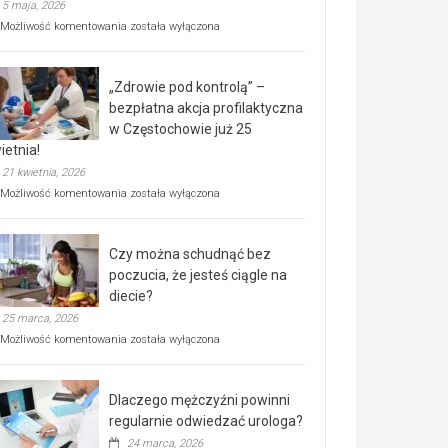
5 maja, 2026
Rusza
Możliwość komentowania
została wyłączona
miejski,
BEZPŁATNY
program
„Zdrowie pod kontrolą” –
rehabilitacji
dla
bezpłatna akcja profilaktyczna
seniorów!
w Częstochowie już 25
ietnia!
21 kwietnia, 2026
„Zdrowie
Możliwość komentowania
została wyłączona
pod
kontrolą”
–
Czy można schudnąć bez
bezpłatna
akcja
poczucia, że jesteś ciągle na
profilaktyczna
diecie?
w
25 marca, 2026
Częstochowie
już
Czy
Możliwość komentowania
została wyłączona
25
można
kwietnia!
schudnąć
bez
Dlaczego mężczyźni powinni
poczucia,
że
regularnie odwiedzać urologa?
jesteś
24 marca, 2026