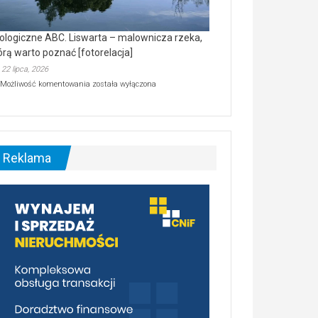
ologiczne ABC. Liswarta – malownicza rzeka,
órą warto poznać [fotorelacja]
22 lipca, 2026
Ekologiczne
Możliwość komentowania
została wyłączona
ABC.
Liswarta
–
malownicza
rzeka,
którą
Reklama
warto
poznać
[fotorelacja]