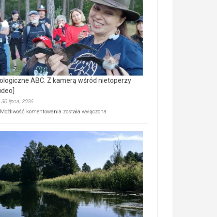
prawdziwy
skarb
natury
[wideo]
ologiczne ABC. Z kamerą wśród nietoperzy
ideo]
30 lipca, 2026
Ekologiczne
Możliwość komentowania
została wyłączona
ABC.
Z
kamerą
wśród
nietoperzy
[wideo]