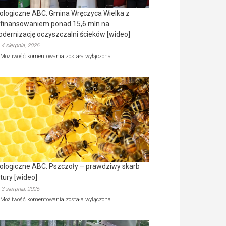
ologiczne ABC. Gmina Wręczyca Wielka z
finansowaniem ponad 15,6 mln na
dernizację oczyszczalni ścieków [wideo]
4 sierpnia, 2026
Ekologiczne
Możliwość komentowania
została wyłączona
ABC.
Gmina
Wręczyca
Wielka
z
dofinansowaniem
ponad
15,6
mln
na
modernizację
oczyszczalni
ścieków
ologiczne ABC. Pszczoły – prawdziwy skarb
[wideo]
tury [wideo]
3 sierpnia, 2026
Ekologiczne
Możliwość komentowania
została wyłączona
ABC.
Pszczoły
–