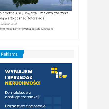
ologiczne ABC. Liswarta – malownicza rzeka,
órą warto poznać [fotorelacja]
22 lipca, 2026
Ekologiczne
Możliwość komentowania
została wyłączona
ABC.
Liswarta
–
malownicza
rzeka,
którą
Reklama
warto
poznać
[fotorelacja]