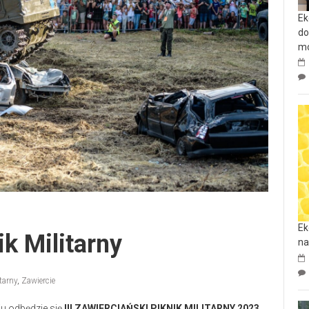
Ek
do
mo
Ek
k Militarny
na
tarny
,
Zawiercie
iu odbędzie się
III ZAWIERCIAŃSKI PIKNIK MILITARNY 2023
.