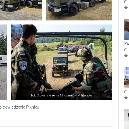
kw
fot. Stowarzyszenie Miłośników Militariów
o odwiedzenia Pikniku