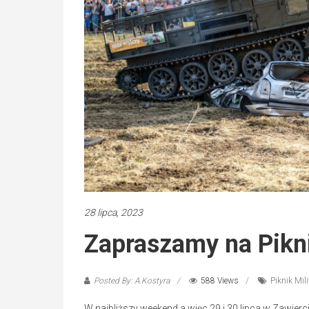
28 lipca, 2023
Zapraszamy na Pikni
Posted By: A.Kostyra
588 Views
Piknik Mili
W najbliższy weekend a więc 29 i 30 lipca w Zawierc