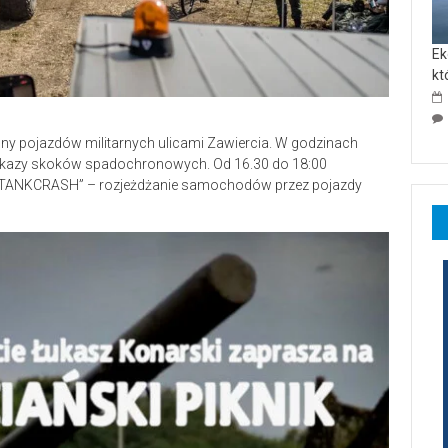
Ek
kt
mny pojazdów militarnych ulicami Zawiercia. W godzinach
okazy skoków spadochronowych. Od 16.30 do 18:00
ać „TANKCRASH” – rozjeżdżanie samochodów przez pojazdy