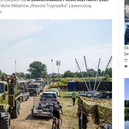
ików Militariów „Wesoła Trzynastka” z pewnością
o.
Ek
[w