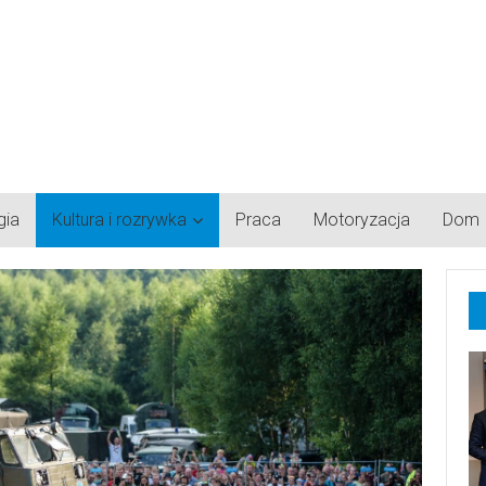
gia
Kultura i rozrywka
Praca
Motoryzacja
Dom