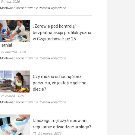
5 maja, 2026
Rusza
Możliwość komentowania
została wyłączona
miejski,
BEZPŁATNY
program
„Zdrowie pod kontrolą” –
rehabilitacji
dla
bezpłatna akcja profilaktyczna
seniorów!
w Częstochowie już 25
ietnia!
21 kwietnia, 2026
„Zdrowie
Możliwość komentowania
została wyłączona
pod
kontrolą”
–
Czy można schudnąć bez
bezpłatna
akcja
poczucia, że jesteś ciągle na
profilaktyczna
diecie?
w
25 marca, 2026
Częstochowie
już
Czy
Możliwość komentowania
została wyłączona
25
można
kwietnia!
schudnąć
bez
Dlaczego mężczyźni powinni
poczucia,
że
regularnie odwiedzać urologa?
jesteś
24 marca, 2026