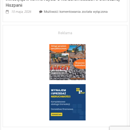
Hiszpanii
Inwestycja
15 maja, 2026
Możliwość komentowania
została wyłączona
w komfort
życia.
O nieruchomościach
w słonecznej
Reklama
Hiszpanii