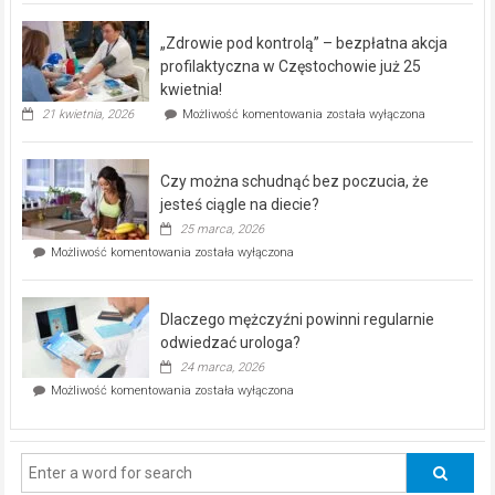
BEZPŁATNY
program
„Zdrowie pod kontrolą” – bezpłatna akcja
rehabilitacji
dla
profilaktyczna w Częstochowie już 25
seniorów!
kwietnia!
„Zdrowie
21 kwietnia, 2026
Możliwość komentowania
została wyłączona
pod
kontrolą”
–
Czy można schudnąć bez poczucia, że
bezpłatna
akcja
jesteś ciągle na diecie?
profilaktyczna
25 marca, 2026
w
Czy
Możliwość komentowania
została wyłączona
Częstochowie
można
już
schudnąć
25
bez
kwietnia!
Dlaczego mężczyźni powinni regularnie
poczucia,
że
odwiedzać urologa?
jesteś
24 marca, 2026
ciągle
Dlaczego
Możliwość komentowania
została wyłączona
na
mężczyźni
diecie?
powinni
regularnie
odwiedzać
urologa?