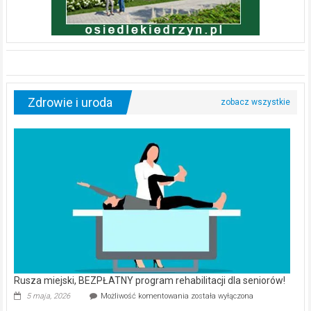
Zdrowie i uroda
Rusza miejski, BEZPŁATNY program rehabilitacji dla seniorów!
Rusza
5 maja, 2026
Możliwość komentowania
została wyłączona
miejski,