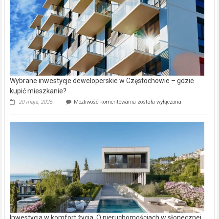
Wybrane inwestycje deweloperskie w Częstochowie – gdzie
kupić mieszkanie?
Wybrane
20 maja, 2026
Możliwość komentowania
została wyłączona
inwestycje
deweloperskie
w Częstochowie
–
gdzie
kupić
mieszkanie?
Inwestycja w komfort życia. O nieruchomościach w słonecznej