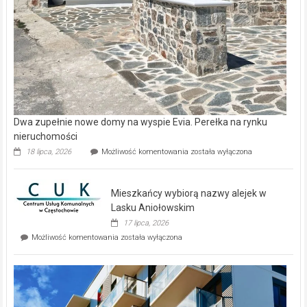
Dwa zupełnie nowe domy na wyspie Evia. Perełka na rynku
nieruchomości
Dwa
18 lipca, 2026
Możliwość komentowania
została wyłączona
zupełnie
nowe
domy
Mieszkańcy wybiorą nazwy alejek w
na
wyspie
Lasku Aniołowskim
Evia.
17 lipca, 2026
Perełka
Mieszkańcy
Możliwość komentowania
została wyłączona
na
wybiorą
rynku
nazwy
nieruchomości
alejek
w
Lasku
Aniołowskim