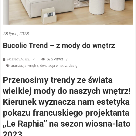
28 lipca, 2023
Bucolic Trend – z mody do wnętrz
Posted By: ML
626 Views
aranżacja wnętrz
,
dekoracja wnętrz
,
design
Przenosimy trendy ze świata
wielkiej mody do naszych wnętrz!
Kierunek wyznacza nam estetyka
pokazu francuskiego projektanta
„Le Raphia” na sezon wiosna-lato
2023.