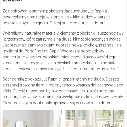
Zainspirowani ostatnim pokazem Jacquemusa „Le Raphia”,
stworzyliśmy aranżację, w której sielski klimat idzie w parze z
nowoczesnym designem. Odkryj haute couture dla domu!
Wybraliśmy naturalne materiały, elementy z plecionki, suszone trawy
i przedmioty, które zatrzymają na dłużej klimat słonecznych wakacji.
Jak przyznaje sam projektant, tworząc nową kolekcję, przenosił się
myślami do Portofino i na Capri. Wyobrażał sobie kobiety
spacerujące w słońcu włoskich miasteczek, dlatego wśród jego
kreacji znajdziemy sukienki na cienkich ramiączkach, luźne białe
koszule, zwiewne tkaniny i oczywiście – ogromne kapelusze z rafii.
Scenografię z pokazu „Le Raphia” zapamiętamy na długo. Deszcz
suszonej trawy na tle minimalistycznego wnętrza dał zachwycający
efekt. Całość utrzymana była w odcieniach beżu, a różnorodne
struktury sprawiały, że aranżacja wyglądała ciekawie i nowocześnie.
Ta sama taktyka doskonale sprawdzi się w urządzaniu domu!