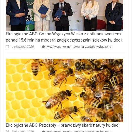
Ekologiczne ABC. Gmina Wręczyca Wielka z dofinansowaniem
ponad 15,6 mln na modernizację oczyszczalni ścieków [wideo]
Ekologiczne
4 sierpnia, 2026
Możliwość komentowania
została wyłączona
ABC.
Gmina
Wręczyca
Wielka
z
dofinansowaniem
ponad
15,6
mln
na
modernizację
oczyszczalni
ścieków
[wideo]
Ekologiczne ABC. Pszczoły – prawdziwy skarb natury [wideo]
Ekologiczne
3 sierpnia, 2026
Możliwość komentowania
została wyłączona