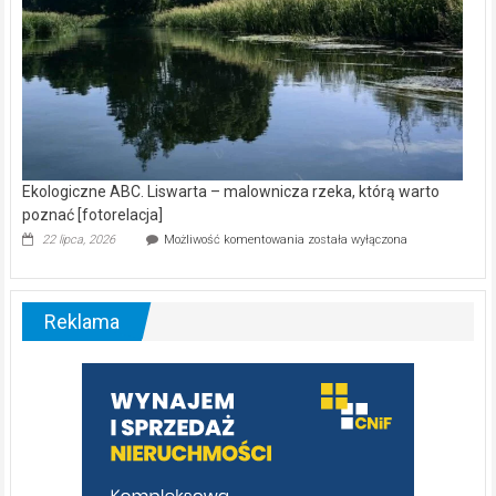
Ekologiczne ABC. Liswarta – malownicza rzeka, którą warto
poznać [fotorelacja]
Ekologiczne
22 lipca, 2026
Możliwość komentowania
została wyłączona
ABC.
Liswarta
–
malownicza
Reklama
rzeka,
którą
warto
poznać
[fotorelacja]