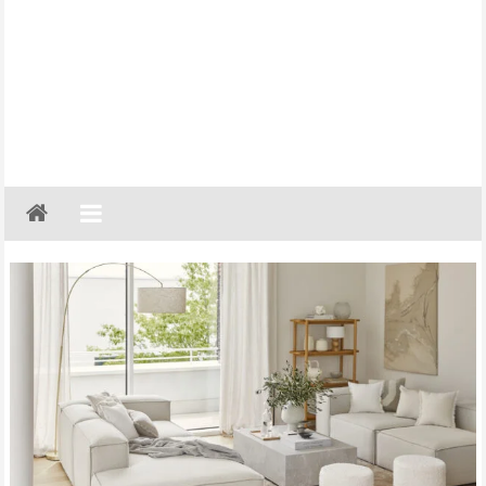
Gazeta
Regionalna
Częstochowa,
Kłobuck,
Lubliniec,
Myszków