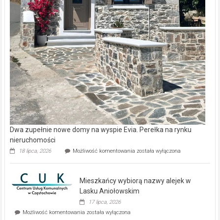
Dwa zupełnie nowe domy na wyspie Evia. Perełka na rynku
nieruchomości
Dwa
18 lipca, 2026
Możliwość komentowania
została wyłączona
zupełnie
nowe
domy
Mieszkańcy wybiorą nazwy alejek w
na
wyspie
Lasku Aniołowskim
Evia.
17 lipca, 2026
Perełka
Mieszkańcy
Możliwość komentowania
została wyłączona
na
wybiorą