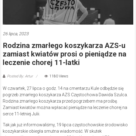
26 lipca, 2023
Rodzina zmarłego koszykarza AZS-u
zamiast kwiatów prosi o pieniądze na
leczenie chorej 11-latki
Posted By: Artur
1180 Views
W czwartek, 27 lipca o godz. 14 na cmentarzu Kule odbędzie się
pogrzeb zmarłego koszykarza AZS Częstochowa Dawida Szulca.
Rodzina zmarłego koszykarza przed pogrzebem ma prośbę.
Zamiast kwiatów można wpłacać pieniądze na leczenie chorej na
serce 11-letniej Julii.
Tak jak już informowaliśmy, 19 lipca częstochowskie środowisko
koszykarskie obiegła smutna wiadomość. W skutek