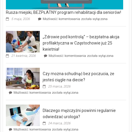
Rusza miejski, BEZPŁATNY program rehabilitacji dla seniorów!
Rusza
5 maja, 2026
Możliwość komentowania
została wyłączona
miejski,
BEZPŁATNY
program
„Zdrowie pod kontrolą” – bezpłatna akcja
rehabilitacji
dla
profilaktyczna w Częstochowie już 25
seniorów!
kwietnia!
„Zdrowie
21 kwietnia, 2026
Możliwość komentowania
została wyłączona
pod
kontrolą”
–
Czy można schudnąć bez poczucia, że
bezpłatna
akcja
jesteś ciągle na diecie?
profilaktyczna
25 marca, 2026
w
Czy
Możliwość komentowania
została wyłączona
Częstochowie
można
już
schudnąć
25
bez
kwietnia!
Dlaczego mężczyźni powinni regularnie
poczucia,
że
odwiedzać urologa?
jesteś
24 marca, 2026
ciągle
Dlaczego
Możliwość komentowania
została wyłączona
na