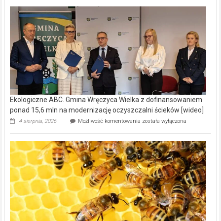
Ekologiczne ABC. Gmina Wręczyca Wielka z dofinansowaniem
ponad 15,6 mln na modernizację oczyszczalni ścieków [wideo]
Ekologiczne
4 sierpnia, 2026
Możliwość komentowania
została wyłączona
ABC.
Gmina
Wręczyca
Wielka
z
dofinansowaniem
ponad
15,6
mln
na
modernizację
oczyszczalni