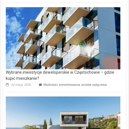
rynku
nazwy
nieruchomości
alejek
w
Lasku
Aniołowskim
Wybrane inwestycje deweloperskie w Częstochowie – gdzie
kupić mieszkanie?
Wybrane
20 maja, 2026
Możliwość komentowania
została wyłączona
inwestycje
deweloperskie
w Częstochowie
–
gdzie
kupić
mieszkanie?