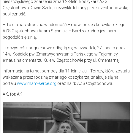
nieszczęśliwego zdarzenia zmarł 23-letni koszykarz AZS
Częstochowa Dawid Szulc, niezwykle lubiany przez częstochowską
publiczność.
– To dla nas straszna wiadomość – mówi prezes koszykarskiego
AZS Częstochowa Adam Stępniak. – Bardzo trudno jest nam
pogodzić się z nią.
Uroczystości pogrzebowe odbędą się w czwartek, 27 lipca o godz.
14 w Kościele pw. Zmartwychwstania Pańskiego w Tajemnicy
emaus na cmentarzu Kule w Częstochowie przy ul. Cmentarnej.
Informacja na temat pomocy dla 11-letniej Julii Tomzy, która została
wskazana przez rodzinę zmarłego koszykarza, znajduje się na
portalu
www.mam-serce.org
oraz na fb AZS Częstochowa.
AK, fot: AK