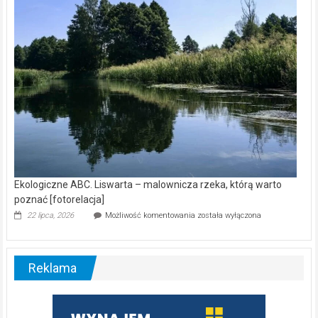
nietoperzy
[wideo]
Ekologiczne ABC. Liswarta – malownicza rzeka, którą warto
poznać [fotorelacja]
Ekologiczne
22 lipca, 2026
Możliwość komentowania
została wyłączona
ABC.
Liswarta
–
malownicza
Reklama
rzeka,
którą
warto
poznać
[fotorelacja]