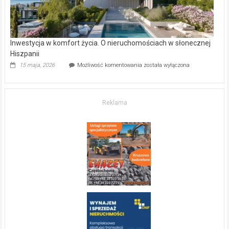
Inwestycja w komfort życia. O nieruchomościach w słonecznej
Hiszpanii
Inwestycja
15 maja, 2026
Możliwość komentowania
została wyłączona
w komfort
życia.
O nieruchomościach
w słonecznej
Reklama
Hiszpanii