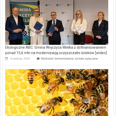
Ekologiczne ABC. Gmina Wręczyca Wielka z dofinansowaniem
ponad 15,6 mln na modernizację oczyszczalni ścieków [wideo]
Ekologiczne
4 sierpnia, 2026
Możliwość komentowania
została wyłączona
ABC.
Gmina
Wręczyca
Wielka
z
dofinansowaniem
ponad
15,6
mln
na
modernizację
oczyszczalni
ścieków