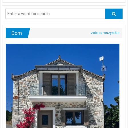
powinni
regularnie
odwiedzać
urologa?
Dom