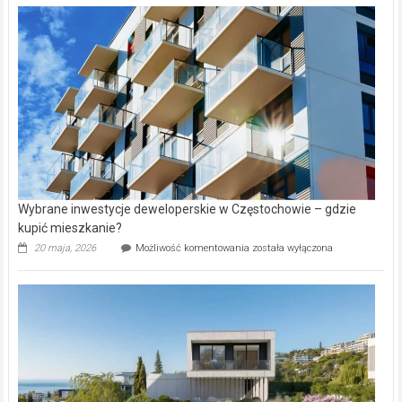
nieruchomości
alejek
w
Lasku
Aniołowskim
Wybrane inwestycje deweloperskie w Częstochowie – gdzie
kupić mieszkanie?
Wybrane
20 maja, 2026
Możliwość komentowania
została wyłączona
inwestycje
deweloperskie
w Częstochowie
–
gdzie
kupić
mieszkanie?