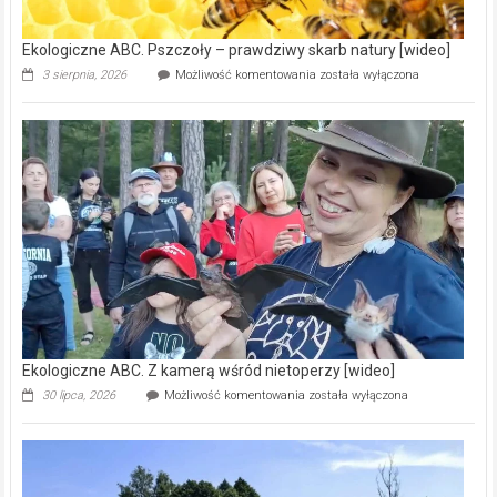
[wideo]
Ekologiczne ABC. Pszczoły – prawdziwy skarb natury [wideo]
Ekologiczne
3 sierpnia, 2026
Możliwość komentowania
została wyłączona
ABC.
Pszczoły
–
prawdziwy
skarb
natury
[wideo]
Ekologiczne ABC. Z kamerą wśród nietoperzy [wideo]
Ekologiczne
30 lipca, 2026
Możliwość komentowania
została wyłączona
ABC.
Z
kamerą
wśród
nietoperzy