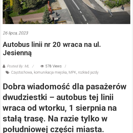
26 lipca, 2023
Autobus linii nr 20 wraca na ul.
Jesienną
Posted By: ML
578 Views
Częstochowa
,
komunikacja miejska
,
MPK
,
rozkład jazdy
Dobra wiadomość dla pasażerów
dwudziestki – autobus tej linii
wraca od wtorku, 1 sierpnia na
stałą trasę. Na razie tylko w
południowej części miasta.