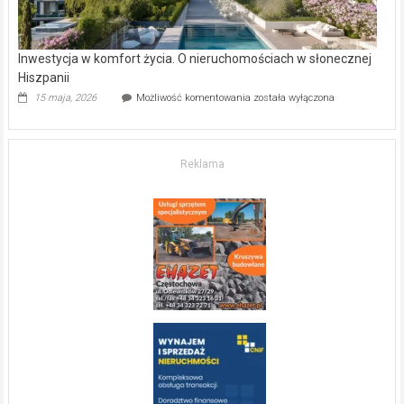
Inwestycja w komfort życia. O nieruchomościach w słonecznej
Hiszpanii
Inwestycja
15 maja, 2026
Możliwość komentowania
została wyłączona
w komfort
życia.
O nieruchomościach
w słonecznej
Reklama
Hiszpanii