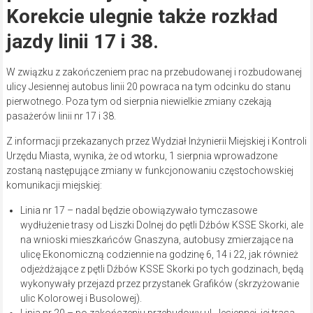
Korekcie ulegnie także rozkład
jazdy linii 17 i 38.
W związku z zakończeniem prac na przebudowanej i rozbudowanej
ulicy Jesiennej autobus linii 20 powraca na tym odcinku do stanu
pierwotnego. Poza tym od sierpnia niewielkie zmiany czekają
pasażerów linii nr 17 i 38.
Z informacji przekazanych przez Wydział Inżynierii Miejskiej i Kontroli
Urzędu Miasta, wynika, że od wtorku, 1 sierpnia wprowadzone
zostaną następujące zmiany w funkcjonowaniu częstochowskiej
komunikacji miejskiej:
Linia nr 17 – nadal będzie obowiązywało tymczasowe
wydłużenie trasy od Liszki Dolnej do pętli Dźbów KSSE Skorki, ale
na wnioski mieszkańców Gnaszyna, autobusy zmierzające na
ulicę Ekonomiczną codziennie na godzinę 6, 14 i 22, jak również
odjeżdżające z pętli Dźbów KSSE Skorki po tych godzinach, będą
wykonywały przejazd przez przystanek Grafików (skrzyżowanie
ulic Kolorowej i Busolowej).
Linia nr 20 – po zakończeniu przebudowy ul. Jesiennej, jej trasa