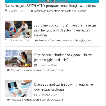
Rusza miejski, BEZPŁATNY program rehabilitacji dla seniorów!
Rusza
5 maja, 2026
Możliwość komentowania
została wyłączona
miejski,
BEZPŁATNY
program
„Zdrowie pod kontrolą” – bezpłatna akcja
rehabilitacji
dla
profilaktyczna w Częstochowie już 25
seniorów!
kwietnia!
„Zdrowie
21 kwietnia, 2026
Możliwość komentowania
została wyłączona
pod
kontrolą”
–
Czy można schudnąć bez poczucia, że
bezpłatna
akcja
jesteś ciągle na diecie?
profilaktyczna
25 marca, 2026
w
Czy
Możliwość komentowania
została wyłączona
Częstochowie
można
już
schudnąć
25
bez
kwietnia!
Dlaczego mężczyźni powinni regularnie
poczucia,
że
odwiedzać urologa?
jesteś
24 marca, 2026
ciągle
Dlaczego
Możliwość komentowania
została wyłączona
na
mężczyźni
diecie?