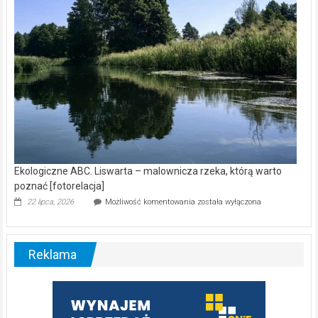
[wideo]
Ekologiczne ABC. Liswarta – malownicza rzeka, którą warto
poznać [fotorelacja]
Ekologiczne
22 lipca, 2026
Możliwość komentowania
została wyłączona
ABC.
Liswarta
–
malownicza
Reklama
rzeka,
którą
warto
poznać
[fotorelacja]