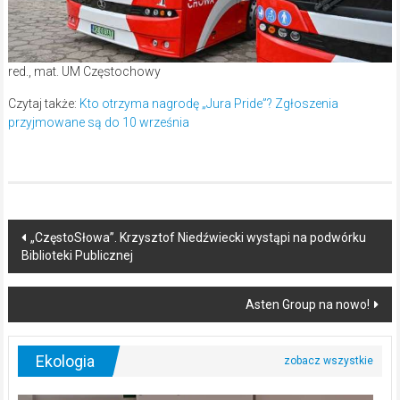
red., mat. UM Częstochowy
Czytaj także:
Kto otrzyma nagrodę „Jura Pride”? Zgłoszenia
przyjmowane są do 10 września
Post
„CzęstoSłowa”. Krzysztof Niedźwiecki wystąpi na podwórku
Biblioteki Publicznej
navigation
Asten Group na nowo!
Ekologia