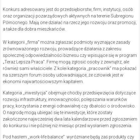
Konkurs adresowany jest do przedsiębiorstw, firm, instytucji, osób
oraz organizacji pozarządowych aktywnych na terenie Subregionu
Północnego. Mają one działać na rzecz jego rozwoju oraz promocji,
a także dla dobra mieszkańców.
W kategorii ,,firma” można zgłaszać podmioty wyznające zasady
zrównoważonego rozwoju, prowadzące działania z zakresu
społecznej odpowiedzialności biznesu czy wpisujące się w program
„Teraz Lepsza Praca”. Firmę mogą zgłosić osoby z zewnątrz, ale
również sami właściciele. Z kolei kategoria ,,pracownik” ma pokazać
na szerszym forum osoby udowadniające, że człowiek jest w
ekonomii najwartościowszym kapitałem.
Kategoria ,,inwestycja” obejmuje choćby przedsięwzięcia dotyczące
rozwoju infrastruktury, innowacyjności, polepszania warunków
pracy, korzystania z energii odnawialnej czy dbałości o środowisko.
O nagrodę mogą ubiegać się te inwestycje, które zostały
zakończone najwcześniej dwa lata kalendarzowe przed zgłoszeniem
do konkursu i nie później niż miesiąc przed wysłaniem zgłoszenia.
Pod hasłem ,,work-life balance” wyróżniane będą zaś produkty czy