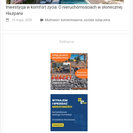
Inwestycja w komfort życia. O nieruchomościach w słonecznej
Hiszpanii
Inwestycja
15 maja, 2026
Możliwość komentowania
została wyłączona
w komfort
życia.
O nieruchomościach
w słonecznej
Reklama
Hiszpanii