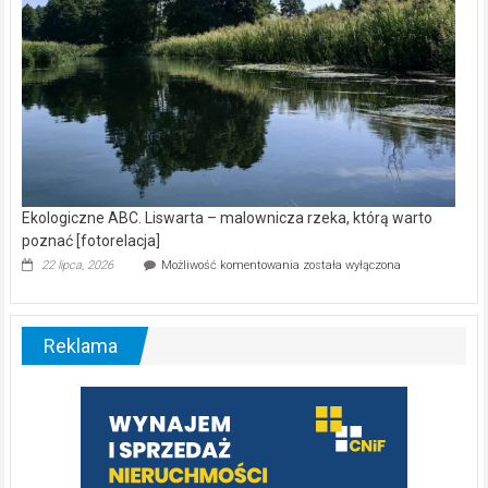
Ekologiczne ABC. Liswarta – malownicza rzeka, którą warto
poznać [fotorelacja]
Ekologiczne
22 lipca, 2026
Możliwość komentowania
została wyłączona
ABC.
Liswarta
–
malownicza
Reklama
rzeka,
którą
warto
poznać
[fotorelacja]