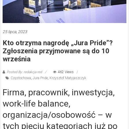
25 lipca, 2023
Kto otrzyma nagrodę „Jura Pride”?
Zgłoszenia przyjmowane są do 10
września
Posted By: redakcja red
462 Views
Częstochowa
,
Jura Pride
,
Krzysztof Matyjaszczyk
Firma, pracownik, inwestycja,
work-life balance,
organizacja/osobowość – w
tych pięciu kategoriach już po