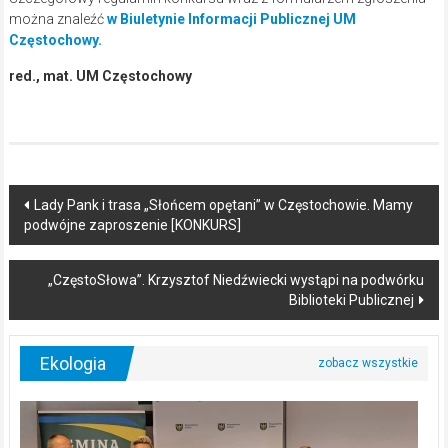
można znaleźć
w Biuletynie Informacji Publicznej UM
Częstochowy.
red., mat. UM Częstochowy
Post
Lady Pank i trasa „Słońcem opętani” w Częstochowie. Mamy
podwójne zaproszenie [KONKURS]
navigation
„CzęstoSłowa”. Krzysztof Niedźwiecki wystąpi na podwórku
Biblioteki Publicznej
Ekologia