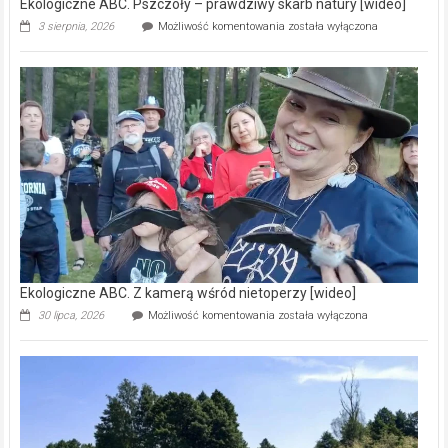
Ekologiczne ABC. Pszczoły – prawdziwy skarb natury [wideo]
Ekologiczne
3 sierpnia, 2026
Możliwość komentowania
została wyłączona
ABC.
Pszczoły
–
prawdziwy
skarb
natury
[wideo]
Ekologiczne ABC. Z kamerą wśród nietoperzy [wideo]
Ekologiczne
30 lipca, 2026
Możliwość komentowania
została wyłączona
ABC.
Z
kamerą
wśród
nietoperzy
[wideo]