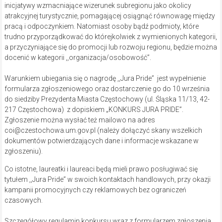
inicjatywy wzmacniające wizerunek subregionu jako okolicy
atrakcyjnej turystycznie, pomagającej osiągnąć równowagę między
pracą i odpoczynkiem. Natomiast osoby bądź podmioty, które
trudno przyporządkować do którejkolwiek z wymienionych kategorii,
a przyczyniające się do promocji lub rozwoju regionu, będzie można
docenić w kategorii ,,organizacja/osobowość”.
Warunkiem ubiegania się o nagrodę ,,Jura Pride” jest wypełnienie
formularza zgłoszeniowego oraz dostarczenie go do 10 września
do siedziby Prezydenta Miasta Częstochowy (ul. Śląska 11/13, 42-
217 Częstochowa) z dopiskiem „KONKURS JURA PRIDE”.
Zgłoszenie można wysłać też mailowo na adres
coi@czestochowa.um.gov.pl (należy dołączyć skany wszelkich
dokumentów potwierdzających dane i informacje wskazane w
zgłoszeniu).
Co istotne, laureatki i laureaci będą mieli prawo posługiwać się
tytułem ,,Jura Pride” w swoich kontaktach handlowych, przy okazji
kampanii promocyjnych czy reklamowych bez ograniczeń
czasowych.
Szczegółowy regulamin konkursu wraz z formularzem zgłoszenia