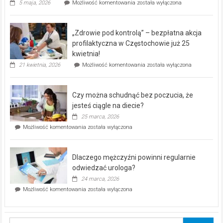
Rusza
5 maja, 2026
Możliwość komentowania
została wyłączona
miejski,
BEZPŁATNY
program
„Zdrowie pod kontrolą” – bezpłatna akcja
rehabilitacji
dla
profilaktyczna w Częstochowie już 25
seniorów!
kwietnia!
„Zdrowie
21 kwietnia, 2026
Możliwość komentowania
została wyłączona
pod
kontrolą”
–
Czy można schudnąć bez poczucia, że
bezpłatna
akcja
jesteś ciągle na diecie?
profilaktyczna
25 marca, 2026
w
Czy
Możliwość komentowania
została wyłączona
Częstochowie
można
już
schudnąć
25
bez
kwietnia!
Dlaczego mężczyźni powinni regularnie
poczucia,
że
odwiedzać urologa?
jesteś
24 marca, 2026
ciągle
Dlaczego
Możliwość komentowania
została wyłączona
na
mężczyźni
diecie?
powinni
regularnie
odwiedzać