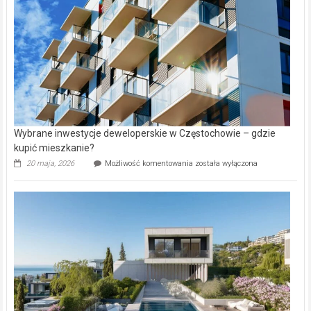
Lasku
Aniołowskim
Wybrane inwestycje deweloperskie w Częstochowie – gdzie
kupić mieszkanie?
Wybrane
20 maja, 2026
Możliwość komentowania
została wyłączona
inwestycje
deweloperskie
w Częstochowie
–
gdzie
kupić
mieszkanie?