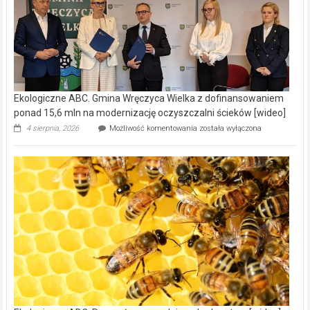
Ekologiczne ABC. Gmina Wręczyca Wielka z dofinansowaniem
ponad 15,6 mln na modernizację oczyszczalni ścieków [wideo]
Ekologiczne
4 sierpnia, 2026
Możliwość komentowania
została wyłączona
ABC.
Gmina
Wręczyca
Wielka
z
dofinansowaniem
ponad
15,6
mln
na
modernizację
oczyszczalni
ścieków
[wideo]