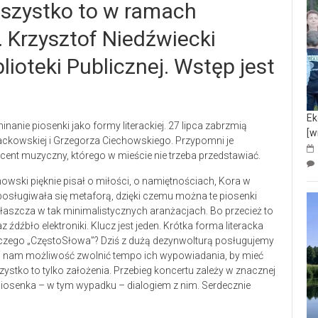
szystko to w ramach
 Krzysztof Niedźwiecki
ioteki Publicznej. Wstęp jest
Ek
inanie piosenki jako formy literackiej. 27 lipca zabrzmią
[w
Jackowskiej i Grzegorza Ciechowskiego. Przypomni je
ucent muzyczny, którego w mieście nie trzeba przedstawiać.
owski pięknie pisał o miłości, o namiętnościach, Kora w
posługiwała się metaforą, dzięki czemu można te piosenki
właszcza w tak minimalistycznych aranżacjach. Bo przecież to
 źdźbło elektroniki. Klucz jest jeden. Krótka forma literacka
dlaczego „CzęstoSłowa”? Dziś z dużą dezynwolturą posługujemy
o nam możliwość zwolnić tempo ich wypowiadania, by mieć
ystko to tylko założenia. Przebieg koncertu zależy w znacznej
 piosenka – w tym wypadku – dialogiem z nim. Serdecznie