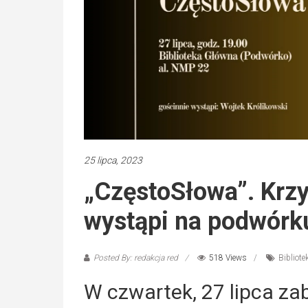
25 lipca, 2023
„CzęstoSłowa”. Krzy
wystąpi na podwórku
Posted By: redakcja red
518 Views
Bibliot
W czwartek, 27 lipca za