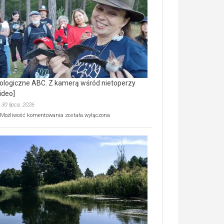
prawdziwy
skarb
natury
[wideo]
ologiczne ABC. Z kamerą wśród nietoperzy
ideo]
30 lipca, 2026
Ekologiczne
Możliwość komentowania
została wyłączona
ABC.
Z
kamerą
wśród
nietoperzy
[wideo]