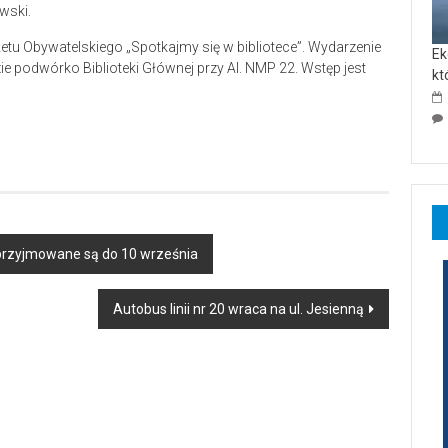
wski.
tu Obywatelskiego „Spotkajmy się w bibliotece”. Wydarzenie
Ek
ie podwórko Biblioteki Głównej przy Al. NMP 22. Wstęp jest
kt
 przyjmowane są do 10 września
Autobus linii nr 20 wraca na ul. Jesienną