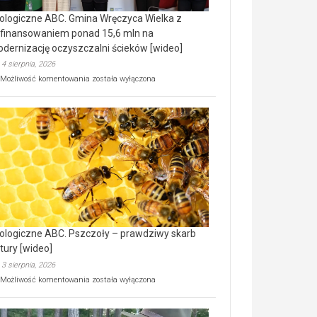
ologiczne ABC. Gmina Wręczyca Wielka z
finansowaniem ponad 15,6 mln na
dernizację oczyszczalni ścieków [wideo]
4 sierpnia, 2026
Ekologiczne
Możliwość komentowania
została wyłączona
ABC.
Gmina
Wręczyca
Wielka
z
dofinansowaniem
ponad
15,6
mln
na
modernizację
oczyszczalni
ścieków
ologiczne ABC. Pszczoły – prawdziwy skarb
[wideo]
tury [wideo]
3 sierpnia, 2026
Ekologiczne
Możliwość komentowania
została wyłączona
ABC.
Pszczoły
–