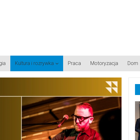
gia
Kultura i rozrywka
Praca
Motoryzacja
Dom