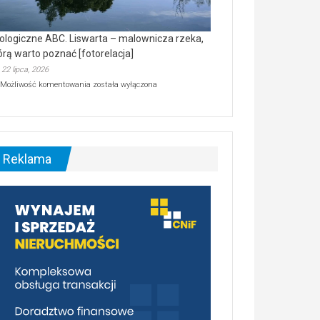
ologiczne ABC. Liswarta – malownicza rzeka,
órą warto poznać [fotorelacja]
22 lipca, 2026
Ekologiczne
Możliwość komentowania
została wyłączona
ABC.
Liswarta
–
malownicza
rzeka,
którą
Reklama
warto
poznać
[fotorelacja]