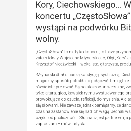
Kory, Ciechowskiego… W
koncertu „CzęstoSłowa”.
wystąpi na podwórku Bibl
wolny.
„CzęstoSłowa” to nie tylko koncert, to także przypom
zatem teksty Wojciecha Młynarskiego, Olgi „Kory” 
Krzysztof Niedźwiecki – wokalista, gitarzysta, prod
-Młynarski dbał o naszą kondycję psychiczną, Ciech
magiczny sposób potrafiła to połączyć. Umiejętnie 
różnie interpretować. Są po stokroć uniwersalne, z
tylko gitara, głos, kawałek rytmu wystukiwanego oraz
prowokująca do czucia, refleksji, do myślenia. A 
się słowami. Nie zawsze jednak pamiętamy, że dan
czas na zastanowienie się nad ich wagą. Jednak wsz
części od publiczności. Słuchacz jest partnerem, a
zapraszam – mówi artysta.