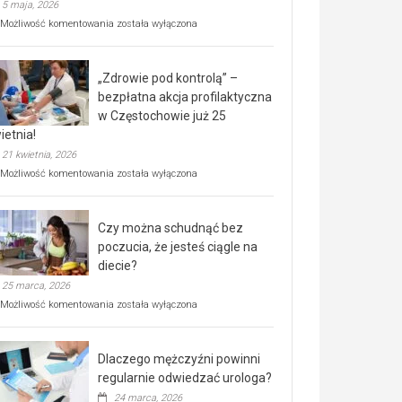
5 maja, 2026
Rusza
Możliwość komentowania
została wyłączona
miejski,
BEZPŁATNY
program
„Zdrowie pod kontrolą” –
rehabilitacji
dla
bezpłatna akcja profilaktyczna
seniorów!
w Częstochowie już 25
ietnia!
21 kwietnia, 2026
„Zdrowie
Możliwość komentowania
została wyłączona
pod
kontrolą”
–
Czy można schudnąć bez
bezpłatna
akcja
poczucia, że jesteś ciągle na
profilaktyczna
diecie?
w
25 marca, 2026
Częstochowie
już
Czy
Możliwość komentowania
została wyłączona
25
można
kwietnia!
schudnąć
bez
Dlaczego mężczyźni powinni
poczucia,
że
regularnie odwiedzać urologa?
jesteś
24 marca, 2026