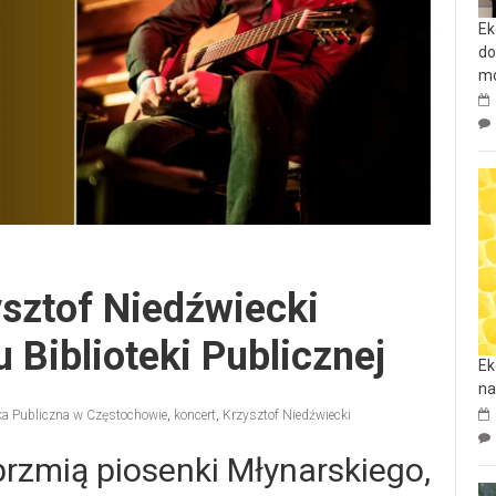
Ek
do
mo
sztof Niedźwiecki
 Biblioteki Publicznej
Ek
na
eka Publiczna w Częstochowie
,
koncert
,
Krzysztof Niedźwiecki
brzmią piosenki Młynarskiego,