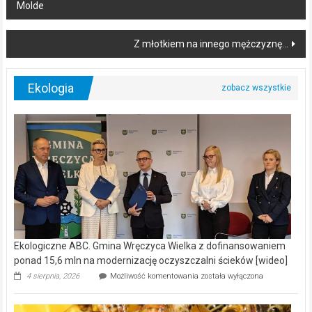
navigation
Molde
Z młotkiem na innego mężczyznę…
Ekologia
Ekologiczne ABC. Gmina Wręczyca Wielka z dofinansowaniem
ponad 15,6 mln na modernizację oczyszczalni ścieków [wideo]
Ekologiczne
4 sierpnia, 2026
Możliwość komentowania
została wyłączona
ABC.
Gmina
Wręczyca