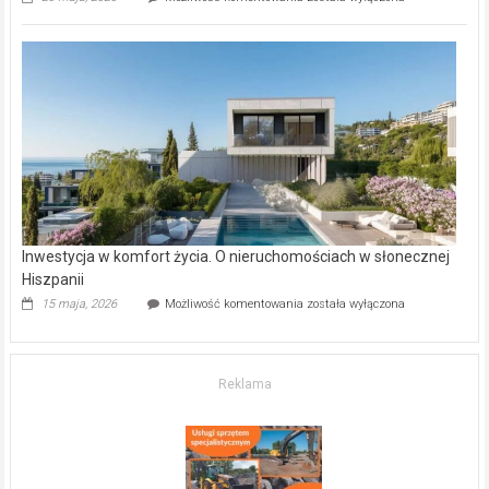
inwestycje
deweloperskie
w Częstochowie
–
gdzie
kupić
mieszkanie?
Inwestycja w komfort życia. O nieruchomościach w słonecznej
Hiszpanii
Inwestycja
15 maja, 2026
Możliwość komentowania
została wyłączona
w komfort
życia.
O nieruchomościach
w słonecznej
Reklama
Hiszpanii