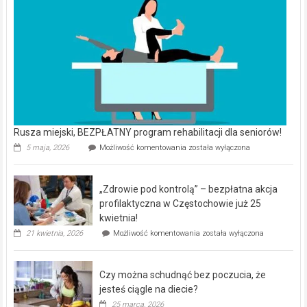
Rusza miejski, BEZPŁATNY program rehabilitacji dla seniorów!
Rusza
5 maja, 2026
Możliwość komentowania
została wyłączona
miejski,
BEZPŁATNY
program
„Zdrowie pod kontrolą” – bezpłatna akcja
rehabilitacji
dla
profilaktyczna w Częstochowie już 25
seniorów!
kwietnia!
„Zdrowie
21 kwietnia, 2026
Możliwość komentowania
została wyłączona
pod
kontrolą”
–
Czy można schudnąć bez poczucia, że
bezpłatna
akcja
jesteś ciągle na diecie?
profilaktyczna
25 marca, 2026