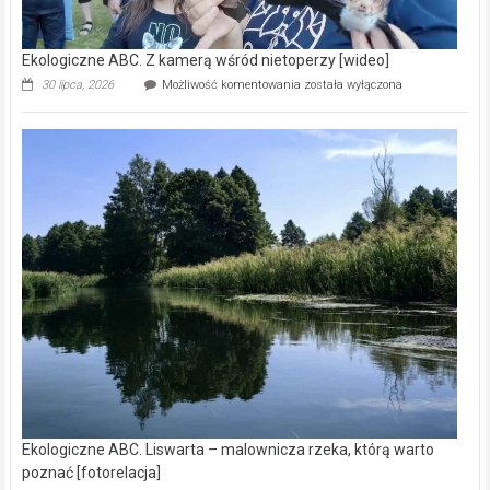
Ekologiczne ABC. Z kamerą wśród nietoperzy [wideo]
Ekologiczne
30 lipca, 2026
Możliwość komentowania
została wyłączona
ABC.
Z
kamerą
wśród
nietoperzy
[wideo]
Ekologiczne ABC. Liswarta – malownicza rzeka, którą warto
poznać [fotorelacja]