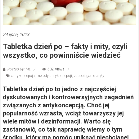
24 lipca, 2023
Tabletka dzień po – fakty i mity, czyli
wszystko, co powinniście wiedzieć
Posted By: ML
502 Views
antykoncepcja
,
metody antykoncepcji
,
zapobieganie ciąży
Tabletka dzień po to jedno z najczęściej
dyskutowanych i kontrowersyjnych zagadnień
związanych z antykoncepcją. Choć jej
popularność wzrasta, wciąż towarzyszy jej
wiele mitów i dezinformacji. Warto się
zastanowić, co tak naprawdę wiemy o tym
środku, który ma pomóc uniknąć niechcianej