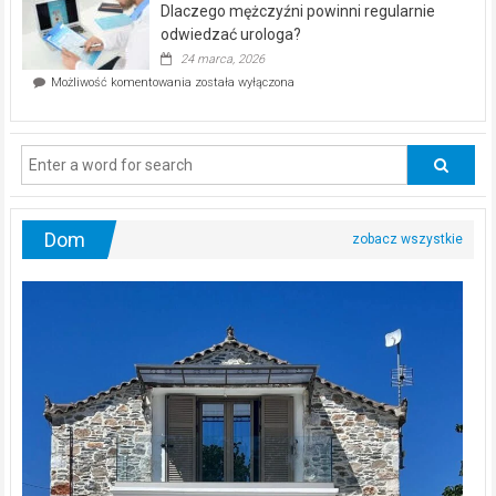
Dlaczego mężczyźni powinni regularnie
poczucia,
że
odwiedzać urologa?
jesteś
24 marca, 2026
ciągle
Dlaczego
Możliwość komentowania
została wyłączona
na
mężczyźni
diecie?
powinni
regularnie
odwiedzać
urologa?
Dom