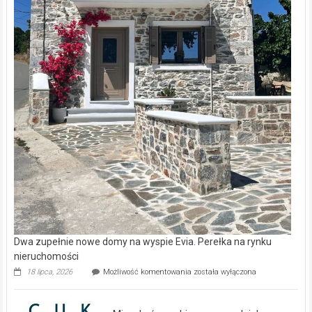
Dwa zupełnie nowe domy na wyspie Evia. Perełka na rynku
nieruchomości
Dwa
18 lipca, 2026
Możliwość komentowania
została wyłączona
zupełnie
nowe
domy