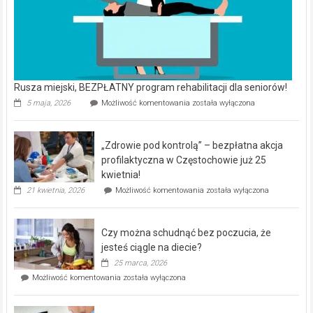
Rusza miejski, BEZPŁATNY program rehabilitacji dla seniorów!
Rusza
5 maja, 2026
Możliwość komentowania
została wyłączona
miejski,
BEZPŁATNY
program
„Zdrowie pod kontrolą” – bezpłatna akcja
rehabilitacji
dla
profilaktyczna w Częstochowie już 25
seniorów!
kwietnia!
„Zdrowie
21 kwietnia, 2026
Możliwość komentowania
została wyłączona
pod
kontrolą”
–
Czy można schudnąć bez poczucia, że
bezpłatna
akcja
jesteś ciągle na diecie?
profilaktyczna
25 marca, 2026
w
Czy
Możliwość komentowania
została wyłączona
Częstochowie
można
już
schudnąć
25
bez
kwietnia!