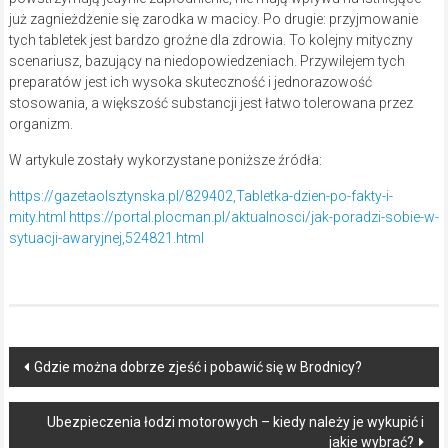
już zagnieżdżenie się zarodka w macicy. Po drugie: przyjmowanie
tych tabletek jest bardzo groźne dla zdrowia. To kolejny mityczny
scenariusz, bazujący na niedopowiedzeniach. Przywilejem tych
preparatów jest ich wysoka skuteczność i jednorazowość
stosowania, a większość substancji jest łatwo tolerowana przez
organizm.
W artykule zostały wykorzystane poniższe źródła:
https://gazetaolsztynska.pl/829402,Tabletka-dzien-po-fakty-i-
mity.html
https://portal.plocman.pl/aktualnosci/jak-poradzi-sobie-w-
sytuacji-awaryjnej,524821.html
Post
Gdzie można dobrze zjeść i pobawić się w Brodnicy?
navigation
Ubezpieczenia łodzi motorowych – kiedy należy je wykupić i
jakie wybrać?