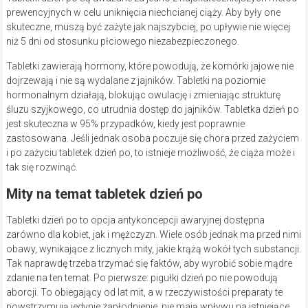
prewencyjnych w celu uniknięcia niechcianej ciąży. Aby były one
skuteczne, muszą być zażyte jak najszybciej, po upływie nie więcej
niż 5 dni od stosunku płciowego niezabezpieczonego.
Tabletki zawierają hormony, które powodują, że komórki jajowe nie
dojrzewają i nie są wydalane z jajników. Tabletki na poziomie
hormonalnym działają, blokując owulację i zmieniając strukturę
śluzu szyjkowego, co utrudnia dostęp do jajników. Tabletka dzień po
jest skuteczna w 95% przypadków, kiedy jest poprawnie
zastosowana. Jeśli jednak osoba poczuje się chora przed zażyciem
i po zażyciu tabletek dzień po, to istnieje możliwość, że ciąża może i
tak się rozwinąć.
Mity na temat tabletek dzień po
Tabletki dzień po to opcja antykoncepcji awaryjnej dostępna
zarówno dla kobiet, jak i mężczyzn. Wiele osób jednak ma przed nimi
obawy, wynikające z licznych mity, jakie krążą wokół tych substancji.
Tak naprawdę trzeba trzymać się faktów, aby wyrobić sobie mądre
zdanie na ten temat. Po pierwsze: pigułki dzień po nie powodują
aborcji. To obiegający od lat mit, a w rzeczywistości preparaty te
powstrzymują jedynie zapłodnienie, nie mają wpływu na istniejące