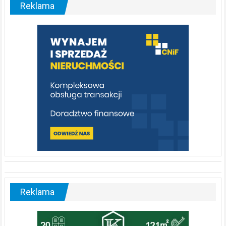
malownicza
Reklama
rzeka,
którą
warto
poznać
[fotorelacja]
Reklama