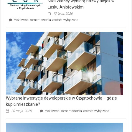
Mieszkańcy wybiorą nazwy alejek w
na
wyspie
Lasku Aniołowskim
Evia.
17 lipca, 2026
Perełka
Mieszkańcy
Możliwość komentowania
została wyłączona
na
wybiorą
rynku
nazwy
nieruchomości
alejek
w
Lasku
Aniołowskim
Wybrane inwestycje deweloperskie w Częstochowie – gdzie
kupić mieszkanie?
Wybrane
20 maja, 2026
Możliwość komentowania
została wyłączona
inwestycje
deweloperskie
w Częstochowie
–