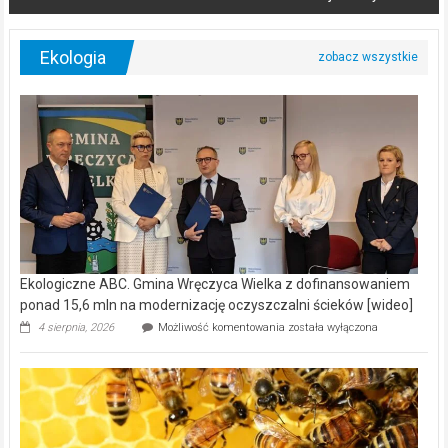
Ekologia
Ekologiczne ABC. Gmina Wręczyca Wielka z dofinansowaniem
ponad 15,6 mln na modernizację oczyszczalni ścieków [wideo]
Ekologiczne
4 sierpnia, 2026
Możliwość komentowania
została wyłączona
ABC.
Gmina
Wręczyca
Wielka
z
dofinansowaniem
ponad