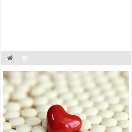
Gazeta
Regionalna
Częstochowa,
Kłobuck,
Lubliniec,
Myszków