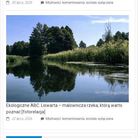
Ekologiczne
30 lipca, 2026
Możliwość komentowania
została wyłączona
ABC.
Z
kamerą
wśród
nietoperzy
[wideo]
Ekologiczne ABC. Liswarta – malownicza rzeka, którą warto
poznać [fotorelacja]
Ekologiczne
22 lipca, 2026
Możliwość komentowania
została wyłączona
ABC.
Liswarta
–