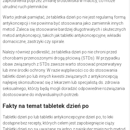
zapłodnienia poprzez zmianę środowiska w macicy, co może
utrudnić ruch plemników.
Warto jednak pamiętać, że tabletka dzień po nie jest regularną formą
antykoncepcji i nie powinna być stosowana jako zamiennik innych
metod. Zaleca się stosowanie bardziej długotrwałych i skutecznych
metod antykoncepcji, takich jak tabletki antykoncepcyjne, wkładki
domaciczne, zastrzyki czy spirale.
Należy również podkreślić, że tabletka dzień po nie chroni przed
chorobami przenoszonymi drogą płciową (STDs). W przypadku
obaw związanych z STDs zawsze warto stosować prezerwatywy
lub inne środki ochrony. W razie wątpliwości co do stosowania
tabletki dzień po lub innych kwestii związanych z antykoncepcją
najlepiej skonsultować się z lekarzem lub specjalistą ds. zdrowia
seksualnego, którzy będą mogli doradzić odpowiednie rozwiązania
dostosowane do indywidualnych potrzeb.
Fakty na temat tabletek dzień po
Tabletki dzień po lub tabletki antykoncepcyjne dzień po, to leki
dostępne bez recepty, których celem jest zapobiegnięcie ciąży.
Tabletki dzień po są uważane za jedno z najskuteczniejszych metod