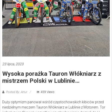
23 lipca, 2023
Wysoka porażka Tauron Włókniarz z
mistrzem Polski w Lublinie…
Posted By: Artur
459 Views
Duży optymizm panował wśród częstochowskich kibiców przed
niedzielnym meczem Tauron Włókniarz w Lublinie z Motorem. Tor