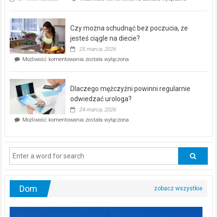
pod
kontrolą”
–
Czy można schudnąć bez poczucia, że
bezpłatna
akcja
jesteś ciągle na diecie?
profilaktyczna
25 marca, 2026
w
Czy
Możliwość komentowania
została wyłączona
Częstochowie
można
już
schudnąć
25
bez
kwietnia!
Dlaczego mężczyźni powinni regularnie
poczucia,
że
odwiedzać urologa?
jesteś
24 marca, 2026
ciągle
Dlaczego
Możliwość komentowania
została wyłączona
na
mężczyźni
diecie?
powinni
regularnie
odwiedzać
urologa?
Dom