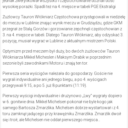
jednak zweryfikował wszystko i częstochowianie doznali dość
wysokiej porażki. Spadli też na 4. miejsce w tabeli PGE Ekstraligi
Żużlowcy Tauron Włókniarz Częstochowa przystępowali w niedzielę
do meczu w Lublinie znając wynik meczu w Grudziądzu, gdzie GKM
przegrał ze Stalą Gorzów i gorzowianie zepchnęli częstochowian z
3. na 4. miejsce w tabeli. Dlatego Tauron Włókniarz, aby odzyskać 3.
pozycję, musiał wygrać w Lublinie z aktualnym mistrzem Polski.
Optymizm przed meczem był duży, bo dwóch żużlowców Tauron
Włókniarza Mikkel Micheslen i Maksym Drabik w poprzednim
sezonie byli zawodnikami Motoru i znają ten tor.
Pierwsza seria wyścigów należała do gospodarzy. Goście nie
wygrali indywidualnie ani jednego biegu, a po 4. wyścigach
przegrywali 9:15, a po 5. już 8 punktami (11:19).
Pierwszy wyścigi indywidualnie i drużynowo „Lwy” wygrały dopiero
w 6. gonitwie dnia. Mikkel Michelsen pokonał nie byle kogo jak
samego Bartosza Zmarzlika. Michelsen dobrze wystartował i z 4.
toru zamknął jadącego przy krawężniku Zmarzlika. Zmarzlik dwoił
się i troił, ale Michelsen nie oddał pierwszego miejsca…