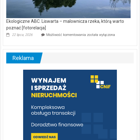
Ekologiczne ABC. Liswarta – malownicza rzeka, którą warto
poznać [fotorelacja]
Ekologiczne
22 lipca, 2026
Możliwość komentowania
została wyłączona
ABC.
Liswarta
–
malownicza
Reklama
rzeka,
którą
warto
poznać
[fotorelacja]