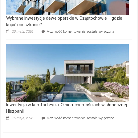
Wybrane inwestycje deweloperskie w Częstochowie – gdzie
kupić mieszkanie?
Wybrane
20 maja, 2026
Możliwość komentowania
została wyłączona
inwestycje
deweloperskie
w Częstochowie
–
gdzie
kupić
mieszkanie?
Inwestycja w komfort życia. O nieruchomościach w słonecznej
Hiszpanii
Inwestycja
15 maja, 2026
Możliwość komentowania
została wyłączona
w komfort
życia.
O nieruchomościach
w słonecznej