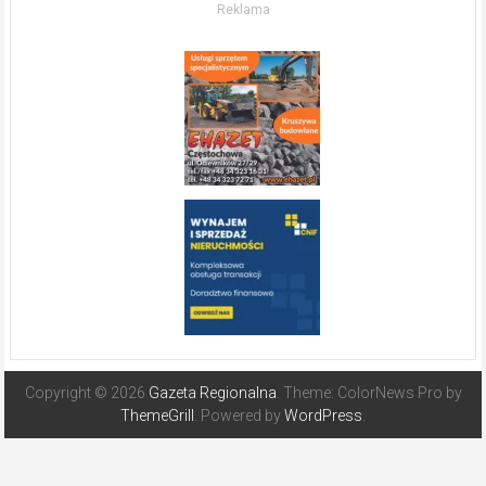
Reklama
Hiszpanii
Copyright © 2026
Gazeta Regionalna
. Theme: ColorNews Pro by
ThemeGrill
. Powered by
WordPress
.