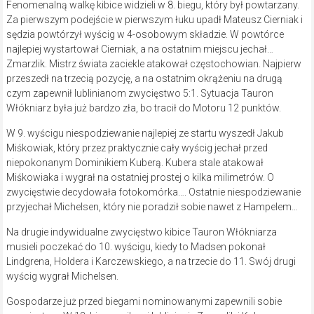
Fenomenalną walkę kibice widzieli w 8. biegu, który był powtarzany.
Za pierwszym podejście w pierwszym łuku upadł Mateusz Cierniak i
sędzia powtórzył wyścig w 4-osobowym składzie. W powtórce
najlepiej wystartował Cierniak, a na ostatnim miejscu jechał…
Zmarzlik. Mistrz świata zaciekle atakował częstochowian. Najpierw
przeszedł na trzecią pozycję, a na ostatnim okrążeniu na drugą
czym zapewnił lublinianom zwycięstwo 5:1. Sytuacja Tauron
Włókniarz była już bardzo zła, bo tracił do Motoru 12 punktów.
W 9. wyścigu niespodziewanie najlepiej ze startu wyszedł Jakub
Miśkowiak, który przez praktycznie cały wyścig jechał przed
niepokonanym Dominikiem Kuberą. Kubera stale atakował
Miśkowiaka i wygrał na ostatniej prostej o kilka milimetrów. O
zwycięstwie decydowała fotokomórka…. Ostatnie niespodziewanie
przyjechał Michelsen, który nie poradził sobie nawet z Hampelem…
Na drugie indywidualne zwycięstwo kibice Tauron Włókniarza
musieli poczekać do 10. wyścigu, kiedy to Madsen pokonał
Lindgrena, Holdera i Karczewskiego, a na trzecie do 11. Swój drugi
wyścig wygrał Michelsen.
Gospodarze już przed biegami nominowanymi zapewnili sobie