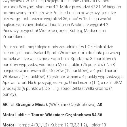
zwycięstwo. W 13. biegu najlepsi lublinianie Zmarzlik i Kubera
pokonali Worynę i Madsena 4:2. Motor prowadził 47:31. W biegach
nominowanych mistrzowie Polski z Lublina powiększyli jeszcze
przewagę i ostatecznie wygrali 54:36, choć w 15. biegu wśród
najlepszych zawodników dnia Tauron Włókniarz wygrał 4:2.
Pierwszy przyjechał Michelsen, przed Kuberą, Madsenem i
Zmarzlikiem.
Po przedostatniej kolejce rundy zasadniczej w PGE Ekstralidze
liderem jest nadal Betard Sparta Wrocław, która doznała pierwszej
porażki w lidze w Lesznie z Fogo Unią. Sparta ma 30 punktów i 5
punktów wyprzedza wicelidera Motor Lublin (25 punktów). Na 3.
miejsce awansowała Stal Gorzów (19 punktów), a 4. jest Tauron
Włókniarz (17 punktów). Częstochowianie o 4 punkty wyprzedzają 5.
Apator Toruń. Na 6. pozycji jest Fogo Unia Leszno (11), a na 7. GKM
Grudziądz (9 punktów). Do 1. ligi spadł Cellfast Wilki Krosno (4
punkty).
AK
, fot:
Grzegorz Misiak
(Włókniarz Częstochowa),
AK
Motor Lublin – Tauron Włókniarz Częstochowa
54:36
Motor:
Hampel 4 (0,1,1,2), Kubera 12 (3,3,3,1,2), Holder 10