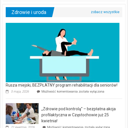
Zdrowie i uroda
Rusza miejski, BEZPŁATNY program rehabilitacji dla seniorów!
Rusza
5 maja, 2026
Możliwość komentowania
została wyłączona
miejski,
BEZPŁATNY
program
„Zdrowie pod kontrolą” – bezpłatna akcja
rehabilitacji
dla
profilaktyczna w Częstochowie już 25
seniorów!
kwietnia!
„Zdrowie
21 kwietnia, 2026
Możliwość komentowania
została wyłączona