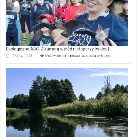
[wideo]
Ekologiczne ABC. Z kamerą wśród nietoperzy [wideo]
Ekologiczne
30 lipca, 2026
Możliwość komentowania
została wyłączona
ABC.
Z
kamerą
wśród
nietoperzy
[wideo]