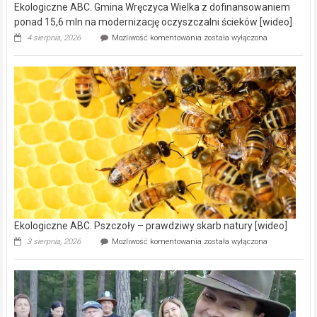
Ekologiczne ABC. Gmina Wręczyca Wielka z dofinansowaniem
ponad 15,6 mln na modernizację oczyszczalni ścieków [wideo]
Ekologiczne
4 sierpnia, 2026
Możliwość komentowania
została wyłączona
ABC.
Gmina
Wręczyca
Wielka
z
dofinansowaniem
ponad
15,6
mln
na
modernizację
oczyszczalni
ścieków
[wideo]
Ekologiczne ABC. Pszczoły – prawdziwy skarb natury [wideo]
Ekologiczne
3 sierpnia, 2026
Możliwość komentowania
została wyłączona
ABC.
Pszczoły
–
prawdziwy
skarb
natury