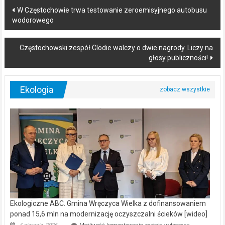
Post
W Częstochowie trwa testowanie zeroemisyjnego autobusu
wodorowego
navigation
Częstochowski zespół Clödie walczy o dwie nagrody. Liczy na
głosy publiczności!
Ekologia
Ekologiczne ABC. Gmina Wręczyca Wielka z dofinansowaniem
ponad 15,6 mln na modernizację oczyszczalni ścieków [wideo]
Ekologiczne