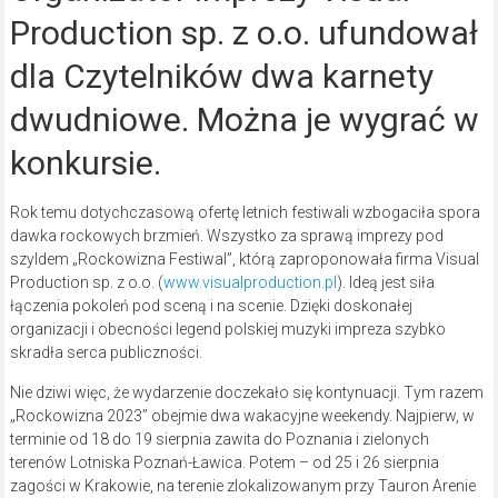
Production sp. z o.o. ufundował
dla Czytelników dwa karnety
dwudniowe. Można je wygrać w
konkursie.
Rok temu dotychczasową ofertę letnich festiwali wzbogaciła spora
dawka rockowych brzmień. Wszystko za sprawą imprezy pod
szyldem „Rockowizna Festiwal”, którą zaproponowała firma Visual
Production sp. z o.o. (
www.visualproduction.pl
). Ideą jest siła
łączenia pokoleń pod sceną i na scenie. Dzięki doskonałej
organizacji i obecności legend polskiej muzyki impreza szybko
skradła serca publiczności.
Nie dziwi więc, że wydarzenie doczekało się kontynuacji. Tym razem
„Rockowizna 2023” obejmie dwa wakacyjne weekendy. Najpierw, w
terminie od 18 do 19 sierpnia zawita do Poznania i zielonych
terenów Lotniska Poznań-Ławica. Potem – od 25 i 26 sierpnia
zagości w Krakowie, na terenie zlokalizowanym przy Tauron Arenie