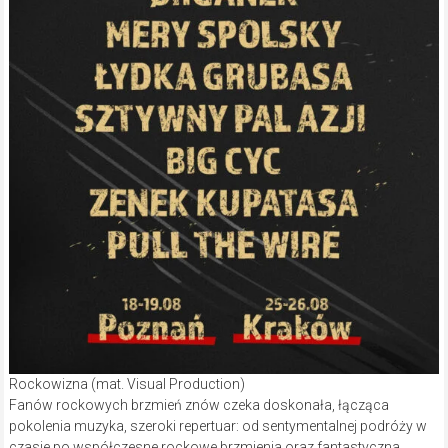
Rockowizna (mat. Visual Production)
Fanów rockowych brzmień znów czeka doskonała, łącząca
pokolenia muzyka, szeroki repertuar: od sentymentalnej podróży w
czasie po współczesne rockowe brzmienia oraz fantastyczna,