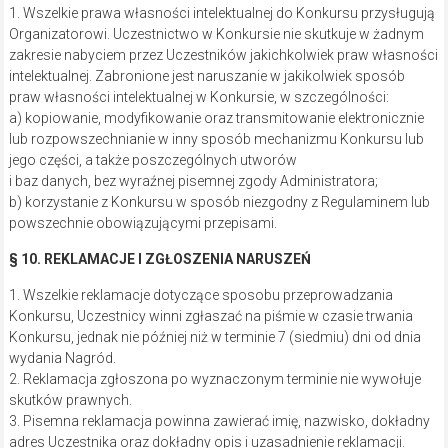
1. Wszelkie prawa własności intelektualnej do Konkursu przysługują
Organizatorowi. Uczestnictwo w Konkursie nie skutkuje w żadnym
zakresie nabyciem przez Uczestników jakichkolwiek praw własności
intelektualnej. Zabronione jest naruszanie w jakikolwiek sposób
praw własności intelektualnej w Konkursie, w szczególności:
a) kopiowanie, modyfikowanie oraz transmitowanie elektronicznie
lub rozpowszechnianie w inny sposób mechanizmu Konkursu lub
jego części, a także poszczególnych utworów
i baz danych, bez wyraźnej pisemnej zgody Administratora;
b) korzystanie z Konkursu w sposób niezgodny z Regulaminem lub
powszechnie obowiązującymi przepisami.
§ 10. REKLAMACJE I ZGŁOSZENIA NARUSZEŃ
1. Wszelkie reklamacje dotyczące sposobu przeprowadzania
Konkursu, Uczestnicy winni zgłaszać na piśmie w czasie trwania
Konkursu, jednak nie później niż w terminie 7 (siedmiu) dni od dnia
wydania Nagród.
2. Reklamacja zgłoszona po wyznaczonym terminie nie wywołuje
skutków prawnych.
3. Pisemna reklamacja powinna zawierać imię, nazwisko, dokładny
adres Uczestnika oraz dokładny opis i uzasadnienie reklamacji.