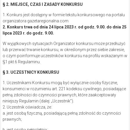
§ 2. MIEJSCE, CZAS I ZASADY KONKURSU
1. Konkurs jest dostępny w formie tekstu konkursowego na portalu
organizatora gazetaregionalna.com
2. Konkurs trwa od dnia 24 lipca 2023 r. od godz. 9.00. do dnia 25
lipca 2023 r. do godz. 9.00.
W wyjątkowych sytuacjach Organizator konkursu może przedłużyć
lub przerwać trwanie konkursu, w określonym przez siebie zakresie,
o czym poinformuje uczestników konkursu na profilu wskazanym w
§1 pkt.6 Regulaminu.
§ 3. UCZESTNICY KONKURSU
1. Uczestnikami Konkursu mogą być wyłącznie osoby fizyczne,
konsumenci w rozumieniu art. 221 kodeksu cywilnego, posiadające
pełną zdolności do czynności prawnych, które zaakceptowały
niniejszy Regulamin (dalej: „Uczestnik”).
2. Uczestnik oświadcza, że:
a. jest osobą fizyczną, posiadającą pełną zdolność do czynności
prawnych;
b. jest osobą pełnoletnią;