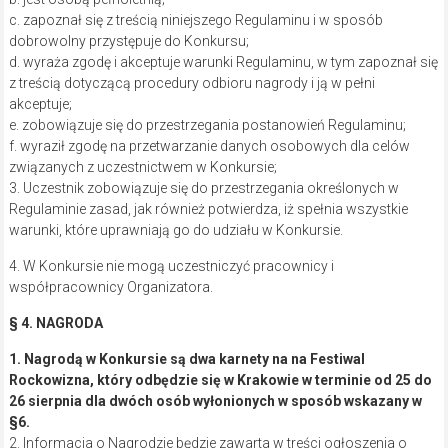
c. zapoznał się z treścią niniejszego Regulaminu i w sposób
dobrowolny przystępuje do Konkursu;
d. wyraża zgodę i akceptuje warunki Regulaminu, w tym zapoznał się
z treścią dotyczącą procedury odbioru nagrody i ją w pełni
akceptuje;
e. zobowiązuje się do przestrzegania postanowień Regulaminu;
f. wyraził zgodę na przetwarzanie danych osobowych dla celów
związanych z uczestnictwem w Konkursie;
3. Uczestnik zobowiązuje się do przestrzegania określonych w
Regulaminie zasad, jak również potwierdza, iż spełnia wszystkie
warunki, które uprawniają go do udziału w Konkursie.
4. W Konkursie nie mogą uczestniczyć pracownicy i
współpracownicy Organizatora.
§ 4. NAGRODA
1. Nagrodą w Konkursie są dwa karnety na na Festiwal
Rockowizna, który odbędzie się w Krakowie w terminie od 25 do
26 sierpnia dla dwóch osób wyłonionych w sposób wskazany w
§6.
2. Informacja o Nagrodzie będzie zawarta w treści ogłoszenia o