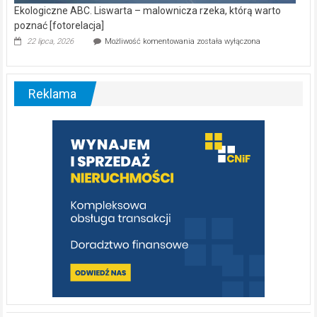
Ekologiczne ABC. Liswarta – malownicza rzeka, którą warto
poznać [fotorelacja]
Ekologiczne
22 lipca, 2026
Możliwość komentowania
została wyłączona
ABC.
Liswarta
–
malownicza
Reklama
rzeka,
którą
warto
poznać
[fotorelacja]