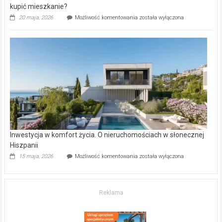
kupić mieszkanie?
Wybrane
20 maja, 2026
Możliwość komentowania
została wyłączona
inwestycje
deweloperskie
w Częstochowie
–
gdzie
kupić
mieszkanie?
Inwestycja w komfort życia. O nieruchomościach w słonecznej
Hiszpanii
Inwestycja
15 maja, 2026
Możliwość komentowania
została wyłączona
w komfort
życia.
O nieruchomościach
w słonecznej
Reklama
Hiszpanii