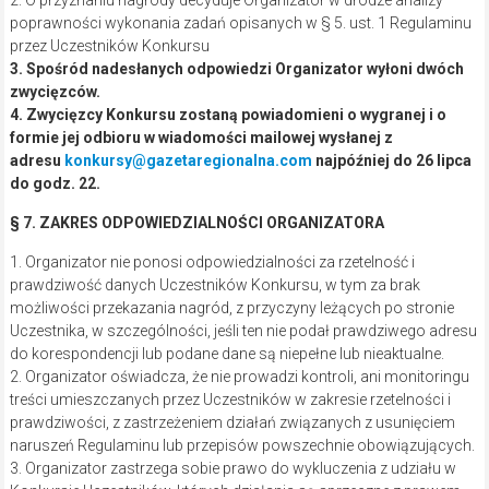
2. O przyznaniu nagrody decyduje Organizator w drodze analizy
poprawności wykonania zadań opisanych w § 5. ust. 1 Regulaminu
przez Uczestników Konkursu
3. Spośród nadesłanych odpowiedzi Organizator wyłoni dwóch
zwycięzców.
4. Zwycięzcy Konkursu zostaną powiadomieni o wygranej i o
formie jej odbioru w wiadomości mailowej wysłanej z
adresu
konkursy@gazetaregionalna.com
najpóźniej do 26 lipca
do godz. 22.
§ 7. ZAKRES ODPOWIEDZIALNOŚCI ORGANIZATORA
1. Organizator nie ponosi odpowiedzialności za rzetelność i
prawdziwość danych Uczestników Konkursu, w tym za brak
możliwości przekazania nagród, z przyczyny leżących po stronie
Uczestnika, w szczególności, jeśli ten nie podał prawdziwego adresu
do korespondencji lub podane dane są niepełne lub nieaktualne.
2. Organizator oświadcza, że nie prowadzi kontroli, ani monitoringu
treści umieszczanych przez Uczestników w zakresie rzetelności i
prawdziwości, z zastrzeżeniem działań związanych z usunięciem
naruszeń Regulaminu lub przepisów powszechnie obowiązujących.
3. Organizator zastrzega sobie prawo do wykluczenia z udziału w