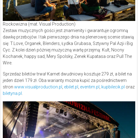
Rockowizna (mat. Visual Production)
Zestaw muzycznych gości jest znamienity i gwarantuje ogromną
dawkę przebojów. I tak pierwszego dnia na plenerowej scenie stawią
się: T.Love, Organek, Blenders, Łydka Grubasa, Sztywny Pal Azji i Big
Cyc. Z kolei dzień później muzyczną wartę przejmą: Kult, Nocny
Kochanek, happy sad, Mery Spolsky, Zenek Kupatasa oraz Pull The
Wire.
Sprzedaż biletów trwa! Karnet dwudniowy kosztuje 279 zł, a bilet na
jeden dzień 179 zł. Oba warianty można kupić za pośrednictwem
stron
www.visualproduction.pl
,
ebilet.pl
,
eventim.pl
,
kupbilecik.pl
oraz
biletyna.pl
.