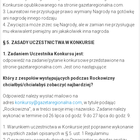
Konkursie opublikowanego na stronie gazetaregionalna.com.
3. Laureatowi nie przysługuje prawo wymiany Nagrody na gotówkę
ani nagrodę innego rodzaju.
4. Zwycięzca może zrzec się Nagrody, ale w zamian nie przysługuje
mu ekwiwalent pieniężny ani jakakolwiek inna nagroda.
§ 5. ZASADY UCZESTNICTWA W KONKURSIE
1. Zadaniem Uczestnika Konkursu jest:
odpowiedź na zadanie/pytanie konkursowe przedstawione na
stronie gazetaregionalna.com. Jest ono następujące:
Który z zespołów występujących podczas Rockowizny
chciałbyś/chciałabyś zobaczyć najbardziej?
Odpowiedź należy wysłać mailowo na
adres
konkursy@gazetaregionalna.com
, w tytule podając
„Rockowizna”, a w treści swoje imię i nazwisko. Zadanie należy
wykonać w terminie od 26 lipca od godz. 9 do 27 lipca do godz. 9.
1. Warunkiem uczestnictwa w Konkursie jest poprawne wykonanie
wszystkich zadań opisanych w § 5. ust. 1 Regulaminu.