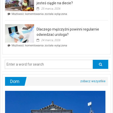
akcja
jesteś ciągle na diecie?
profilaktyczna
25 marca, 2026
w
Czy
Możliwość komentowania
została wyłączona
Częstochowie
można
już
schudnąć
25
bez
kwietnia!
Dlaczego mężczyźni powinni regularnie
poczucia,
że
odwiedzać urologa?
jesteś
24 marca, 2026
ciągle
Dlaczego
Możliwość komentowania
została wyłączona
na
mężczyźni
diecie?
powinni
regularnie
odwiedzać
urologa?
Dom