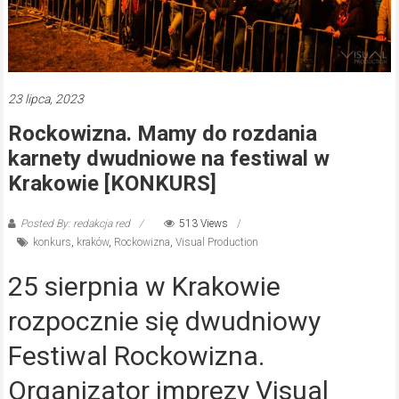
23 lipca, 2023
Rockowizna. Mamy do rozdania
karnety dwudniowe na festiwal w
Krakowie [KONKURS]
Posted By: redakcja red
513 Views
konkurs
,
kraków
,
Rockowizna
,
Visual Production
25 sierpnia w Krakowie
rozpocznie się dwudniowy
Festiwal Rockowizna.
Organizator imprezy Visual