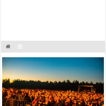
Gazeta
Regionalna
Częstochowa,
Kłobuck,
Lubliniec,
Myszków