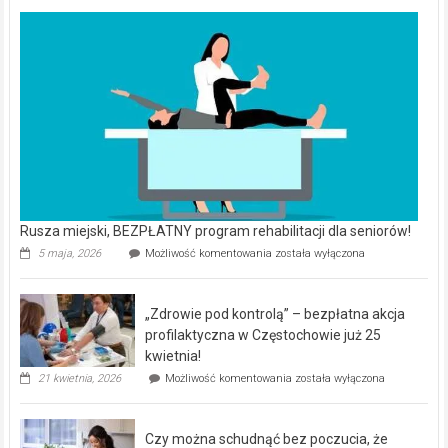
Rusza miejski, BEZPŁATNY program rehabilitacji dla seniorów!
Rusza
5 maja, 2026
Możliwość komentowania
została wyłączona
miejski,
BEZPŁATNY
program
„Zdrowie pod kontrolą” – bezpłatna akcja
rehabilitacji
dla
profilaktyczna w Częstochowie już 25
seniorów!
kwietnia!
„Zdrowie
21 kwietnia, 2026
Możliwość komentowania
została wyłączona
pod
kontrolą”
–
Czy można schudnąć bez poczucia, że
bezpłatna