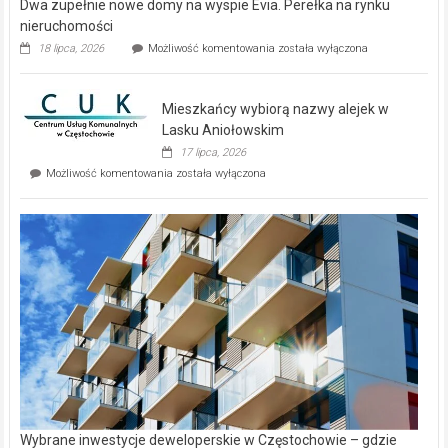
Dwa zupełnie nowe domy na wyspie Evia. Perełka na rynku
nieruchomości
Dwa
18 lipca, 2026
Możliwość komentowania
została wyłączona
zupełnie
nowe
domy
Mieszkańcy wybiorą nazwy alejek w
na
wyspie
Lasku Aniołowskim
Evia.
17 lipca, 2026
Perełka
Mieszkańcy
Możliwość komentowania
została wyłączona
na
wybiorą
rynku
nazwy
nieruchomości
alejek
w
Lasku
Aniołowskim
Wybrane inwestycje deweloperskie w Częstochowie – gdzie