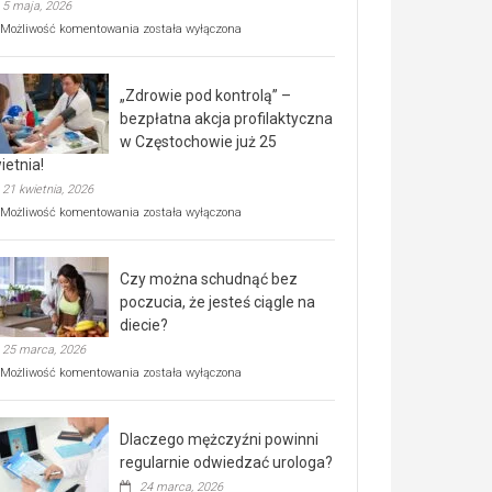
5 maja, 2026
Rusza
Możliwość komentowania
została wyłączona
miejski,
BEZPŁATNY
program
„Zdrowie pod kontrolą” –
rehabilitacji
dla
bezpłatna akcja profilaktyczna
seniorów!
w Częstochowie już 25
ietnia!
21 kwietnia, 2026
„Zdrowie
Możliwość komentowania
została wyłączona
pod
kontrolą”
–
Czy można schudnąć bez
bezpłatna
akcja
poczucia, że jesteś ciągle na
profilaktyczna
diecie?
w
25 marca, 2026
Częstochowie
już
Czy
Możliwość komentowania
została wyłączona
25
można
kwietnia!
schudnąć
bez
Dlaczego mężczyźni powinni
poczucia,
że
regularnie odwiedzać urologa?
jesteś
24 marca, 2026