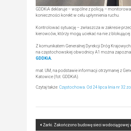
GDDKiA deklaruje – wspólne z policją – monitorowa
konieczności korekt w celu upłynnienia ruchu.
Kontrolować sytuację – zwłaszcza w zakresie prze
kierowców, którzy mogą uciekać na nie z blokującej
Z komunikatem Generalnej Dyrekcji Dróg Krajowych
na częstochowskiej obwodnicy A1 można zapozna
GDDKiA.
mat. UM, na podstawie informacji otrzymanej z Gene
Katowice (fot. GDDKiA).
Czytaj także:
Częstochowa. Od 24 lipca linia nr 32 z
Post
Żarki. Zakończono budowę sieci wodociągowej