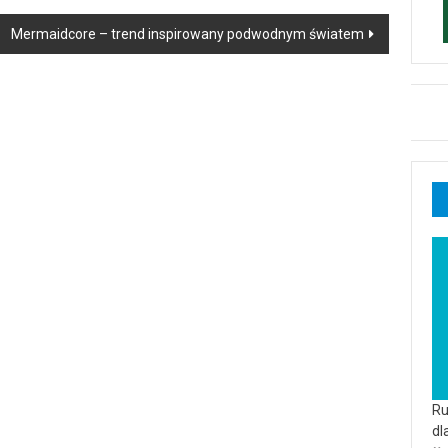
Mermaidcore – trend inspirowany podwodnym światem
Ru
dl