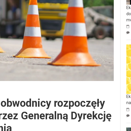
Ek
do
mo
Ek
 obwodnicy rozpoczęły
na
przez Generalną Dyrekcję
nia