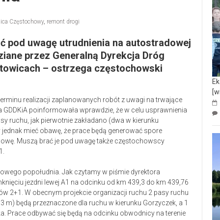
ica Częstochowy
,
remont drogi
ć pod uwagę utrudnienia na autostradowej
ane przez Generalną Dyrekcja Dróg
atowicach – ostrzega częstochowski
Ek
[w
erminu realizacji zaplanowanych robót z uwagi na trwające
ja GDDKiA poinformowała wprawdzie, że w celu usprawnienia
sy ruchu, jak pierwotnie zakładano (dwa w kierunku
 jednak mieć obawę, że prace będą generować spore
chowę. Muszą brać je pod uwagę także częstochowscy
1.
owego popołudnia. Jak czytamy w piśmie dyrektora
ięciu jezdni lewej A1 na odcinku od km 439,3 do km 439,76
sów 2+1. W obecnym projekcie organizacji ruchu 2 pasy ruchu
 3 m) będą przeznaczone dla ruchu w kierunku Gorzyczek, a 1
a. Prace odbywać się będą na odcinku obwodnicy na terenie