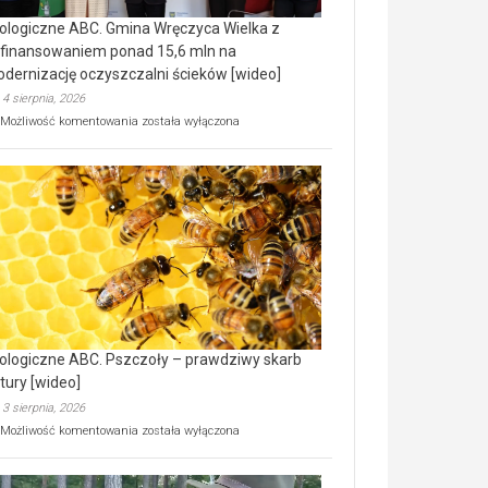
ologiczne ABC. Gmina Wręczyca Wielka z
finansowaniem ponad 15,6 mln na
dernizację oczyszczalni ścieków [wideo]
4 sierpnia, 2026
Ekologiczne
Możliwość komentowania
została wyłączona
ABC.
Gmina
Wręczyca
Wielka
z
dofinansowaniem
ponad
15,6
mln
na
modernizację
oczyszczalni
ścieków
ologiczne ABC. Pszczoły – prawdziwy skarb
[wideo]
tury [wideo]
3 sierpnia, 2026
Ekologiczne
Możliwość komentowania
została wyłączona
ABC.
Pszczoły
–