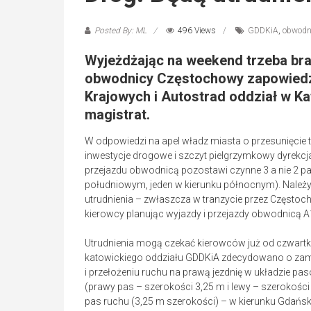
Posted By: ML
496 Views
GDDKiA
,
obwodn
Wyjeżdżając na weekend trzeba bra
obwodnicy Częstochowy zapowiedzi
Krajowych i Autostrad oddział w K
magistrat.
W odpowiedzi na apel władz miasta o przesunięcie t
inwestycje drogowe i szczyt pielgrzymkowy dyrekc
przejazdu obwodnicą pozostawi czynne 3 a nie 2 pa
południowym, jeden w kierunku północnym). Należy
utrudnienia – zwłaszcza w tranzycie przez Często
kierowcy planując wyjazdy i przejazdy obwodnicą A
Utrudnienia mogą czekać kierowców już od czwartk
katowickiego oddziału GDDKiA zdecydowano o zamkn
i przełożeniu ruchu na prawą jezdnię w układzie pa
(prawy pas – szerokości 3,25 m i lewy – szerokości
pas ruchu (3,25 m szerokości) – w kierunku Gdańsk