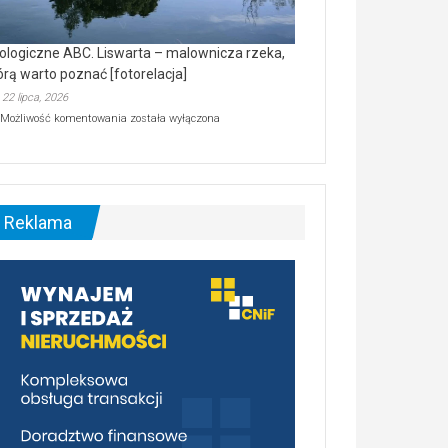
ologiczne ABC. Liswarta – malownicza rzeka,
órą warto poznać [fotorelacja]
22 lipca, 2026
Ekologiczne
Możliwość komentowania
została wyłączona
ABC.
Liswarta
–
malownicza
rzeka,
którą
Reklama
warto
poznać
[fotorelacja]