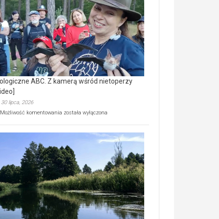
prawdziwy
skarb
natury
[wideo]
ologiczne ABC. Z kamerą wśród nietoperzy
ideo]
30 lipca, 2026
Ekologiczne
Możliwość komentowania
została wyłączona
ABC.
Z
kamerą
wśród
nietoperzy
[wideo]