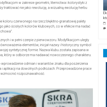
ikacjom w zakresie geometrii, liternictwa i kolorystyki z
traktować nie jako rewolucję, a wizualną ewolucję herbu
Ek
kt
ie koloru czerwonego na rzecz błękitno-granatowej palety
iego jako ścisłych kolorów klubowych, co w efekcie ma nadać
tochowa”.
znych i w pełni czerpie z pierwowzoru. Modyfikacjom uległy
 zrównoważenia elementów, inicjał nazwy i historyczny symbol
ojej syntetycznej formie. Nazwa klubu została zapisana w
sma, który w odbiorze ma nadawać nowoczesnego charakteru.
 wprowadzenie odmian i wariantów znaku dla poszerzenia
ia i aplikacji na dowolnych podłożach. Przeprowadzone prace
ym wzmocnić rozpoznawalność.