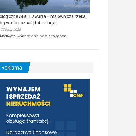
ologiczne ABC. Liswarta – malownicza rzeka,
órą warto poznać [fotorelacja]
22 lipca, 2026
Ekologiczne
Możliwość komentowania
została wyłączona
ABC.
Liswarta
–
malownicza
rzeka,
którą
Reklama
warto
poznać
[fotorelacja]