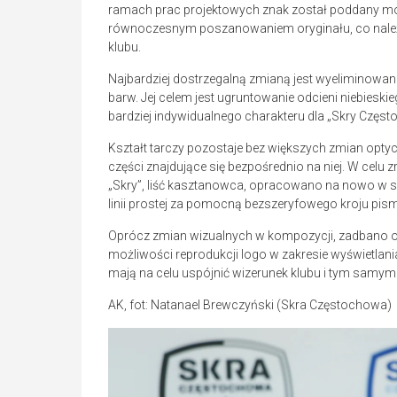
ramach prac projektowych znak został poddany modyf
równoczesnym poszanowaniem oryginału, co należy 
klubu.
Najbardziej dostrzegalną zmianą jest wyeliminowan
barw. Jej celem jest ugruntowanie odcieni niebiesk
bardziej indywidualnego charakteru dla „Skry Częs
Kształt tarczy pozostaje bez większych zmian optyc
części znajdujące się bezpośrednio na niej. W celu
„Skry”, liść kasztanowca, opracowano na nowo w sw
linii prostej za pomocną bezszeryfowego kroju pi
Oprócz zmian wizualnych w kompozycji, zadbano o
możliwości reprodukcji logo w zakresie wyświetlan
mają na celu uspójnić wizerunek klubu i tym sam
AK, fot: Natanael Brewczyński (Skra Częstochowa)