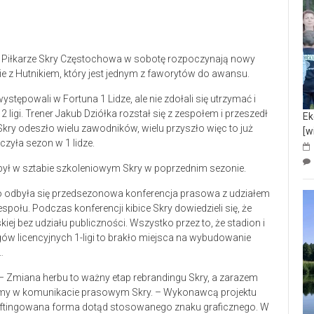
. Piłkarze Skry Częstochowa w sobotę rozpoczynają nowy
e z Hutnikiem, który jest jednym z faworytów do awansu.
tępowali w Fortuna 1 Lidze, ale nie zdołali się utrzymać i
2 ligi. Trener Jakub Dziółka rozstał się z zespołem i przeszedł
Ek
ry odeszło wielu zawodników, wielu przyszło więc to już
[w
czyła sezon w 1 lidze.
był w sztabie szkoleniowym Skry w poprzednim sezonie.
go odbyła się przedsezonowa konferencja prasowa z udziałem
społu. Podczas konferencji kibice Skry dowiedzieli się, że
ej bez udziału publiczności. Wszystko przez to, że stadion i
 licencyjnych 1-ligi to brakło miejsca na wybudowanie
…
 – Zmiana herbu to ważny etap rebrandingu Skry, a zarazem
ytamy w komunikacie prasowym Skry. – Wykonawcą projektu
liftingowana forma dotąd stosowanego znaku graficznego. W