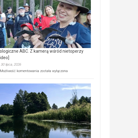
prawdziwy
skarb
natury
[wideo]
ologiczne ABC. Z kamerą wśród nietoperzy
ideo]
30 lipca, 2026
Ekologiczne
Możliwość komentowania
została wyłączona
ABC.
Z
kamerą
wśród
nietoperzy
[wideo]