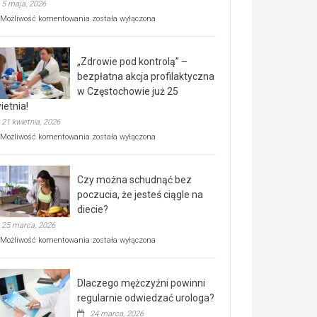
5 maja, 2026
Rusza
Możliwość komentowania
została wyłączona
miejski,
BEZPŁATNY
program
„Zdrowie pod kontrolą” –
rehabilitacji
dla
bezpłatna akcja profilaktyczna
seniorów!
w Częstochowie już 25
ietnia!
21 kwietnia, 2026
„Zdrowie
Możliwość komentowania
została wyłączona
pod
kontrolą”
–
Czy można schudnąć bez
bezpłatna
akcja
poczucia, że jesteś ciągle na
profilaktyczna
diecie?
w
25 marca, 2026
Częstochowie
już
Czy
Możliwość komentowania
została wyłączona
25
można
kwietnia!
schudnąć
bez
Dlaczego mężczyźni powinni
poczucia,
że
regularnie odwiedzać urologa?
jesteś
24 marca, 2026