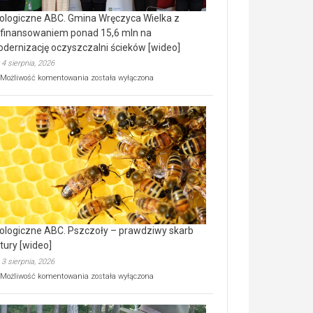
ologiczne ABC. Gmina Wręczyca Wielka z
finansowaniem ponad 15,6 mln na
dernizację oczyszczalni ścieków [wideo]
4 sierpnia, 2026
Ekologiczne
Możliwość komentowania
została wyłączona
ABC.
Gmina
Wręczyca
Wielka
z
dofinansowaniem
ponad
15,6
mln
na
modernizację
oczyszczalni
ścieków
ologiczne ABC. Pszczoły – prawdziwy skarb
[wideo]
tury [wideo]
3 sierpnia, 2026
Ekologiczne
Możliwość komentowania
została wyłączona
ABC.
Pszczoły
–