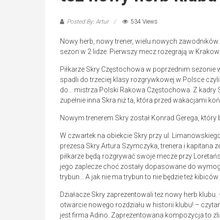
Posted By: Artur
534 Views
Nowy herb, nowy trener, wielu nowych zawodników
sezon w 2 lidze. Pierwszy mecz rozegrają w Krakowi
Piłkarze Skry Częstochowa w poprzednim sezonie wys
spadli do trzeciej klasy rozgrywkowej w Polsce czyli 
do… mistrza Polski Rakowa Częstochowa. Z kadry Sk
zupełnie inna Skra niż ta, która przed wakacjami koń
Nowym trenerem Skry został Konrad Gerega, który 
W czwartek na obiekcie Skry przy ul. Limanowskie
prezesa Skry Artura Szymczyka, trenera i kapitana ze
piłkarze będą rozgrywać swoje mecze przy Loretański
jego zaplecze choć zostały dopasowane do wymogów
trybun… A jak nie ma trybun to nie będzie też kibiców
Działacze Skry zaprezentowali też nowy herb klubu.
otwarcie nowego rozdziału w historii klubu! – cz
jest firma Adino. Zaprezentowana kompozycja to z