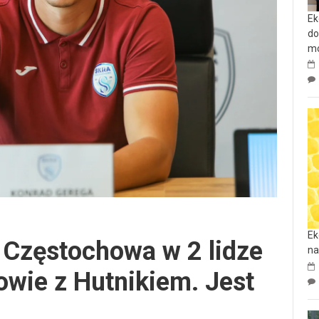
Ek
do
mo
Ek
 Częstochowa w 2 lidze
na
owie z Hutnikiem. Jest