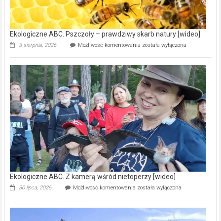
ścieków
[wideo]
Ekologiczne ABC. Pszczoły – prawdziwy skarb natury [wideo]
Ekologiczne
3 sierpnia, 2026
Możliwość komentowania
została wyłączona
ABC.
Pszczoły
–
prawdziwy
skarb
natury
[wideo]
Ekologiczne ABC. Z kamerą wśród nietoperzy [wideo]
Ekologiczne
30 lipca, 2026
Możliwość komentowania
została wyłączona
ABC.
Z
kamerą
wśród