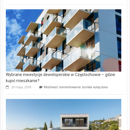
wybiorą
rynku
nazwy
nieruchomości
alejek
w
Lasku
Aniołowskim
Wybrane inwestycje deweloperskie w Częstochowie – gdzie
kupić mieszkanie?
Wybrane
20 maja, 2026
Możliwość komentowania
została wyłączona
inwestycje
deweloperskie
w Częstochowie
–
gdzie
kupić
mieszkanie?