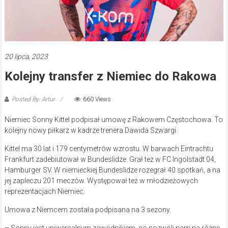
20 lipca, 2023
Kolejny transfer z Niemiec do Rakowa
Posted By: Artur
660 Views
Niemiec Sonny Kittel podpisał umowę z Rakowem Częstochowa. To
kolejny nowy piłkarz w kadrze trenera Dawida Szwargi.
Kittel ma 30 lat i 179 centymetrów wzrostu. W barwach Eintrachtu
Frankfurt zadebiutował w Bundeslidze. Grał też w FC Ingolstadt 04,
Hamburger SV. W niemieckiej Bundeslidze rozegrał 40 spotkań, a na
jej zapleczu 201 meczów. Występował też w młodzieżowych
reprezentacjach Niemiec.
Umowa z Niemcem została podpisana na 3 sezony.
– Sonny jest uniwersalnym zawodnikiem, co pozwoli nam na różne