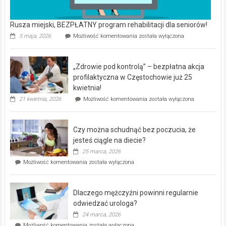
Rusza miejski, BEZPŁATNY program rehabilitacji dla seniorów!
Rusza
5 maja, 2026
Możliwość komentowania
została wyłączona
miejski,
BEZPŁATNY
program
„Zdrowie pod kontrolą” – bezpłatna akcja
rehabilitacji
dla
profilaktyczna w Częstochowie już 25
seniorów!
kwietnia!
„Zdrowie
21 kwietnia, 2026
Możliwość komentowania
została wyłączona
pod
kontrolą”
–
Czy można schudnąć bez poczucia, że
bezpłatna
akcja
jesteś ciągle na diecie?
profilaktyczna
25 marca, 2026
w
Czy
Możliwość komentowania
została wyłączona
Częstochowie
można
już
schudnąć
25
bez
kwietnia!
Dlaczego mężczyźni powinni regularnie
poczucia,
że
odwiedzać urologa?
jesteś
24 marca, 2026
ciągle
Dlaczego
Możliwość komentowania
została wyłączona