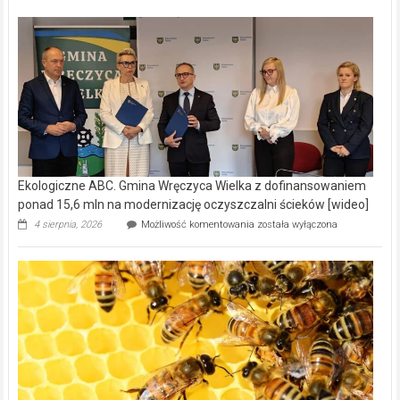
Ekologiczne ABC. Gmina Wręczyca Wielka z dofinansowaniem
ponad 15,6 mln na modernizację oczyszczalni ścieków [wideo]
Ekologiczne
4 sierpnia, 2026
Możliwość komentowania
została wyłączona
ABC.
Gmina
Wręczyca
Wielka
z
dofinansowaniem
ponad
15,6
mln
na
modernizację
oczyszczalni