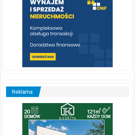
[fotorelacja]
Reklama