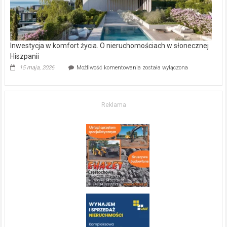
Inwestycja w komfort życia. O nieruchomościach w słonecznej
Hiszpanii
Inwestycja
15 maja, 2026
Możliwość komentowania
została wyłączona
w komfort
życia.
O nieruchomościach
w słonecznej
Reklama
Hiszpanii