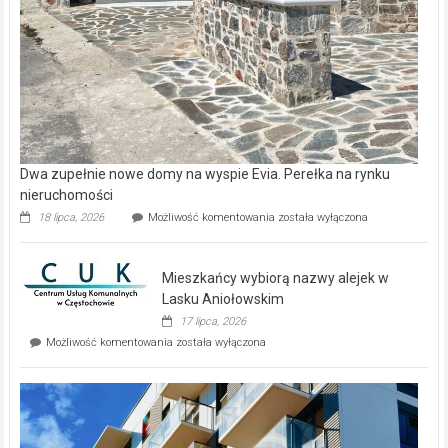
Dwa zupełnie nowe domy na wyspie Evia. Perełka na rynku
nieruchomości
Dwa
18 lipca, 2026
Możliwość komentowania
została wyłączona
zupełnie
nowe
domy
Mieszkańcy wybiorą nazwy alejek w
na
wyspie
Lasku Aniołowskim
Evia.
17 lipca, 2026
Perełka
Mieszkańcy
Możliwość komentowania
została wyłączona
na
wybiorą
rynku
nazwy
nieruchomości
alejek
w
Lasku
Aniołowskim