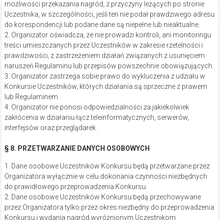
możliwości przekazania nagród, z przyczyny leżących po stronie
Uczestnika, w szczególności, jeśli ten nie podał prawdziwego adresu
do korespondencji lub podane dane są niepełne lub nieaktualne.
2. Organizator oświadcza, że nie prowadzi kontroli, ani monitoringu
treści umieszczanych przez Uczestników w zakresie rzetelności i
prawdziwości, z zastrzeżeniem działań związanych z usunięciem
naruszeń Regulaminu lub przepisów powszechnie obowiązujących.
3. Organizator zastrzega sobie prawo do wykluczenia z udziału w
Konkursie Uczestników, których działania są sprzeczne z prawem
lub Regulaminem.
4. Organizator nie ponosi odpowiedzialności za jakiekolwiek
zakłócenia w działaniu łącz teleinformatycznych, serwerów,
interfejsów oraz przeglądarek.
§ 8. PRZETWARZANIE DANYCH OSOBOWYCH
1. Dane osobowe Uczestników Konkursu będą przetwarzane przez
Organizatora wyłącznie w celu dokonania czynności niezbędnych
do prawidłowego przeprowadzenia Konkursu.
2. Dane osobowe Uczestników Konkursu będą przechowywane
przez Organizatora tylko przez okres niezbędny do przeprowadzenia
Konkursu i wydania nagród wyróżnionym Uczestnikom.