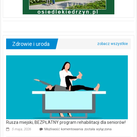
Zdrowie i uroda
Rusza miejski, BEZPŁATNY program rehabilitacji dla seniorów!
Rusza
5 maja, 2026
Możliwość komentowania
została wyłączona
miejski,