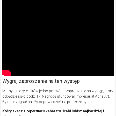
Wygraj zaproszenie na ten występ
Mamy dla czytelników jedno podwójne zaproszenie na występ, który
odbędzie się o godz. 17. Nagrodę ufundował Impresariat Adria Art.
By o nie zagrać należy odpowiedzieć na poniższe pytanie:
Który skecz z repertuaru kabaretu Hrabi lubisz najbardziej
i