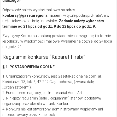
dlaczego?
Odpowiedź należy wysłać mailowo na adres
konkursy@gazetaregionalna.com
, w tytule podając „Hrabi”, a w
treści także swoje imię i nazwisko.
Zadanie należy wykonać w
terminie od 21 lipca od godz. 9 do 22 lipca do godz. 9.
Zwycięzcy Konkursu zostaną powiadomieni o wygranej i o formie
jej odbioru w wiadomości mailowej wysłanej najpóźniej do 24 lipca
do godz. 21.
Regulamin konkursu “Kabaret Hrabi”
§ 1. POSTANOWIENIA OGÓLNE
1. Organizatorem konkursów jest GazetaRegionalna.com, al.
Kościuszki 13, lok. 6, 42-202 Częstochowa, (zwana dalej
„Organizatorem”).
2. Fundatorem nagrody jest Impresariat Adria Art.
3. Niniejszy regulamin (dalej „Regulamin”) stanowi podstawę
organizacji oraz określa warunki Konkursu.
4. Konkurs nie jest stworzony, administrowany, wspierany ani
sponsorowany przez Facebook.