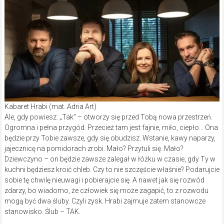
Kabaret Hrabi (mat. Adria Art)
Ale, gdy powiesz: „Tak” – otworzy się przed Tobą nowa przestrzeń.
Ogromna i pełna przygód. Przecież tam jest fajnie, miło, ciepło… Ona
będzie przy Tobie zawsze, gdy się obudzisz. Wstanie, kawy naparzy,
jajecznicę na pomidorach zrobi. Mało? Przytuli się. Mało?
Dziewczyno – on będzie zawsze zalegał w łóżku w czasie, gdy Ty w
kuchni będziesz kroić chleb. Czy to nie szczęście właśnie? Podarujcie
sobie tę chwilę nieuwagi i pobierajcie się. A nawet jak się rozwód
zdarzy, bo wiadomo, że człowiek się może zagapić, to z rozwodu
mogą być dwa śluby. Czyli zysk. Hrabi zajmuje zatem stanowcze
stanowisko. Ślub – TAK.