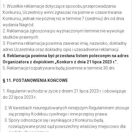
1. Wszelkie reklamacje dotyczące sposobu przeprowadzania
Konkursu, Uczestnicy winni zgłaszać na piśmie w czasie trwania
Konkursu, jednak nie później niż w terminie 7 (siedmiu) dni od dnia
wydania Nagród.
2. Reklamacja zgłoszona po wyznaczonym terminie nie wywołuje
skutków prawnych.
3. Pisemna reklamacja powinna zawierać imię, nazwisko, dokładny
adres Uczestnika oraz dokładny opis i uzasadnienie reklamacji.
4. Reklamacja powinna być przesłana listem poleconym na adres
Organizatora z dopiskiem „Konkurs z dnia 21 lipca 2023 r.”.
5. Reklamacje rozpatrywane będą pisemnie w terminie 30 dni.
§ 11. POSTANOWIENIA KOŃCOWE
1. Regulamin wchodzi w życie z dniem 21 lipca 2023 r. i obowiązuje
do 22 lipca 2023 r.
W kwestiach nieuregulowanych niniejszym Regulaminem stosuje
się przepisy Kodeksu cywilnego i inne przepisy prawa.
Spory odnoszące się i wynikające z Konkursu będą
rozwiązywane przez sąd powszechny właściwy miejscowo dla