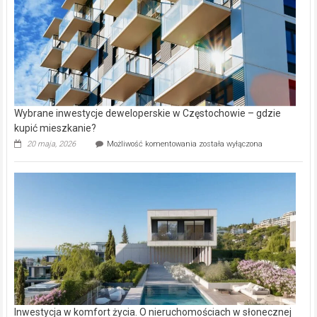
Wybrane inwestycje deweloperskie w Częstochowie – gdzie
kupić mieszkanie?
Wybrane
20 maja, 2026
Możliwość komentowania
została wyłączona
inwestycje
deweloperskie
w Częstochowie
–
gdzie
kupić
mieszkanie?
Inwestycja w komfort życia. O nieruchomościach w słonecznej