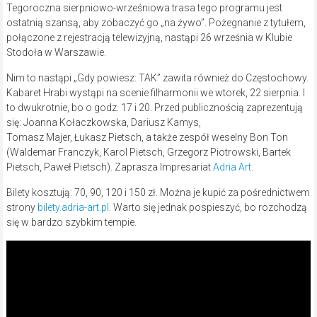
Tegoroczna sierpniowo-wrześniowa trasa tego programu jest
ostatnią szansą, aby zobaczyć go „na żywo”. Pożegnanie z tytułem,
połączone z rejestracją telewizyjną, nastąpi 26 września w Klubie
Stodoła w Warszawie.
Nim to nastąpi „Gdy powiesz: TAK” zawita również do Częstochowy.
Kabaret Hrabi wystąpi na scenie filharmonii we wtorek, 22 sierpnia. I
to dwukrotnie, bo o godz. 17 i 20. Przed publicznością zaprezentują
się: Joanna Kołaczkowska, Dariusz Kamys,
Tomasz Majer, Łukasz Pietsch, a także zespół weselny Bon Ton
(Waldemar Franczyk, Karol Pietsch, Grzegorz Piotrowski, Bartek
Pietsch, Paweł Pietsch). Zaprasza Impresariat
Adria Art
.
Bilety kosztują: 70, 90, 120 i 150 zł. Można je kupić za pośrednictwem
strony
bilety.adria-art.pl.
Warto się jednak pospieszyć, bo rozchodzą
się w bardzo szybkim tempie.