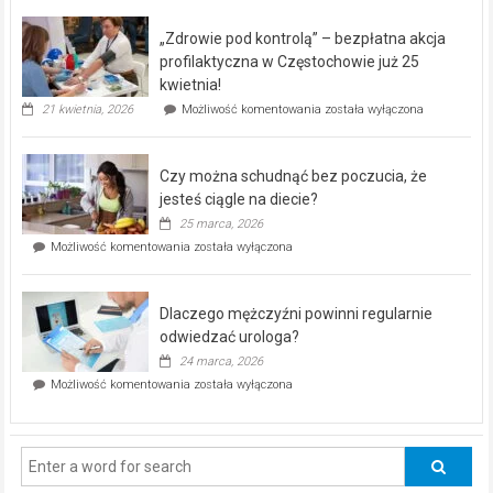
BEZPŁATNY
program
„Zdrowie pod kontrolą” – bezpłatna akcja
rehabilitacji
dla
profilaktyczna w Częstochowie już 25
seniorów!
kwietnia!
„Zdrowie
21 kwietnia, 2026
Możliwość komentowania
została wyłączona
pod
kontrolą”
–
Czy można schudnąć bez poczucia, że
bezpłatna
akcja
jesteś ciągle na diecie?
profilaktyczna
25 marca, 2026
w
Czy
Możliwość komentowania
została wyłączona
Częstochowie
można
już
schudnąć
25
bez
kwietnia!
Dlaczego mężczyźni powinni regularnie
poczucia,
że
odwiedzać urologa?
jesteś
24 marca, 2026
ciągle
Dlaczego
Możliwość komentowania
została wyłączona
na
mężczyźni
diecie?
powinni
regularnie
odwiedzać
urologa?