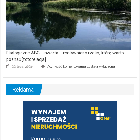
Ekologiczne ABC. Liswarta – malownicza rzeka, którą warto
poznać [fotorelacja]
Ekologiczne
22 lipca, 2026
Możliwość komentowania
została wyłączona
ABC.
Liswarta
–
malownicza
Reklama
rzeka,
którą
warto
poznać
[fotorelacja]