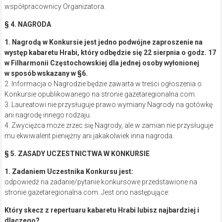
współpracownicy Organizatora.
§ 4. NAGRODA
1. Nagrodą w Konkursie jest jedno podwójne zaproszenie na
występ kabaretu Hrabi, który odbędzie się 22 sierpnia o godz. 17
w Filharmonii Częstochowskiej dla jednej osoby wyłonionej
w sposób wskazany w §6.
2. Informacja o Nagrodzie będzie zawarta w treści ogłoszenia o
Konkursie opublikowanego na stronie gazetaregionalna.com.
3. Laureatowi nie przysługuje prawo wymiany Nagrody na gotówkę
ani nagrodę innego rodzaju.
4. Zwycięzca może zrzec się Nagrody, ale w zamian nie przysługuje
mu ekwiwalent pieniężny ani jakakolwiek inna nagroda.
§ 5. ZASADY UCZESTNICTWA W KONKURSIE
1. Zadaniem Uczestnika Konkursu jest:
odpowiedź na zadanie/pytanie konkursowe przedstawione na
stronie gazetaregionalna.com. Jest ono następujące:
Który skecz z repertuaru kabaretu Hrabi lubisz najbardziej
i
dlaczego?