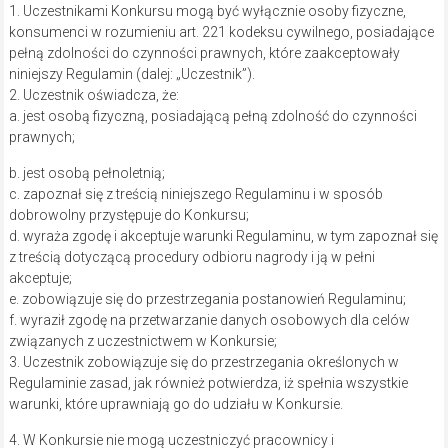
1. Uczestnikami Konkursu mogą być wyłącznie osoby fizyczne,
konsumenci w rozumieniu art. 221 kodeksu cywilnego, posiadające
pełną zdolności do czynności prawnych, które zaakceptowały
niniejszy Regulamin (dalej: „Uczestnik”).
2. Uczestnik oświadcza, że:
a. jest osobą fizyczną, posiadającą pełną zdolność do czynności
prawnych;
b. jest osobą pełnoletnią;
c. zapoznał się z treścią niniejszego Regulaminu i w sposób
dobrowolny przystępuje do Konkursu;
d. wyraża zgodę i akceptuje warunki Regulaminu, w tym zapoznał się
z treścią dotyczącą procedury odbioru nagrody i ją w pełni
akceptuje;
e. zobowiązuje się do przestrzegania postanowień Regulaminu;
f. wyraził zgodę na przetwarzanie danych osobowych dla celów
związanych z uczestnictwem w Konkursie;
3. Uczestnik zobowiązuje się do przestrzegania określonych w
Regulaminie zasad, jak również potwierdza, iż spełnia wszystkie
warunki, które uprawniają go do udziału w Konkursie.
4. W Konkursie nie mogą uczestniczyć pracownicy i