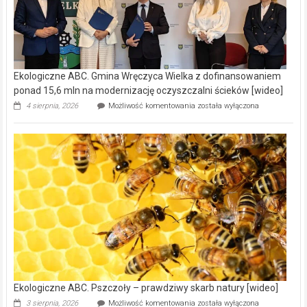
Ekologiczne ABC. Gmina Wręczyca Wielka z dofinansowaniem
ponad 15,6 mln na modernizację oczyszczalni ścieków [wideo]
Ekologiczne
4 sierpnia, 2026
Możliwość komentowania
została wyłączona
ABC.
Gmina
Wręczyca
Wielka
z
dofinansowaniem
ponad
15,6
mln
na
modernizację
oczyszczalni
ścieków
[wideo]
Ekologiczne ABC. Pszczoły – prawdziwy skarb natury [wideo]
Ekologiczne
3 sierpnia, 2026
Możliwość komentowania
została wyłączona