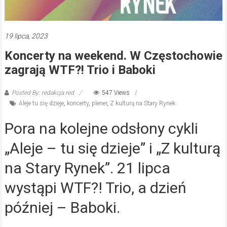
19 lipca, 2023
Koncerty na weekend. W Częstochowie
zagrają WTF?! Trio i Baboki
Posted By: redakcja red
547 Views
Aleje tu się dzieje
,
koncerty
,
plener
,
Z kulturą na Stary Rynek
Pora na kolejne odsłony cykli
„Aleje – tu się dzieje” i „Z kulturą
na Stary Rynek”. 21 lipca
wystąpi WTF?! Trio, a dzień
później – Baboki.