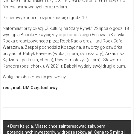
Michałem Urbaniakiem czy O.S.T.R. Jest także autorem muzyki do
filmów animowanych oraz reklam.
Plenerowy koncert rozpocznie się o godz. 19.
Natomiast przy okazji „Z kulturą na Stary Rynek’’ 22 lipca o godz. 18
wystąpią Baboki – zwycięzcy ogólnopolskiego Festiwalu Klasyki
Rocka organizowanego przez Rock Radio oraz Hard Rock Cafe
Warszawa. Zespół pochodzi z Koszęcina, a tworzy go czwórka
przyjaciół: Patryk Pawełek (wokal, gitara, syntezatory), Arkadiusz
Kędziora (perkusja, chórki), Paweł Imiołczyk (gitara) i Sławomir
Kandora (bas, chórki). W 2021 r. Baboki wydały swój drugi album.
Wstęp na oba koncerty jest wolny.
red., mat. UM Częstochowy
Post
Dom Księcia. Miasto chce zainteresować zakupem
potencjalnych inwestorów w drodze rokowań. Cena to 5 mln zł