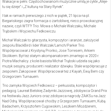
Wakacje w pełni. Częstochowianom muzycznie umilą je cykle „Aleje-
tu się dzieje” i „Z kulturą na Stary Rynek”.
I tak w ramach pierwszego z nich w piątek, 21 lipca na pl.
Biegańskiego zagra formacja o żartobliwej, nieco prowokacyjnej
nazwie, czyli WTF?! Trio. Mowa o Michale Walczaku, Michale
Trąbskim i Wojciechu Fedkowiczu.
Michał Walczak to gitarzysta, kompozytor i aranżer, założyciel
zespołu BlackBird i lider Walczak/Lamch/Parker Trio.
Współpracował z Krystyną Prońko, Jose Torresem, Arkiem
Skolikiem. Był też stałym akompaniatorem zmarłego w 2020 r.
Piotra Machalicy. z kolei basista Michał Trąbski udziela się jako
muzyk sesyjny, producent i realizator dźwięku. Stale współpracuje z
zespołem Zakopower. Współpracował też z Kayah, Ewą Bem czy
Grzegorzem Turnauem.
Trio zamyka Wojciech Fedkowicz – perkusista, kompozytor i
pedagog. Laureat Bielskiej Zadymki Jazzowej, zdobywca Grand Prix
na festiwalu Jazz Juniors oraz zdobywca nagrody ZAiKSu na Jazz
Nad Odrą. Współpracował choćby z Grzegorzem Turnauem, Kubą
Badachem, Krzysztofem Cugowskim, Leszkiem Możdżerem,