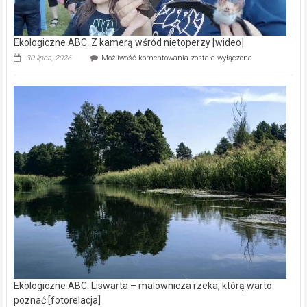
Ekologiczne ABC. Z kamerą wśród nietoperzy [wideo]
Ekologiczne
30 lipca, 2026
Możliwość komentowania
została wyłączona
ABC.
Z
kamerą
wśród
nietoperzy
[wideo]
Ekologiczne ABC. Liswarta – malownicza rzeka, którą warto
poznać [fotorelacja]