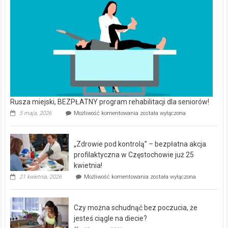
Rusza miejski, BEZPŁATNY program rehabilitacji dla seniorów!
Rusza
5 maja, 2026
Możliwość komentowania
została wyłączona
miejski,
BEZPŁATNY
program
„Zdrowie pod kontrolą” – bezpłatna akcja
rehabilitacji
dla
profilaktyczna w Częstochowie już 25
seniorów!
kwietnia!
„Zdrowie
21 kwietnia, 2026
Możliwość komentowania
została wyłączona
pod
kontrolą”
–
Czy można schudnąć bez poczucia, że
bezpłatna
akcja
jesteś ciągle na diecie?
profilaktyczna