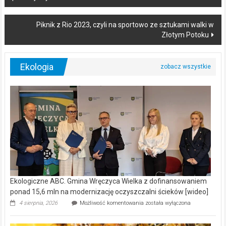
navigation
Piknik z Rio 2023, czyli na sportowo ze sztukami walki w
Złotym Potoku
Ekologia
Ekologiczne ABC. Gmina Wręczyca Wielka z dofinansowaniem
ponad 15,6 mln na modernizację oczyszczalni ścieków [wideo]
Ekologiczne
4 sierpnia, 2026
Możliwość komentowania
została wyłączona
ABC.
Gmina