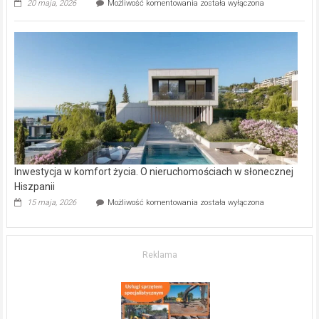
Wybrane
20 maja, 2026
Możliwość komentowania
została wyłączona
inwestycje
deweloperskie
w Częstochowie
–
gdzie
kupić
mieszkanie?
Inwestycja w komfort życia. O nieruchomościach w słonecznej
Hiszpanii
Inwestycja
15 maja, 2026
Możliwość komentowania
została wyłączona
w komfort
życia.
O nieruchomościach
w słonecznej
Reklama
Hiszpanii