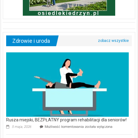
Zdrowie i uroda
Rusza miejski, BEZPŁATNY program rehabilitacji dla seniorów!
Rusza
5 maja, 2026
Możliwość komentowania
została wyłączona
miejski,
BEZPŁATNY