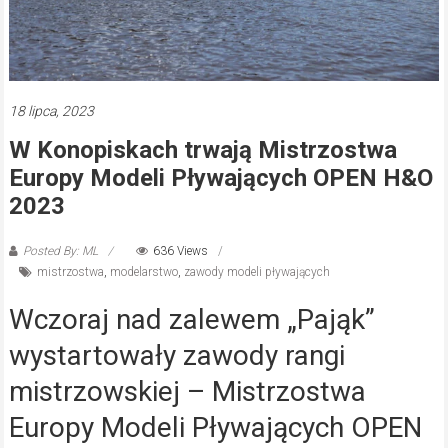
18 lipca, 2023
W Konopiskach trwają Mistrzostwa
Europy Modeli Pływających OPEN H&O
2023
Posted By: ML
636 Views
mistrzostwa
,
modelarstwo
,
zawody modeli pływających
Wczoraj nad zalewem „Pająk”
wystartowały zawody rangi
mistrzowskiej – Mistrzostwa
Europy Modeli Pływających OPEN