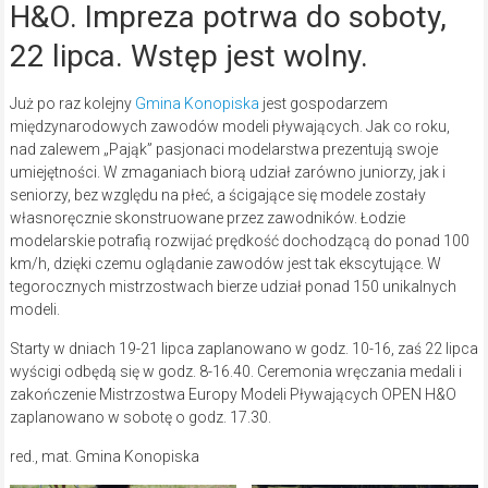
H&O. Impreza potrwa do soboty,
22 lipca. Wstęp jest wolny.
Już po raz kolejny
Gmina Konopiska
jest gospodarzem
międzynarodowych zawodów modeli pływających. Jak co roku,
nad zalewem „Pająk” pasjonaci modelarstwa prezentują swoje
umiejętności. W zmaganiach biorą udział zarówno juniorzy, jak i
seniorzy, bez względu na płeć, a ścigające się modele zostały
własnoręcznie skonstruowane przez zawodników. Łodzie
modelarskie potrafią rozwijać prędkość dochodzącą do ponad 100
km/h, dzięki czemu oglądanie zawodów jest tak ekscytujące. W
tegorocznych mistrzostwach bierze udział ponad 150 unikalnych
modeli.
Starty w dniach 19-21 lipca zaplanowano w godz. 10-16, zaś 22 lipca
wyścigi odbędą się w godz. 8-16.40. Ceremonia wręczania medali i
zakończenie Mistrzostwa Europy Modeli Pływających OPEN H&O
zaplanowano w sobotę o godz. 17.30.
red., mat. Gmina Konopiska