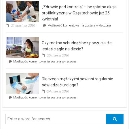
program
„Zdrowie pod kontrolą” – bezpłatna akcja
rehabilitacji
dla
profilaktyczna w Częstochowie już 25
seniorów!
kwietnia!
„Zdrowie
21 kwietnia, 2026
Możliwość komentowania
została wyłączona
pod
kontrolą”
–
Czy można schudnąć bez poczucia, że
bezpłatna
akcja
jesteś ciągle na diecie?
profilaktyczna
25 marca, 2026
w
Czy
Możliwość komentowania
została wyłączona
Częstochowie
można
już
schudnąć
25
bez
kwietnia!
Dlaczego mężczyźni powinni regularnie
poczucia,
że
odwiedzać urologa?
jesteś
24 marca, 2026
ciągle
Dlaczego
Możliwość komentowania
została wyłączona
na
mężczyźni
diecie?
powinni
regularnie
odwiedzać
urologa?