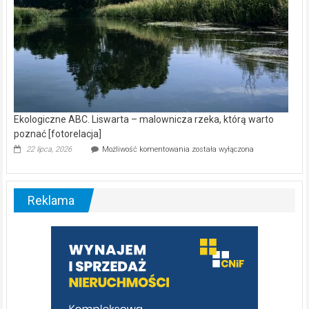
Ekologiczne ABC. Liswarta – malownicza rzeka, którą warto
poznać [fotorelacja]
Ekologiczne
22 lipca, 2026
Możliwość komentowania
została wyłączona
ABC.
Liswarta
–
malownicza
Reklama
rzeka,
którą
warto
poznać
[fotorelacja]