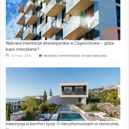
Wybrane inwestycje deweloperskie w Częstochowie – gdzie
kupić mieszkanie?
Wybrane
20 maja, 2026
Możliwość komentowania
została wyłączona
inwestycje
deweloperskie
w Częstochowie
–
gdzie
kupić
mieszkanie?
Inwestycja w komfort życia. O nieruchomościach w słonecznej