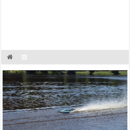
Gazeta
Regionalna
Częstochowa,
Kłobuck,
Lubliniec,
Myszków