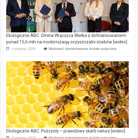
Ekologiczne ABC. Gmina Wręczyca Wielka z dofinansowaniem
ponad 15,6 mln na modernizację oczyszczalni ścieków [wideo]
Ekologiczne
4 sierpnia, 2026
Możliwość komentowania
została wyłączona
ABC.
Gmina
Wręczyca
Wielka
z
dofinansowaniem
ponad
15,6
mln
na
modernizację
oczyszczalni
ścieków
[wideo]
Ekologiczne ABC. Pszczoły – prawdziwy skarb natury [wideo]
Ekologiczne
3 sierpnia, 2026
Możliwość komentowania
została wyłączona