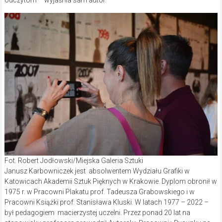
odczytom – wyjaśnia sam autor.
Fot. Robert Jodłowski/Miejska Galeria Sztuki
Janusz Karbowniczek jest absolwentem Wydziału Grafiki w
Katowicach Akademii Sztuk Pięknych w Krakowie. Dyplom obronił w
1975 r. w Pracowni Plakatu prof. Tadeusza Grabowskiego i w
Pracowni Książki prof. Stanisława Kluski. W latach 1977 – 2022 –
był pedagogiem macierzystej uczelni. Przez ponad 20 lat na