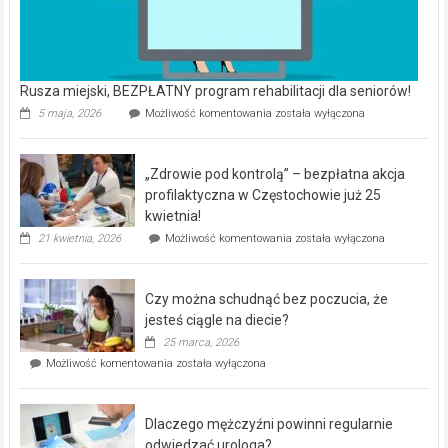
Rusza miejski, BEZPŁATNY program rehabilitacji dla seniorów!
Rusza
5 maja, 2026
Możliwość komentowania
została wyłączona
miejski,
BEZPŁATNY
program
„Zdrowie pod kontrolą” – bezpłatna akcja
rehabilitacji
dla
profilaktyczna w Częstochowie już 25
seniorów!
kwietnia!
„Zdrowie
21 kwietnia, 2026
Możliwość komentowania
została wyłączona
pod
kontrolą”
–
Czy można schudnąć bez poczucia, że
bezpłatna
akcja
jesteś ciągle na diecie?
profilaktyczna
25 marca, 2026
w
Czy
Możliwość komentowania
została wyłączona
Częstochowie
można
już
schudnąć
25
bez
kwietnia!
Dlaczego mężczyźni powinni regularnie
poczucia,
że
odwiedzać urologa?