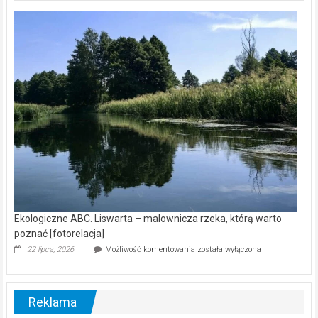
Z
kamerą
wśród
nietoperzy
[wideo]
Ekologiczne ABC. Liswarta – malownicza rzeka, którą warto
poznać [fotorelacja]
Ekologiczne
22 lipca, 2026
Możliwość komentowania
została wyłączona
ABC.
Liswarta
–
malownicza
Reklama
rzeka,
którą