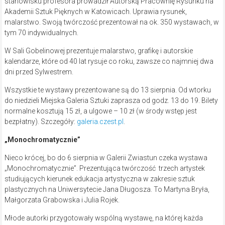
stanowisku profesora prowadził Autorską Pracownię Rysunku na
Akademii Sztuk Pięknych w Katowicach. Uprawia rysunek,
malarstwo. Swoją twórczość prezentował na ok. 350 wystawach, w
tym 70 indywidualnych.
W Sali Gobelinowej prezentuje malarstwo, grafikę i autorskie
kalendarze, które od 40 lat rysuje co roku, zawsze co najmniej dwa
dni przed Sylwestrem.
Wszystkie te wystawy prezentowane są do 13 sierpnia. Od wtorku
do niedzieli Miejska Galeria Sztuki zaprasza od godz. 13 do 19. Bilety
normalne kosztują 15 zł, a ulgowe – 10 zł (w środy wstęp jest
bezpłatny). Szczegóły:
galeria.czest.pl
.
„Monochromatycznie”
Nieco krócej, bo do 6 sierpnia w Galerii Zwiastun czeka wystawa
„Monochromatycznie”. Prezentująca twórczość trzech artystek
studiujących kierunek edukacja artystyczna w zakresie sztuk
plastycznych na Uniwersytecie Jana Długosza. To Martyna Bryła,
Małgorzata Grabowska i Julia Rojek.
Młode autorki przygotowały wspólną wystawę, na której każda