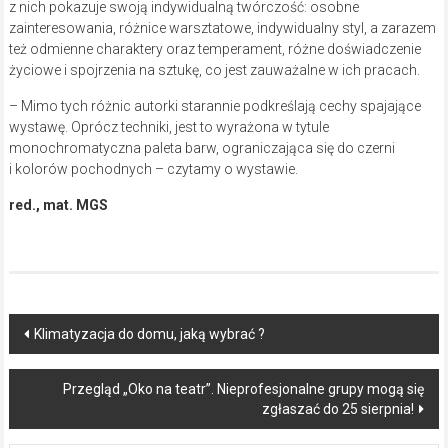
z nich pokazuje swoją indywidualną twórczość: osobne
zainteresowania, różnice warsztatowe, indywidualny styl, a zarazem
też odmienne charaktery oraz temperament, różne doświadczenie
życiowe i spojrzenia na sztukę, co jest zauważalne w ich pracach.
– Mimo tych różnic autorki starannie podkreślają cechy spajające
wystawę. Oprócz techniki, jest to wyrażona w tytule
monochromatyczna paleta barw, ograniczająca się do czerni
i kolorów pochodnych – czytamy o wystawie.
red., mat. MGS
Post
Klimatyzacja do domu, jaką wybrać ?
navigation
Przegląd „Oko na teatr”. Nieprofesjonalne grupy mogą się
zgłaszać do 25 sierpnia!