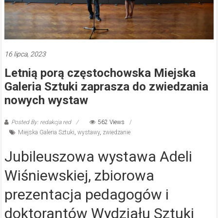
16 lipca, 2023
Letnią porą częstochowska Miejska
Galeria Sztuki zaprasza do zwiedzania
nowych wystaw
Posted By: redakcja red
562 Views
Miejska Galeria Sztuki
,
wystawy
,
zwiedzanie
Jubileuszowa wystawa Adeli
Wiśniewskiej, zbiorowa
prezentacja pedagogów i
doktorantów Wydziału Sztuki