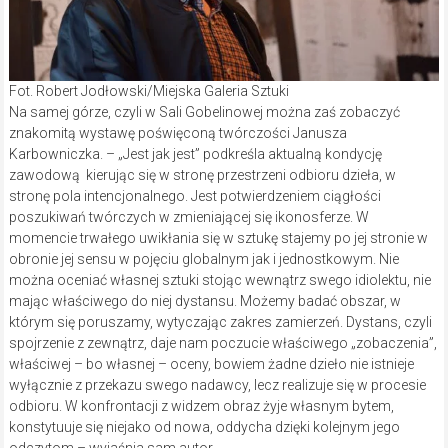
Fot. Robert Jodłowski/Miejska Galeria Sztuki
Na samej górze, czyli w Sali Gobelinowej można zaś zobaczyć
znakomitą wystawę poświęconą twórczości Janusza
Karbowniczka. – „Jest jak jest” podkreśla aktualną kondycję
zawodową kierując się w stronę przestrzeni odbioru dzieła, w
stronę pola intencjonalnego. Jest potwierdzeniem ciągłości
poszukiwań twórczych w zmieniającej się ikonosferze. W
momencie trwałego uwikłania się w sztukę stajemy po jej stronie w
obronie jej sensu w pojęciu globalnym jak i jednostkowym. Nie
można oceniać własnej sztuki stojąc wewnątrz swego idiolektu, nie
mając właściwego do niej dystansu. Możemy badać obszar, w
którym się poruszamy, wytyczając zakres zamierzeń. Dystans, czyli
spojrzenie z zewnątrz, daje nam poczucie właściwego „zobaczenia”,
właściwej – bo własnej – oceny, bowiem żadne dzieło nie istnieje
wyłącznie z przekazu swego nadawcy, lecz realizuje się w procesie
odbioru. W konfrontacji z widzem obraz żyje własnym bytem,
konstytuuje się niejako od nowa, oddycha dzięki kolejnym jego