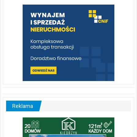
warto
poznać
[fotorelacja]
Reklama