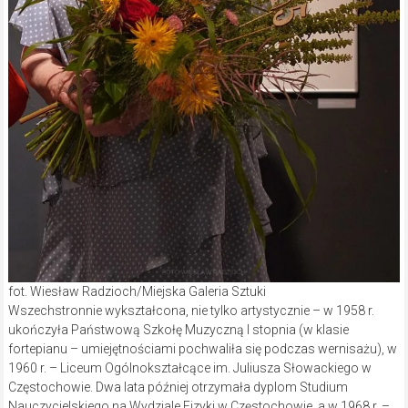
fot. Wiesław Radzioch/Miejska Galeria Sztuki
Wszechstronnie wykształcona, nie tylko artystycznie – w 1958 r.
ukończyła Państwową Szkołę Muzyczną I stopnia (w klasie
fortepianu – umiejętnościami pochwaliła się podczas wernisażu), w
1960 r. – Liceum Ogólnokształcące im. Juliusza Słowackiego w
Częstochowie. Dwa lata później otrzymała dyplom Studium
Nauczycielskiego na Wydziale Fizyki w Częstochowie, a w 1968 r. –