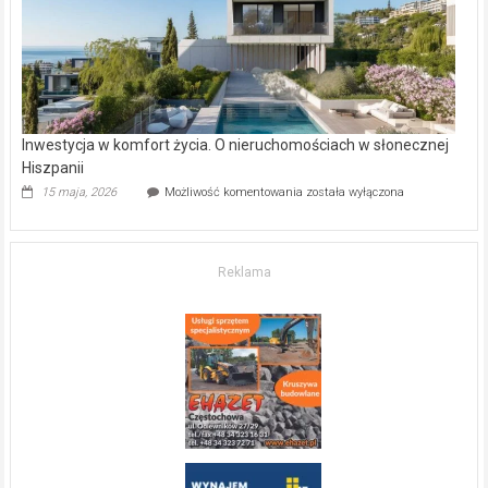
mieszkanie?
Inwestycja w komfort życia. O nieruchomościach w słonecznej
Hiszpanii
Inwestycja
15 maja, 2026
Możliwość komentowania
została wyłączona
w komfort
życia.
O nieruchomościach
w słonecznej
Reklama
Hiszpanii