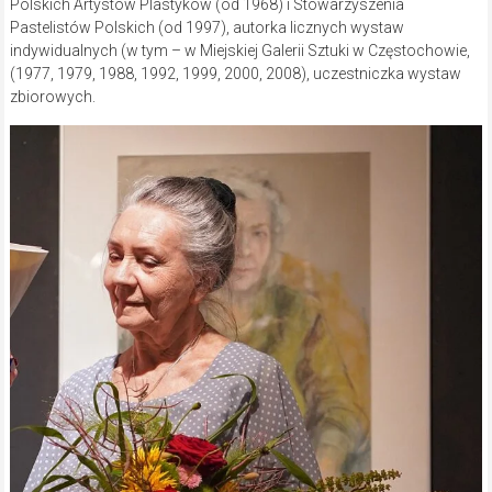
Polskich Artystów Plastyków (od 1968) i Stowarzyszenia
Pastelistów Polskich (od 1997), autorka licznych wystaw
indywidualnych (w tym – w Miejskiej Galerii Sztuki w Częstochowie,
(1977, 1979, 1988, 1992, 1999, 2000, 2008), uczestniczka wystaw
zbiorowych.