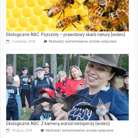
na
modernizację
oczyszczalni
ścieków
[wideo]
Ekologiczne ABC. Pszczoły – prawdziwy skarb natury [wideo]
Ekologiczne
3 sierpnia, 2026
Możliwość komentowania
została wyłączona
ABC.
Pszczoły
–
prawdziwy
skarb
natury
[wideo]
Ekologiczne ABC. Z kamerą wśród nietoperzy [wideo]
Ekologiczne
30 lipca, 2026
Możliwość komentowania
została wyłączona
ABC.