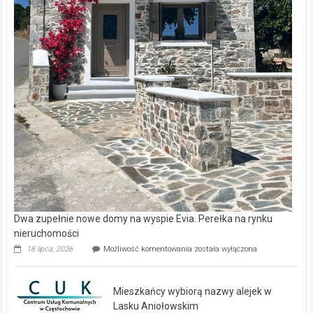
Dwa zupełnie nowe domy na wyspie Evia. Perełka na rynku
nieruchomości
Dwa
18 lipca, 2026
Możliwość komentowania
została wyłączona
zupełnie
nowe
domy
Mieszkańcy wybiorą nazwy alejek w
na
wyspie
Lasku Aniołowskim