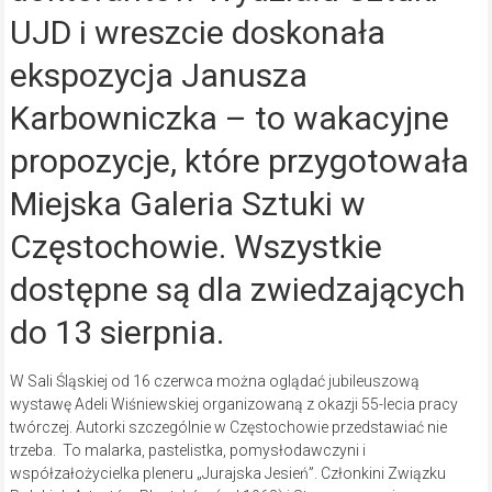
UJD i wreszcie doskonała
ekspozycja Janusza
Karbowniczka – to wakacyjne
propozycje, które przygotowała
Miejska Galeria Sztuki w
Częstochowie. Wszystkie
dostępne są dla zwiedzających
do 13 sierpnia.
W Sali Śląskiej od 16 czerwca można oglądać jubileuszową
wystawę Adeli Wiśniewskiej organizowaną z okazji 55-lecia pracy
twórczej. Autorki szczególnie w Częstochowie przedstawiać nie
trzeba. To malarka, pastelistka, pomysłodawczyni i
współzałożycielka pleneru „Jurajska Jesień”. Członkini Związku