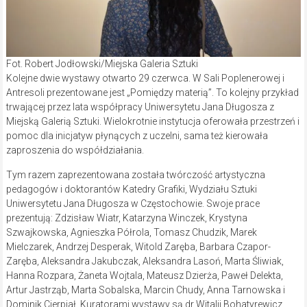
Fot. Robert Jodłowski/Miejska Galeria Sztuki
Kolejne dwie wystawy otwarto 29 czerwca. W Sali Poplenerowej i
Antresoli prezentowane jest „Pomiędzy materią”. To kolejny przykład
trwającej przez lata współpracy Uniwersytetu Jana Długosza z
Miejską Galerią Sztuki. Wielokrotnie instytucja oferowała przestrzeń i
pomoc dla inicjatyw płynących z uczelni, sama też kierowała
zaproszenia do współdziałania.
Tym razem zaprezentowana została twórczość artystyczna
pedagogów i doktorantów Katedry Grafiki, Wydziału Sztuki
Uniwersytetu Jana Długosza w Częstochowie. Swoje prace
prezentują: Zdzisław Wiatr, Katarzyna Winczek, Krystyna
Szwajkowska, Agnieszka Półrola, Tomasz Chudzik, Marek
Mielczarek, Andrzej Desperak, Witold Zaręba, Barbara Czapor-
Zaręba, Aleksandra Jakubczak, Aleksandra Lasoń, Marta Śliwiak,
Hanna Rozpara, Żaneta Wojtala, Mateusz Dzierża, Paweł Delekta,
Artur Jastrząb, Marta Sobalska, Marcin Chudy, Anna Tarnowska i
Dominik Cierpiał. Kuratorami wystawy są dr Witalij Bohatyrewicz