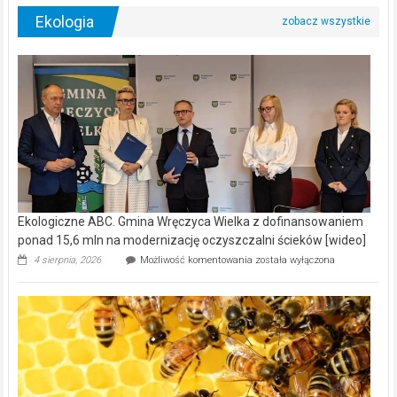
Ekologia
Ekologiczne ABC. Gmina Wręczyca Wielka z dofinansowaniem
ponad 15,6 mln na modernizację oczyszczalni ścieków [wideo]
Ekologiczne
4 sierpnia, 2026
Możliwość komentowania
została wyłączona
ABC.
Gmina
Wręczyca
Wielka
z
dofinansowaniem
ponad
15,6
mln