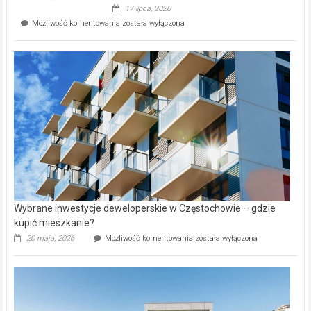
Evia.
17 lipca, 2026
Perełka
Mieszkańcy
Możliwość komentowania
została wyłączona
na
wybiorą
rynku
nazwy
nieruchomości
alejek
w
Lasku
Aniołowskim
Wybrane inwestycje deweloperskie w Częstochowie – gdzie
kupić mieszkanie?
Wybrane
20 maja, 2026
Możliwość komentowania
została wyłączona
inwestycje
deweloperskie
w Częstochowie
–
gdzie
kupić