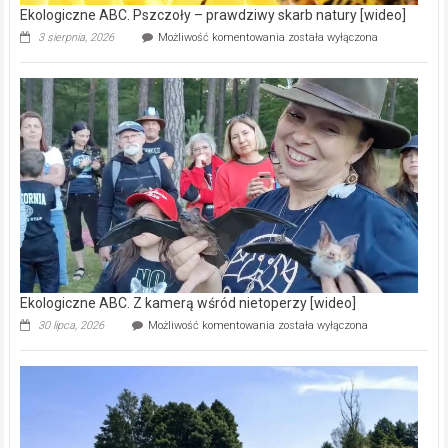
Ekologiczne ABC. Pszczoły – prawdziwy skarb natury [wideo]
Ekologiczne
3 sierpnia, 2026
Możliwość komentowania
została wyłączona
ABC.
Pszczoły
–
prawdziwy
skarb
natury
[wideo]
Ekologiczne ABC. Z kamerą wśród nietoperzy [wideo]
Ekologiczne
30 lipca, 2026
Możliwość komentowania
została wyłączona
ABC.
Z
kamerą
wśród
nietoperzy
[wideo]