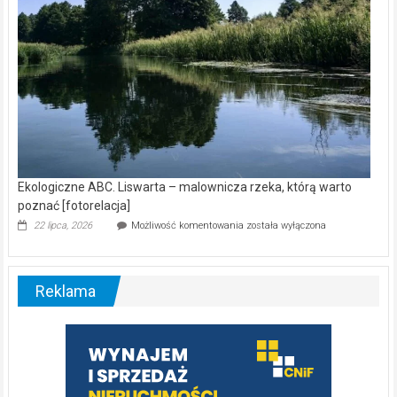
Ekologiczne ABC. Liswarta – malownicza rzeka, którą warto
poznać [fotorelacja]
Ekologiczne
22 lipca, 2026
Możliwość komentowania
została wyłączona
ABC.
Liswarta
–
malownicza
Reklama
rzeka,
którą
warto
poznać
[fotorelacja]