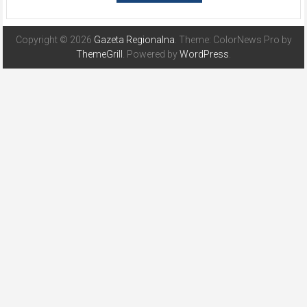
Copyright © 2026
Gazeta Regionalna
. Theme: ColorNews Pro by
ThemeGrill
. Powered by
WordPress
.