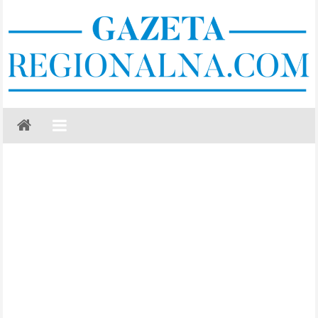
Skip
to
content
Gazeta
Regionalna
Częstochowa,
Kłobuck,
Lubliniec,
Myszków