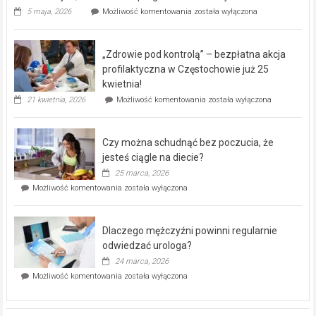
Rusza
5 maja, 2026
Możliwość komentowania
została wyłączona
miejski,
BEZPŁATNY
program
„Zdrowie pod kontrolą” – bezpłatna akcja
rehabilitacji
dla
profilaktyczna w Częstochowie już 25
seniorów!
kwietnia!
„Zdrowie
21 kwietnia, 2026
Możliwość komentowania
została wyłączona
pod
kontrolą”
–
Czy można schudnąć bez poczucia, że
bezpłatna
akcja
jesteś ciągle na diecie?
profilaktyczna
25 marca, 2026
w
Czy
Możliwość komentowania
została wyłączona
Częstochowie
można
już
schudnąć
25
bez
kwietnia!
Dlaczego mężczyźni powinni regularnie
poczucia,
że
odwiedzać urologa?
jesteś
24 marca, 2026
ciągle
Dlaczego
Możliwość komentowania
została wyłączona
na
mężczyźni
diecie?
powinni
regularnie