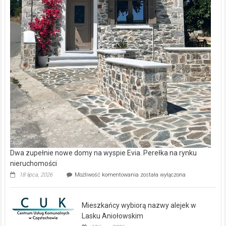
Dwa zupełnie nowe domy na wyspie Evia. Perełka na rynku
nieruchomości
Dwa
18 lipca, 2026
Możliwość komentowania
została wyłączona
zupełnie
nowe
domy
Mieszkańcy wybiorą nazwy alejek w
na
wyspie
Lasku Aniołowskim
Evia.