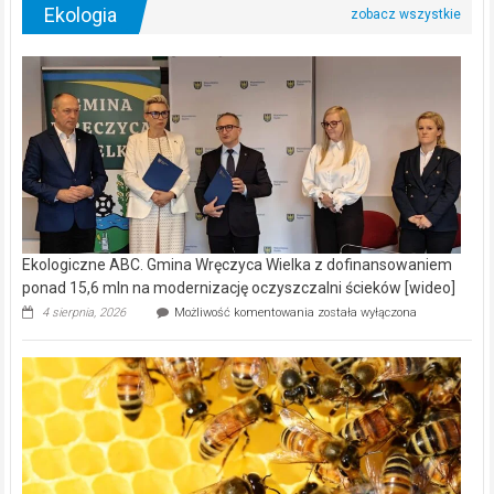
Ekologia
Ekologiczne ABC. Gmina Wręczyca Wielka z dofinansowaniem
ponad 15,6 mln na modernizację oczyszczalni ścieków [wideo]
Ekologiczne
4 sierpnia, 2026
Możliwość komentowania
została wyłączona
ABC.
Gmina
Wręczyca
Wielka
z
dofinansowaniem
ponad
15,6
mln
na