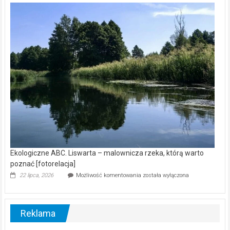
kamerą
wśród
nietoperzy
[wideo]
Ekologiczne ABC. Liswarta – malownicza rzeka, którą warto
poznać [fotorelacja]
Ekologiczne
22 lipca, 2026
Możliwość komentowania
została wyłączona
ABC.
Liswarta
–
malownicza
Reklama
rzeka,
którą