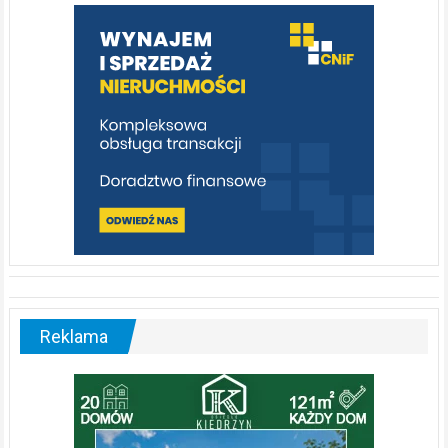
warto
poznać
[fotorelacja]
Reklama