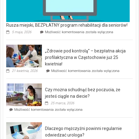
Rusza miejski, BEZPŁATNY program rehabilitacji dla seniorów!
Rusza
5 maja, 2026
Możliwość komentowania
została wyłączona
miejski,
BEZPŁATNY
program
„Zdrowie pod kontrolą” – bezpłatna akcja
rehabilitacji
dla
profilaktyczna w Częstochowie już 25
seniorów!
kwietnia!
„Zdrowie
21 kwietnia, 2026
Możliwość komentowania
została wyłączona
pod
kontrolą”
–
Czy można schudnąć bez poczucia, że
bezpłatna
akcja
jesteś ciągle na diecie?
profilaktyczna
25 marca, 2026
w
Czy
Możliwość komentowania
została wyłączona
Częstochowie
można
już
schudnąć
25
bez
kwietnia!
Dlaczego mężczyźni powinni regularnie
poczucia,
że
odwiedzać urologa?