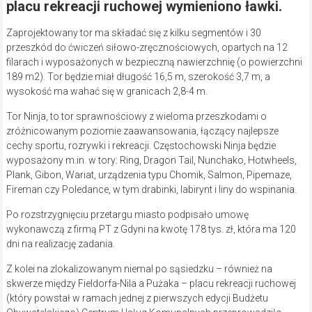
placu rekreacji ruchowej wymieniono ławki.
Zaprojektowany tor ma składać się z kilku segmentów i 30
przeszkód do ćwiczeń siłowo-zręcznościowych, opartych na 12
filarach i wyposażonych w bezpieczną nawierzchnię (o powierzchni
189 m2). Tor będzie miał długość 16,5 m, szerokość 3,7 m, a
wysokość ma wahać się w granicach 2,8-4 m.
Tor Ninja, to tor sprawnościowy z wieloma przeszkodami o
zróżnicowanym poziomie zaawansowania, łączący najlepsze
cechy sportu, rozrywki i rekreacji. Częstochowski Ninja będzie
wyposażony m.in. w tory: Ring, Dragon Tail, Nunchako, Hotwheels,
Plank, Gibon, Wariat, urządzenia typu Chomik, Salmon, Pipemaze,
Fireman czy Poledance, w tym drabinki, labirynt i liny do wspinania.
Po rozstrzygnięciu przetargu miasto podpisało umowę
wykonawczą z firmą PT z Gdyni na kwotę 178 tys. zł, która ma 120
dni na realizację zadania.
Z kolei na zlokalizowanym niemal po sąsiedzku – również na
skwerze między Fieldorfa-Nila a Pużaka – placu rekreacji ruchowej
(który powstał w ramach jednej z pierwszych edycji Budżetu