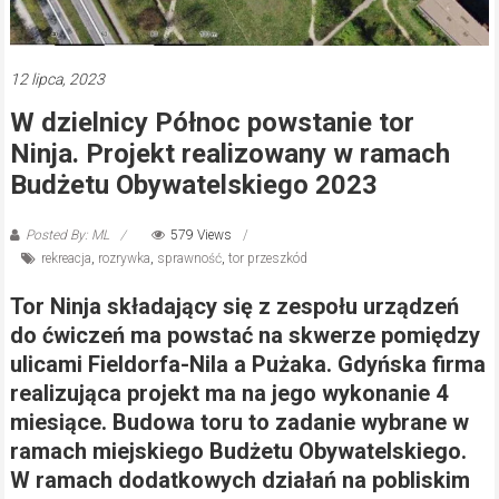
12 lipca, 2023
W dzielnicy Północ powstanie tor
Ninja. Projekt realizowany w ramach
Budżetu Obywatelskiego 2023
Posted By: ML
579 Views
rekreacja
,
rozrywka
,
sprawność
,
tor przeszkód
Tor Ninja składający się z zespołu urządzeń
do ćwiczeń ma powstać na skwerze pomiędzy
ulicami Fieldorfa-Nila a Pużaka. Gdyńska firma
realizująca projekt ma na jego wykonanie 4
miesiące. Budowa toru to zadanie wybrane w
ramach miejskiego Budżetu Obywatelskiego.
W ramach dodatkowych działań na pobliskim