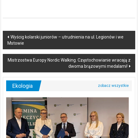
Post
Wyścig kolarski juniorów – utrudnienia na ul. Legionów i we
Mstowie
navigation
Mistrzostwa Europy Nordic Walking. Częstochowianie wracają z
dwoma brązowymi medalami!
Ekologia