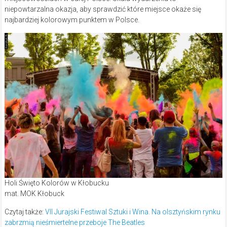
niepowtarzalna okazja, aby sprawdzić które miejsce okaże się
najbardziej kolorowym punktem w Polsce.
Holi Święto Kolorów w Kłobucku
mat. MOK Kłobuck
Czytaj także:
VII Jurajski Festiwal Sztuki i Wina. Na olsztyńskim rynku
zabrzmią nieśmiertelne przeboje The Beatles