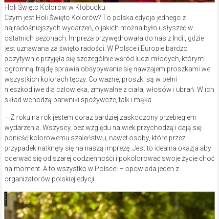
Holi Święto Kolorów w Kłobucku
Czym jest Holi Święto Kolorów? To polska edycja jednego z
najradośniejszych wydarzeń, o jakich można było usłyszeć w
ostatnich sezonach. Impreza przywędrowała do nas z Indii, gdzie
jest uznawana za święto radości. W Polsce i Europie bardzo
pozytywnie przyjęła się szczególnie wśród ludzi młodych, którym
ogromną frajdę sprawia obsypywanie się nawzajem proszkami we
wszystkich kolorach tęczy. Co ważne, proszki są w pełni
nieszkodliwe dla człowieka, zmywalne z ciała, włosów i ubrań. W ich
skład wchodzą barwniki spożywcze, talk i mąka.
– Z roku na rok jestem coraz bardziej zaskoczony przebiegiem
wydarzenia. Wszyscy, bez względu na wiek przychodzą i dają się
ponieść kolorowemu szaleństwu, nawet osoby, które przez
przypadek natknęły się na naszą imprezę. Jest to idealna okazja aby
oderwać się od szarej codzienności i pokolorować swoje życie choć
na moment. A to wszystko w Polsce! – opowiada jeden z
organizatorów polskiej edycji.