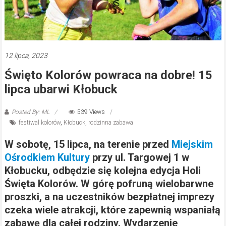
12 lipca, 2023
Święto Kolorów powraca na dobre! 15
lipca ubarwi Kłobuck
Posted By: ML
539 Views
festiwal kolorów
,
Kłobuck
,
rodzinna zabawa
W sobotę, 15 lipca, na terenie przed
Miejskim
Ośrodkiem Kultury
przy ul. Targowej 1 w
Kłobucku, odbędzie się kolejna edycja Holi
Święta Kolorów. W górę pofruną wielobarwne
proszki, a na uczestników bezpłatnej imprezy
czeka wiele atrakcji, które zapewnią wspaniałą
zabawę dla całej rodziny. Wydarzenie