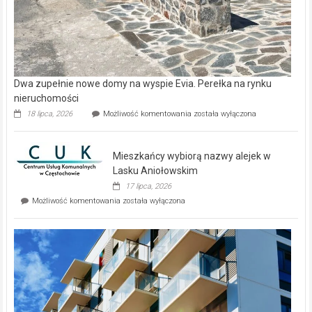
Dwa zupełnie nowe domy na wyspie Evia. Perełka na rynku
nieruchomości
Dwa
18 lipca, 2026
Możliwość komentowania
została wyłączona
zupełnie
nowe
domy
Mieszkańcy wybiorą nazwy alejek w
na
wyspie
Lasku Aniołowskim
Evia.
17 lipca, 2026
Perełka
Mieszkańcy
Możliwość komentowania
została wyłączona
na
wybiorą
rynku
nazwy
nieruchomości
alejek
w
Lasku
Aniołowskim