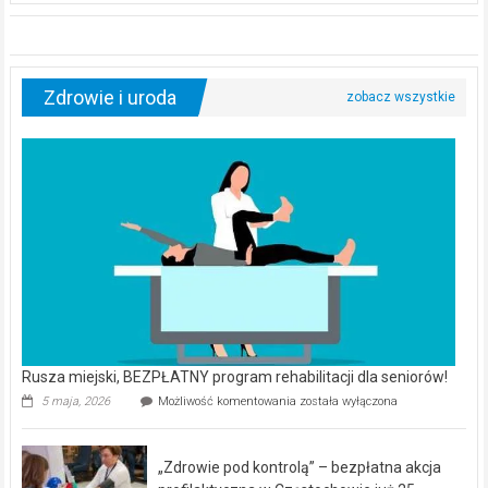
Zdrowie i uroda
Rusza miejski, BEZPŁATNY program rehabilitacji dla seniorów!
Rusza
5 maja, 2026
Możliwość komentowania
została wyłączona
miejski,
BEZPŁATNY
program
„Zdrowie pod kontrolą” – bezpłatna akcja
rehabilitacji
dla