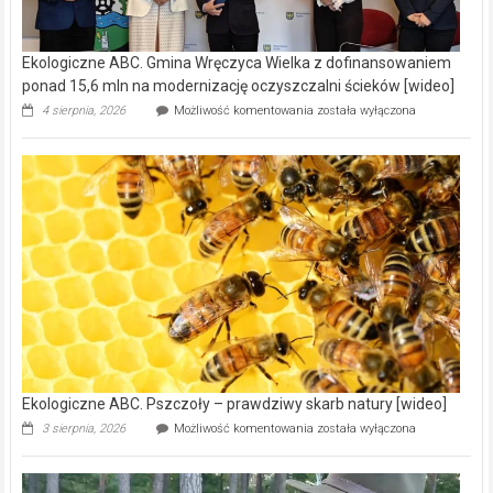
Ekologiczne ABC. Gmina Wręczyca Wielka z dofinansowaniem
ponad 15,6 mln na modernizację oczyszczalni ścieków [wideo]
Ekologiczne
4 sierpnia, 2026
Możliwość komentowania
została wyłączona
ABC.
Gmina
Wręczyca
Wielka
z
dofinansowaniem
ponad
15,6
mln
na
modernizację
oczyszczalni
ścieków
[wideo]
Ekologiczne ABC. Pszczoły – prawdziwy skarb natury [wideo]
Ekologiczne
3 sierpnia, 2026
Możliwość komentowania
została wyłączona
ABC.
Pszczoły
–