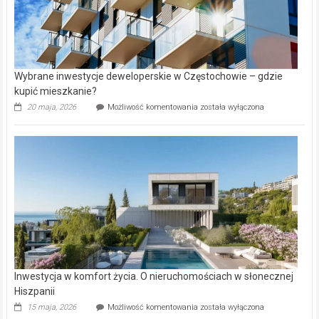
Wybrane inwestycje deweloperskie w Częstochowie – gdzie
kupić mieszkanie?
Wybrane
20 maja, 2026
Możliwość komentowania
została wyłączona
inwestycje
deweloperskie
w Częstochowie
–
gdzie
kupić
mieszkanie?
Inwestycja w komfort życia. O nieruchomościach w słonecznej
Hiszpanii
Inwestycja
15 maja, 2026
Możliwość komentowania
została wyłączona
w komfort