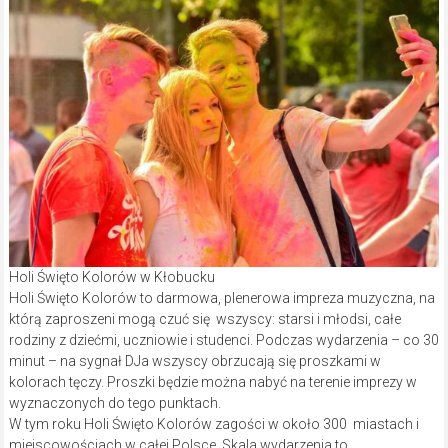
Holi Święto Kolorów w Kłobucku
Holi Święto Kolorów to darmowa, plenerowa impreza muzyczna, na
którą zaproszeni mogą czuć się wszyscy: starsi i młodsi, całe
rodziny z dziećmi, uczniowie i studenci. Podczas wydarzenia – co 30
minut – na sygnał DJa wszyscy obrzucają się proszkami w
kolorach tęczy. Proszki będzie można nabyć na terenie imprezy w
wyznaczonych do tego punktach.
W tym roku Holi Święto Kolorów zagości w około 300 miastach i
miejscowościach w całej Polsce. Skala wydarzenia to