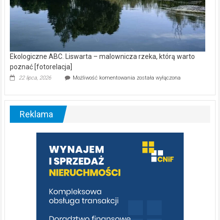
Ekologiczne ABC. Liswarta – malownicza rzeka, którą warto
poznać [fotorelacja]
Ekologiczne
22 lipca, 2026
Możliwość komentowania
została wyłączona
ABC.
Liswarta
–
malownicza
Reklama
rzeka,
którą
warto
poznać
[fotorelacja]