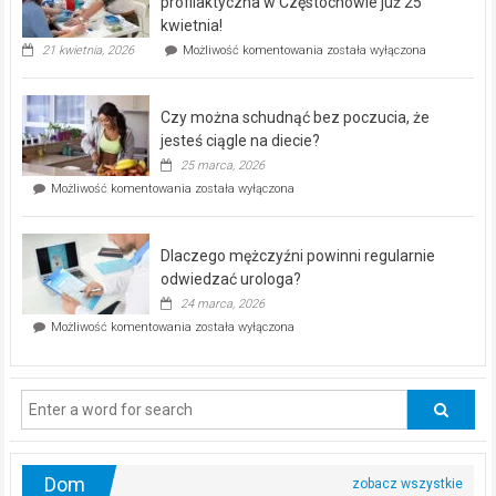
profilaktyczna w Częstochowie już 25
seniorów!
kwietnia!
„Zdrowie
21 kwietnia, 2026
Możliwość komentowania
została wyłączona
pod
kontrolą”
–
Czy można schudnąć bez poczucia, że
bezpłatna
akcja
jesteś ciągle na diecie?
profilaktyczna
25 marca, 2026
w
Czy
Możliwość komentowania
została wyłączona
Częstochowie
można
już
schudnąć
25
bez
kwietnia!
Dlaczego mężczyźni powinni regularnie
poczucia,
że
odwiedzać urologa?
jesteś
24 marca, 2026
ciągle
Dlaczego
Możliwość komentowania
została wyłączona
na
mężczyźni
diecie?
powinni
regularnie
odwiedzać
urologa?
Dom