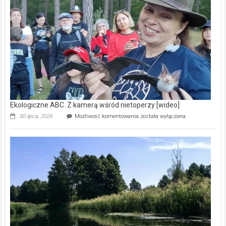
prawdziwy
skarb
natury
[wideo]
Ekologiczne ABC. Z kamerą wśród nietoperzy [wideo]
Ekologiczne
30 lipca, 2026
Możliwość komentowania
została wyłączona
ABC.
Z
kamerą
wśród
nietoperzy
[wideo]