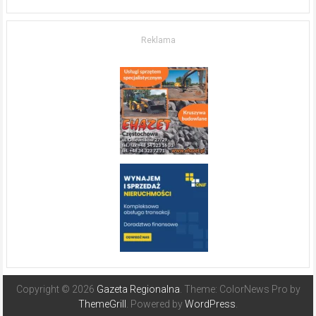
życia.
O nieruchomościach
w słonecznej
Reklama
Hiszpanii
Copyright © 2026
Gazeta Regionalna
. Theme: ColorNews Pro by
ThemeGrill
. Powered by
WordPress
.