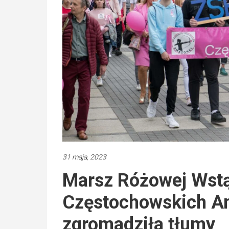
31 maja, 2023
Marsz Różowej Wstą
Częstochowskich A
zgromadziła tłumy