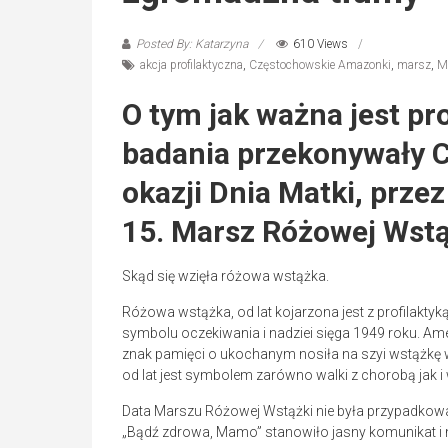
Posted By: Katarzyna
610 Views
akcja profilaktyczna
,
Częstochowskie Amazonki
,
marsz
,
M
O tym jak ważna jest pro
badania przekonywały 
okazji Dnia Matki, prze
15. Marsz Różowej Wstą
Skąd się wzięła różowa wstążka.
Różowa wstążka, od lat kojarzona jest z profilakty
symbolu oczekiwania i nadziei sięga 1949 roku. A
znak pamięci o ukochanym nosiła na szyi wstążkę w
od lat jest symbolem zarówno walki z chorobą jak i
Data Marszu Różowej Wstążki nie była przypadkowa,
„Bądź zdrowa, Mamo” stanowiło jasny komunikat i n