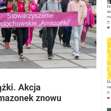
Ek
do
mo
Ek
żki. Akcja
na
mazonek znowu