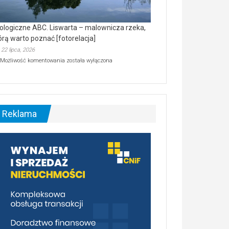
ologiczne ABC. Liswarta – malownicza rzeka,
órą warto poznać [fotorelacja]
22 lipca, 2026
Ekologiczne
Możliwość komentowania
została wyłączona
ABC.
Liswarta
–
malownicza
rzeka,
którą
Reklama
warto
poznać
[fotorelacja]