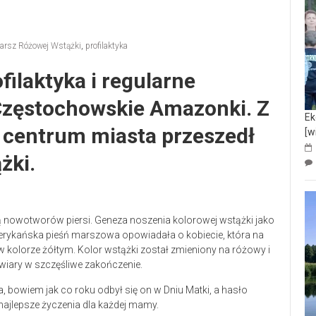
arsz Różowej Wstążki
,
profilaktyka
filaktyka i regularne
Częstochowskie Amazonki. Z
Ek
z centrum miasta przeszedł
[w
żki.
ką nowotworów piersi. Geneza noszenia kolorowej wstążki jako
merykańska pieśń marszowa opowiadała o kobiecie, która na
 kolorze żółtym. Kolor wstążki został zmieniony na różowy i
 wiary w szczęśliwe zakończenie.
 bowiem jak co roku odbył się on w Dniu Matki, a hasło
ajlepsze życzenia dla każdej mamy.