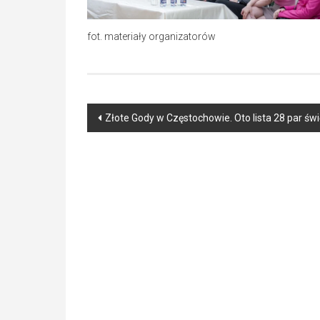
fot. materiały organizatorów
Post
Złote Gody w Częstochowie. Oto lista 28 par św
navigation