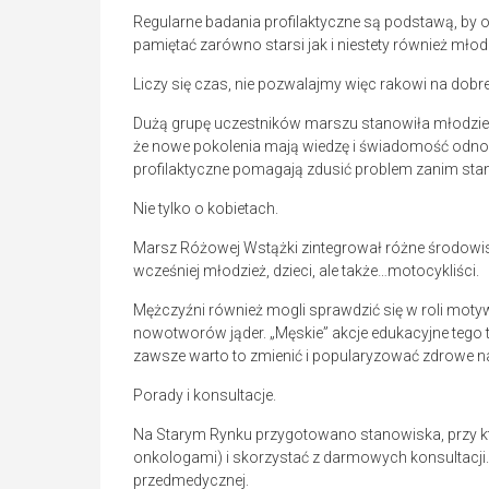
Regularne badania profilaktyczne są podstawą, by 
pamiętać zarówno starsi jak i niestety również młodz
Liczy się czas, nie pozwalajmy więc rakowi na dobr
Dużą grupę uczestników marszu stanowiła młodzież,
że nowe pokolenia mają wiedzę i świadomość odnośn
profilaktyczne pomagają zdusić problem zanim stan
Nie tylko o kobietach.
Marsz Różowej Wstążki zintegrował różne środowisk
wcześniej młodzież, dzieci, ale także…motocykliści.
Mężczyźni również mogli sprawdzić się w roli moty
nowotworów jąder. „Męskie” akcje edukacyjne tego typ
zawsze warto to zmienić i popularyzować zdrowe na
Porady i konsultacje.
Na Starym Rynku przygotowano stanowiska, przy kt
onkologami) i skorzystać z darmowych konsultacji
przedmedycznej.