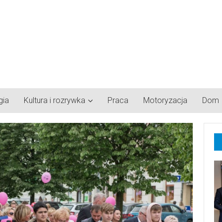
gia
Kultura i rozrywka
Praca
Motoryzacja
Dom