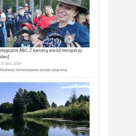
prawdziwy
skarb
natury
[wideo]
ologiczne ABC. Z kamerą wśród nietoperzy
ideo]
30 lipca, 2026
Ekologiczne
Możliwość komentowania
została wyłączona
ABC.
Z
kamerą
wśród
nietoperzy
[wideo]