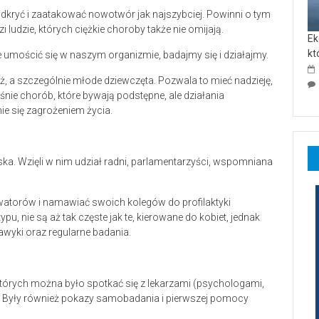
odkryć i zaatakować nowotwór jak najszybciej. Powinni o tym
i ludzie, których ciężkie choroby także nie omijają.
Ek
kt
e umościć się w naszym organizmie, badajmy się i działajmy.
 a szczególnie młode dziewczęta. Pozwala to mieć nadzieję,
ie chorób, które bywają podstępne, ale działania
ie się zagrożeniem życia.
a. Wzięli w nim udział radni, parlamentarzyści, wspomniana
watorów i namawiać swoich kolegów do profilaktyki
u, nie są aż tak częste jak te, kierowane do kobiet, jednak
wyki oraz regularne badania.
órych można było spotkać się z lekarzami (psychologami,
. Były również pokazy samobadania i pierwszej pomocy