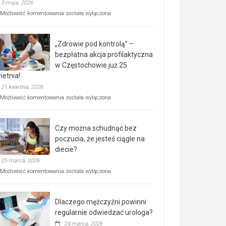
5 maja, 2026
Rusza
Możliwość komentowania
została wyłączona
miejski,
BEZPŁATNY
program
„Zdrowie pod kontrolą” –
rehabilitacji
dla
bezpłatna akcja profilaktyczna
seniorów!
w Częstochowie już 25
ietnia!
21 kwietnia, 2026
„Zdrowie
Możliwość komentowania
została wyłączona
pod
kontrolą”
–
Czy można schudnąć bez
bezpłatna
akcja
poczucia, że jesteś ciągle na
profilaktyczna
diecie?
w
25 marca, 2026
Częstochowie
już
Czy
Możliwość komentowania
została wyłączona
25
można
kwietnia!
schudnąć
bez
Dlaczego mężczyźni powinni
poczucia,
że
regularnie odwiedzać urologa?
jesteś
24 marca, 2026