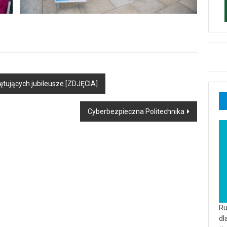
iętujących jubileusze [ZDJĘCIA]
Cyberbezpieczna Politechnika
Ru
dl