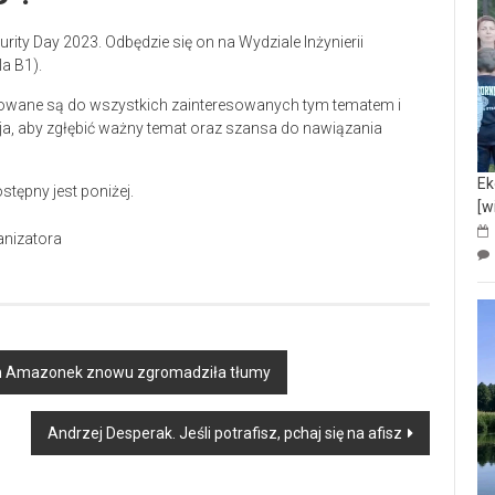
ty Day 2023. Odbędzie się on na Wydziale Inżynierii
la B1).
sowane są do wszystkich zainteresowanych tym tematem i
zja, aby zgłębić ważny temat oraz szansa do nawiązania
Ek
tępny jest poniżej.
[w
anizatora
ch Amazonek znowu zgromadziła tłumy
Andrzej Desperak. Jeśli potrafisz, pchaj się na afisz