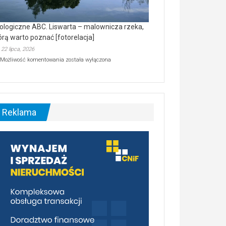
ologiczne ABC. Liswarta – malownicza rzeka,
órą warto poznać [fotorelacja]
22 lipca, 2026
Ekologiczne
Możliwość komentowania
została wyłączona
ABC.
Liswarta
–
malownicza
rzeka,
którą
Reklama
warto
poznać
[fotorelacja]