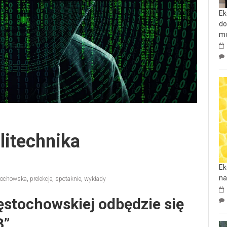
Ek
do
mo
litechnika
Ek
na
stochowska
,
prelekcje
,
spotaknie
,
wykłady
ęstochowskiej odbędzie się
”.