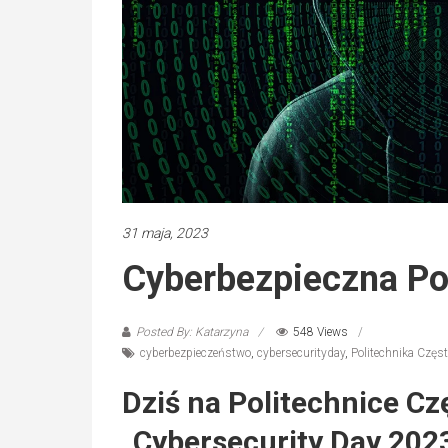
31 maja, 2023
Cyberbezpieczna Po
Posted By: Katarzyna
548 Views
cyberbezpieczeństwo
,
cybersecurityday
,
Politechnika Czę
Dziś na Politechnice Cz
„Cybersecurity Day 2023