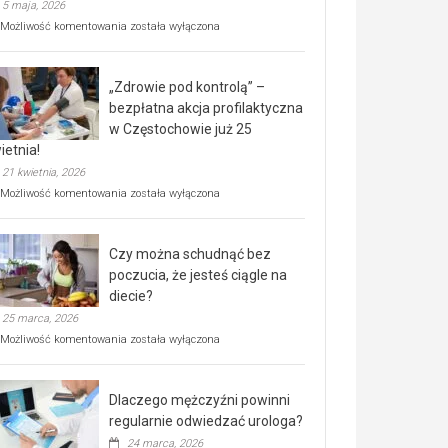
5 maja, 2026
Rusza
Możliwość komentowania
została wyłączona
miejski,
BEZPŁATNY
program
„Zdrowie pod kontrolą” –
rehabilitacji
dla
bezpłatna akcja profilaktyczna
seniorów!
w Częstochowie już 25
ietnia!
21 kwietnia, 2026
„Zdrowie
Możliwość komentowania
została wyłączona
pod
kontrolą”
–
Czy można schudnąć bez
bezpłatna
akcja
poczucia, że jesteś ciągle na
profilaktyczna
diecie?
w
25 marca, 2026
Częstochowie
już
Czy
Możliwość komentowania
została wyłączona
25
można
kwietnia!
schudnąć
bez
Dlaczego mężczyźni powinni
poczucia,
że
regularnie odwiedzać urologa?
jesteś
24 marca, 2026