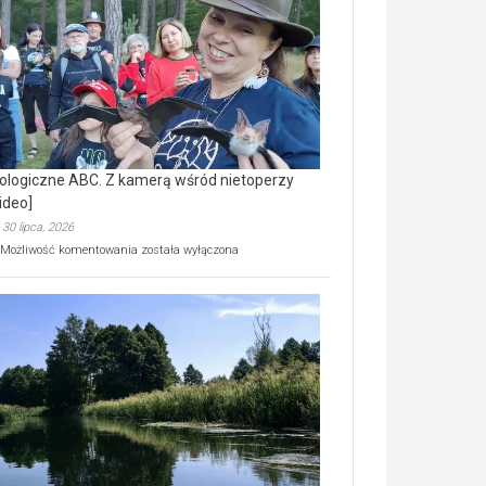
prawdziwy
skarb
natury
[wideo]
ologiczne ABC. Z kamerą wśród nietoperzy
ideo]
30 lipca, 2026
Ekologiczne
Możliwość komentowania
została wyłączona
ABC.
Z
kamerą
wśród
nietoperzy
[wideo]