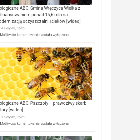
ologiczne ABC. Gmina Wręczyca Wielka z
finansowaniem ponad 15,6 mln na
dernizację oczyszczalni ścieków [wideo]
4 sierpnia, 2026
Ekologiczne
Możliwość komentowania
została wyłączona
ABC.
Gmina
Wręczyca
Wielka
z
dofinansowaniem
ponad
15,6
mln
na
modernizację
oczyszczalni
ścieków
ologiczne ABC. Pszczoły – prawdziwy skarb
[wideo]
tury [wideo]
3 sierpnia, 2026
Ekologiczne
Możliwość komentowania
została wyłączona
ABC.
Pszczoły
–