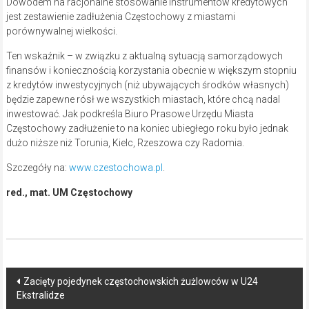
Dowodem na racjonalne stosowanie instrumentów kredytowych
jest zestawienie zadłużenia Częstochowy z miastami
porównywalnej wielkości.
Ten wskaźnik – w związku z aktualną sytuacją samorządowych
finansów i koniecznością korzystania obecnie w większym stopniu
z kredytów inwestycyjnych (niż ubywających środków własnych)
będzie zapewne rósł we wszystkich miastach, które chcą nadal
inwestować. Jak podkreśla Biuro Prasowe Urzędu Miasta
Częstochowy zadłużenie to na koniec ubiegłego roku było jednak
dużo niższe niż Torunia, Kielc, Rzeszowa czy Radomia.
Szczegóły na:
www.czestochowa.pl
.
red., mat. UM Częstochowy
Post
Zacięty pojedynek częstochowskich żużlowców w U24
Ekstralidze
navigation