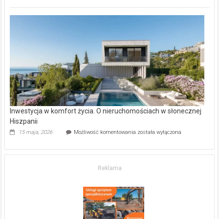
inwestycje
deweloperskie
w Częstochowie
–
gdzie
kupić
mieszkanie?
Inwestycja w komfort życia. O nieruchomościach w słonecznej
Hiszpanii
Inwestycja
15 maja, 2026
Możliwość komentowania
została wyłączona
w komfort
życia.
O nieruchomościach
w słonecznej
Reklama
Hiszpanii