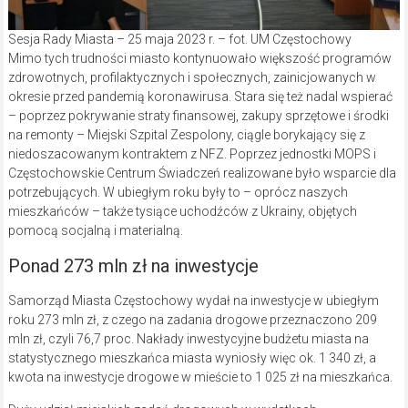
Sesja Rady Miasta – 25 maja 2023 r. – fot. UM Częstochowy
Mimo tych trudności miasto kontynuowało większość programów
zdrowotnych, profilaktycznych i społecznych, zainicjowanych w
okresie przed pandemią koronawirusa. Stara się też nadal wspierać
– poprzez pokrywanie straty finansowej, zakupy sprzętowe i środki
na remonty – Miejski Szpital Zespolony, ciągle borykający się z
niedoszacowanym kontraktem z NFZ. Poprzez jednostki MOPS i
Częstochowskie Centrum Świadczeń realizowane było wsparcie dla
potrzebujących. W ubiegłym roku były to – oprócz naszych
mieszkańców – także tysiące uchodźców z Ukrainy, objętych
pomocą socjalną i materialną.
Ponad 273 mln zł na inwestycje
Samorząd Miasta Częstochowy wydał na inwestycje w ubiegłym
roku 273 mln zł, z czego na zadania drogowe przeznaczono 209
mln zł, czyli 76,7 proc. Nakłady inwestycyjne budżetu miasta na
statystycznego mieszkańca miasta wyniosły więc ok. 1 340 zł, a
kwota na inwestycje drogowe w mieście to 1 025 zł na mieszkańca.