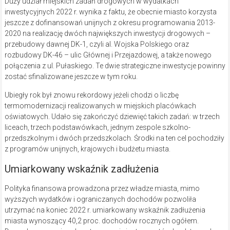
Duży udział miejskich zadań drogowych w wydatkach
inwestycyjnych 2022 r. wynika z faktu, że obecnie miasto korzysta
jeszcze z dofinansowań unijnych z okresu programowania 2013-
2020 na realizację dwóch największych inwestycji drogowych –
przebudowy dawnej DK-1, czyli al. Wojska Polskiego oraz
rozbudowy DK-46 – ulic Głównej i Przejazdowej, a także nowego
połączenia z ul. Pułaskiego. Te dwie strategiczne inwestycje powinny
zostać sfinalizowane jeszcze w tym roku.
Ubiegły rok był znowu rekordowy jeżeli chodzi o liczbę
termomodernizacji realizowanych w miejskich placówkach
oświatowych. Udało się zakończyć dziewięć takich zadań: w trzech
liceach, trzech podstawówkach, jednym zespole szkolno-
przedszkolnym i dwóch przedszkolach. Środki na ten cel pochodziły
z programów unijnych, krajowych i budżetu miasta.
Umiarkowany wskaźnik zadłużenia
Polityka finansowa prowadzona przez władze miasta, mimo
wyższych wydatków i ograniczanych dochodów pozwoliła
utrzymać na koniec 2022 r. umiarkowany wskaźnik zadłużenia
miasta wynoszący 40,2 proc. dochodów rocznych ogółem.