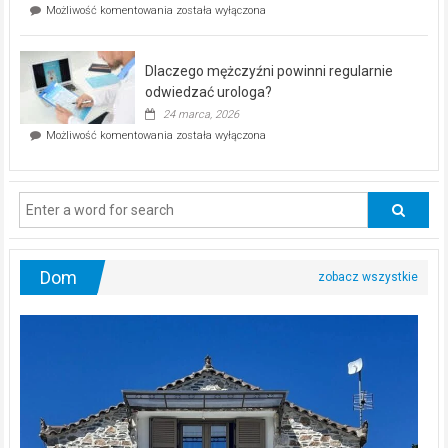
Czy
Możliwość komentowania
została wyłączona
Częstochowie
można
już
schudnąć
25
bez
kwietnia!
Dlaczego mężczyźni powinni regularnie
poczucia,
że
odwiedzać urologa?
jesteś
24 marca, 2026
ciągle
Dlaczego
Możliwość komentowania
została wyłączona
na
mężczyźni
diecie?
powinni
regularnie
odwiedzać
urologa?
Dom