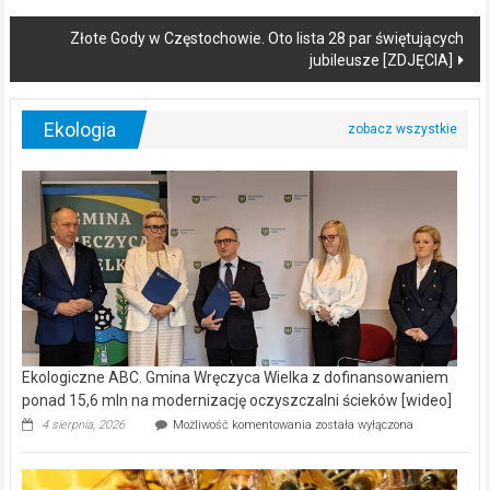
Złote Gody w Częstochowie. Oto lista 28 par świętujących
jubileusze [ZDJĘCIA]
Ekologia
Ekologiczne ABC. Gmina Wręczyca Wielka z dofinansowaniem
ponad 15,6 mln na modernizację oczyszczalni ścieków [wideo]
Ekologiczne
4 sierpnia, 2026
Możliwość komentowania
została wyłączona
ABC.
Gmina
Wręczyca