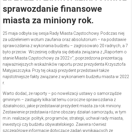
sprawozdanie finansowe
miasta za miniony rok.
25 maja odbyła się sesja Rady Miasta Częstochowy. Podczas niej
za udzieleniem wotum zaufania oraz absolutorium – na podstawie
sprawozdania z wykonania budżetu – zagłosowało 20 radnych, a 7
było przeciw. Wcześniej odbyła się debata związana z „Raportem o
stanie Miasta Częstochowy za 2022 r.”, poprzedzona prezentacją
najważniejszych wskaźników raportu przez prezydenta Krzysztofa
Matyjaszczyka. Przy tej okazji prezydent przedstawił także
najistotniejsze fakty związane z wykonaniem budżetu miasta w 2022
r.
Warto dodać, że raporty – po nowelizacji ustawy o samorządzie
gminnym – zastąpiły kilka lat temu coroczne sprawozdania z
działalności, jakie przedstawiał prezydent miasta za rok miniony.
Zestawienie przedstawia różne obszary działań samorządu, w tym
m.in. realizacje polityk, programów, strategii, uchwał rady miasta,
inwestycji czy budżetu obywatelskiego. Zawiera również
szczegółowe informacje dotyczące zadań wynikających ze