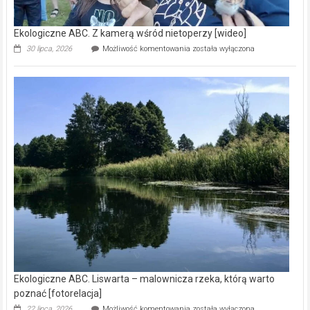
Ekologiczne ABC. Z kamerą wśród nietoperzy [wideo]
Ekologiczne
30 lipca, 2026
Możliwość komentowania
została wyłączona
ABC.
Z
kamerą
wśród
nietoperzy
[wideo]
Ekologiczne ABC. Liswarta – malownicza rzeka, którą warto
poznać [fotorelacja]
Ekologiczne
22 lipca, 2026
Możliwość komentowania
została wyłączona