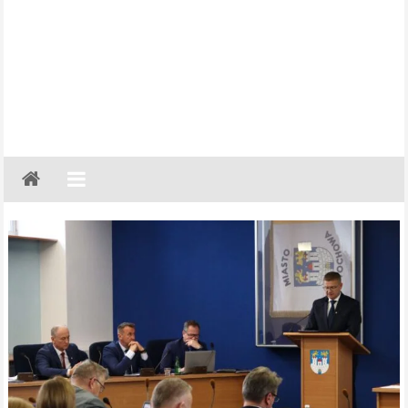
Gazeta
Regionalna
Częstochowa,
Kłobuck,
Lubliniec,
Myszków