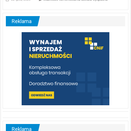
ABC.
Liswarta
–
malownicza
Reklama
rzeka,
którą
warto
poznać
[fotorelacja]
Reklama