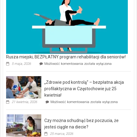
Rusza miejski, BEZPŁATNY program rehabilitacji dla seniorów!
Rusza
5 maja, 2026
Możliwość komentowania
została wyłączona
miejski,
BEZPŁATNY
program
„Zdrowie pod kontrolą” – bezpłatna akcja
rehabilitacji
dla
profilaktyczna w Częstochowie już 25
seniorów!
kwietnia!
„Zdrowie
21 kwietnia, 2026
Możliwość komentowania
została wyłączona
pod
kontrolą”
–
Czy można schudnąć bez poczucia, że
bezpłatna
akcja
jesteś ciągle na diecie?
profilaktyczna
25 marca, 2026
w