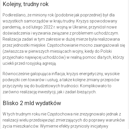
Kolejny, trudny rok
Podkreślano, że miniony rok (podobnie jak poprzednie) był dla
wszystkich samorządów w kraju trudny. Kryzys spowodowany
pandemią, a od lutego 2022 r. wojną w Ukrainie, przyniósł nowe
doświadczenia i wyzwania związane z problemem uchodźczym.
Realizacja zadań w tym zakresie w dużej mierze była realizowana
przez jednostki miejskie. Częstochowianie mocno zaangażowali się
(zwłaszcza w pierwszych miesiącach wojny, kiedy do Polski
przyjechało najwięcej uchodźców) w realną pomoc dla tych, którzy
uciekli przed rosyjską agresją.
Równocześnie galopująca inflacja, kryzys energetyczny, wysokie
podwyżki cen towarów i usług, a także kolejne zmiany przepisów
przyczyniły się do budżetowych trudności. Komplikowało to
zarówno realizację inwestycji, jak i zadań bieżących.
Blisko 2 mld wydatków
W tych trudnym roku nie Częstochowa nie zrezygnowało jednak z
realizacji wielu przedsięwzięć zmierzających do poprawy warunków
życia mieszkańców. Wymierne efekty przyniosły inicjatywy