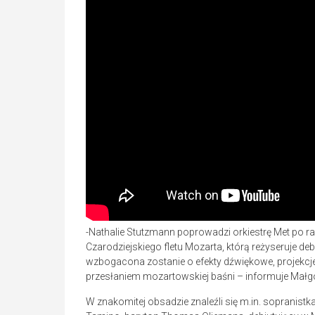
-Nathalie Stutzmann poprowadzi orkiestrę Met po raz
Czarodziejskiego fletu Mozarta, którą reżyseruje d
wzbogacona zostanie o efekty dźwiękowe, projekcje 
przesłaniem mozartowskiej baśni – informuje Małg
W znakomitej obsadzie znaleźli się m.in. sopranist