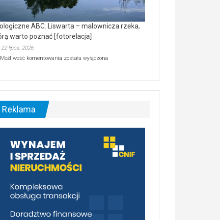
ologiczne ABC. Liswarta – malownicza rzeka,
órą warto poznać [fotorelacja]
22 lipca, 2026
Ekologiczne
Możliwość komentowania
została wyłączona
ABC.
Liswarta
–
malownicza
rzeka,
którą
Reklama
warto
poznać
[fotorelacja]