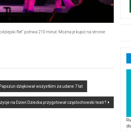
odziejski flet” potrwa 210 minut. Można je kupić na stronie
k Papszun dziękował wszystkim za udane 7 lat
pozycje na Dzień Dziecka przygotował częstochowski teatr?
Ru
dl