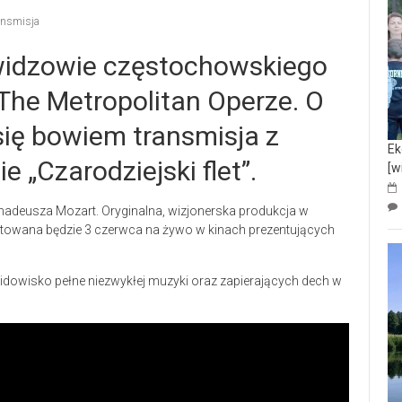
ansmisja
 widzowie częstochowskiego
 The Metropolitan Operze. O
się bowiem transmisja z
Ek
 „Czarodziejski flet”.
[w
madeusza Mozart. Oryginalna, wizjonerska produkcja w
entowana będzie 3 czerwca na żywo w kinach prezentujących
dowisko pełne niezwykłej muzyki oraz zapierających dech w