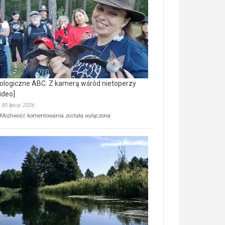
prawdziwy
skarb
natury
[wideo]
ologiczne ABC. Z kamerą wśród nietoperzy
ideo]
30 lipca, 2026
Ekologiczne
Możliwość komentowania
została wyłączona
ABC.
Z
kamerą
wśród
nietoperzy
[wideo]