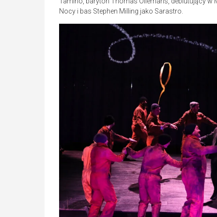
Tamino, baryton Thomas Oliemans, debiutujący w M
Nocy i bas Stephen Milling jako Sarastro.