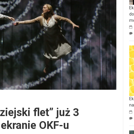
Ek
do
mo
Ek
na
iejski flet” już 3
 ekranie OKF-u