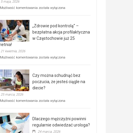
5 maja, 2026
Rusza
Możliwość komentowania
została wyłączona
miejski,
BEZPŁATNY
program
„Zdrowie pod kontrolą” –
rehabilitacji
dla
bezpłatna akcja profilaktyczna
seniorów!
w Częstochowie już 25
ietnia!
21 kwietnia, 2026
„Zdrowie
Możliwość komentowania
została wyłączona
pod
kontrolą”
–
Czy można schudnąć bez
bezpłatna
akcja
poczucia, że jesteś ciągle na
profilaktyczna
diecie?
w
25 marca, 2026
Częstochowie
już
Czy
Możliwość komentowania
została wyłączona
25
można
kwietnia!
schudnąć
bez
Dlaczego mężczyźni powinni
poczucia,
że
regularnie odwiedzać urologa?
jesteś
24 marca, 2026