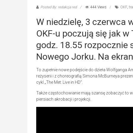
Posted By: redakcja red
444 Views
OKF
,
tr
W niedzielę, 3 czerwca
OKF-u poczują się jak w
godz. 18.55 rozpocznie 
Nowego Jorku. Na ekranie
To zupełnie nowe podejście do dzieła Wolfganga A
reżyserii i z choreografią Simona McBurneya prez
cykl „The Met: Live in HD”.
Także częstochowianie mają szansę zobaczyć to wi
piersiach akrobacji i projekcji.