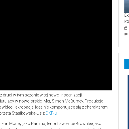
Ek
kt
 drugi w tym sezonie w tej nowej inscenizacji
ebiutujący w nowojorskiej Met, Simon McBurney. Produkcja
wideo i akrobacje, idealnie komponujące się z charakterem i
orzata Stasikowska-Lis z
OKF-u
.
ka Erin Morley jako Pamina, tenor Lawrence Brownlee jako