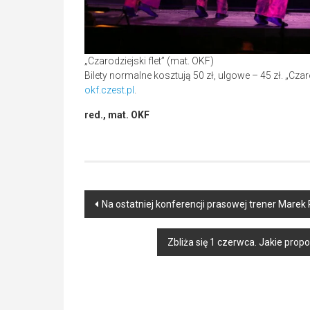
„Czarodziejski flet” (mat. OKF)
Bilety normalne kosztują 50 zł, ulgowe – 45 zł. „Czar
okf.czest.pl
.
red., mat. OKF
Post
Na ostatniej konferencji prasowej trener Mare
navigation
Zbliża się 1 czerwca. Jakie pro