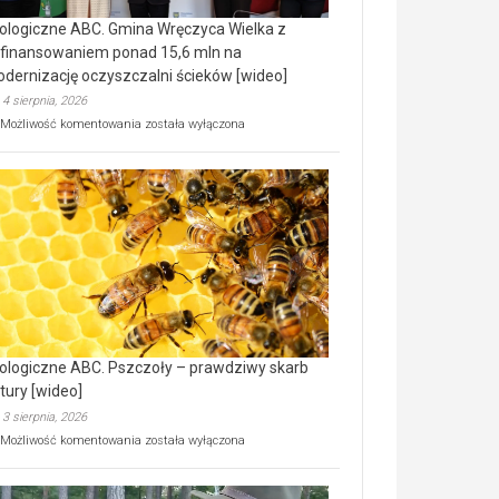
ologiczne ABC. Gmina Wręczyca Wielka z
finansowaniem ponad 15,6 mln na
dernizację oczyszczalni ścieków [wideo]
4 sierpnia, 2026
Ekologiczne
Możliwość komentowania
została wyłączona
ABC.
Gmina
Wręczyca
Wielka
z
dofinansowaniem
ponad
15,6
mln
na
modernizację
oczyszczalni
ścieków
ologiczne ABC. Pszczoły – prawdziwy skarb
[wideo]
tury [wideo]
3 sierpnia, 2026
Ekologiczne
Możliwość komentowania
została wyłączona
ABC.
Pszczoły
–