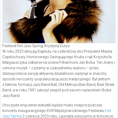
Festiwal Hot Jazz Spring, Krystyna Durys
W roku 2023 decyzją Kapituły, na czele której stoi Prezydent Miasta
Częstochowy, Honorowego Swingującego Kruka z rąk Krzysztofa
Matyjaszczyka odbierze na scenie Filharmonii Jan Boba. Ten znany i
ceniony muzyk – czytamy w uzasadnieniu wyboru – przez
dziesięciolecia swojej aktywnej działalności wpłynął w znaczny
sposób na rozwój i popularyzację jazzu tradycyjnego. Był jednym
z liderów formacji Jazz Band Ball, Old Metropolitan Band, Beal Street
Band, a w roku 1991 założył zespół pod swoim nazwiskiem Boba
Jazz Band.
Uroczyste wręczenie statuetki będzie miało miejsce podczas
koncertu inauguracyjnego XVIII Międzynarodowego Festiwalu
Hot
Jazz Spring
2 czerwca 2023 roku. Laureata usłyszymy w koncercie,