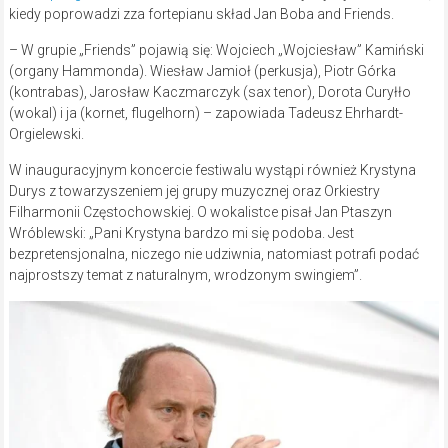
kiedy poprowadzi zza fortepianu skład Jan Boba and Friends.
– W grupie „Friends” pojawią się: Wojciech „Wojciesław” Kamiński
(organy Hammonda). Wiesław Jamioł (perkusja), Piotr Górka
(kontrabas), Jarosław Kaczmarczyk (sax tenor), Dorota Curyłło
(wokal) i ja (kornet, flugelhorn) – zapowiada Tadeusz Ehrhardt-
Orgielewski.
W inauguracyjnym koncercie festiwalu wystąpi również Krystyna
Durys z towarzyszeniem jej grupy muzycznej oraz Orkiestry
Filharmonii Częstochowskiej. O wokalistce pisał Jan Ptaszyn
Wróblewski: „Pani Krystyna bardzo mi się podoba. Jest
bezpretensjonalna, niczego nie udziwnia, natomiast potrafi podać
najprostszy temat z naturalnym, wrodzonym swingiem”.