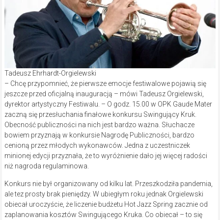
Tadeusz Ehrhardt-Orgielewski
– Chcę przypomnieć, że pierwsze emocje festiwalowe pojawią się
jeszcze przed oficjalną inauguracją – mówi Tadeusz Orgielewski,
dyrektor artystyczny Festiwalu. – O godz. 15.00 w OPK Gaude Mater
zaczną się przesłuchania finałowe konkursu Swingujący Kruk.
Obecność publiczności na nich jest bardzo ważna. Słuchacze
bowiem przyznają w konkursie Nagrodę Publiczności, bardzo
cenioną przez młodych wykonawców. Jedna z uczestniczek
minionej edycji przyznała, że to wyróżnienie dało jej więcej radości
niż nagroda regulaminowa.
Konkurs nie był organizowany od kilku lat. Przeszkodziła pandemia,
ale tez prosty brak pieniędzy. W ubiegłym roku jednak Orgielewski
obiecał uroczyście, że liczenie budżetu Hot Jazz Spring zacznie od
zaplanowania kosztów Swingującego Kruka. Co obiecał – to się