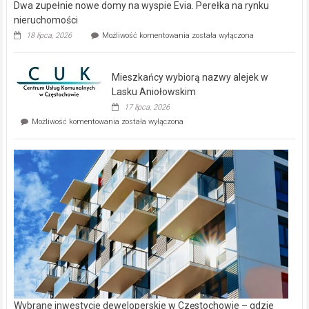
Dwa zupełnie nowe domy na wyspie Evia. Perełka na rynku
nieruchomości
Dwa
18 lipca, 2026
Możliwość komentowania
została wyłączona
zupełnie
nowe
domy
Mieszkańcy wybiorą nazwy alejek w
na
wyspie
Lasku Aniołowskim
Evia.
17 lipca, 2026
Perełka
Mieszkańcy
Możliwość komentowania
została wyłączona
na
wybiorą
rynku
nazwy
nieruchomości
alejek
w
Lasku
Aniołowskim
Wybrane inwestycje deweloperskie w Częstochowie – gdzie