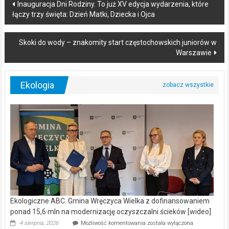
Post
Inauguracja Dni Rodziny. To już XV edycja wydarzenia, które
łączy trzy święta: Dzień Matki, Dziecka i Ojca
navigation
Skoki do wody – znakomity start częstochowskich juniorów w
Warszawie
Ekologia
Ekologiczne ABC. Gmina Wręczyca Wielka z dofinansowaniem
ponad 15,6 mln na modernizację oczyszczalni ścieków [wideo]
Ekologiczne
4 sierpnia, 2026
Możliwość komentowania
została wyłączona