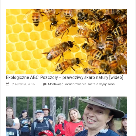
ABC.
Gmina
Wręczyca
Wielka
z
dofinansowaniem
ponad
15,6
mln
na
modernizację
oczyszczalni
ścieków
[wideo]
Ekologiczne ABC. Pszczoły – prawdziwy skarb natury [wideo]
Ekologiczne
3 sierpnia, 2026
Możliwość komentowania
została wyłączona
ABC.
Pszczoły
–
prawdziwy
skarb
natury
[wideo]