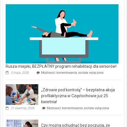
Rusza miejski, BEZPŁATNY program rehabilitacji dla seniorów!
Rusza
5 maja, 2026
Możliwość komentowania
została wyłączona
miejski,
BEZPŁATNY
program
„Zdrowie pod kontrolą” – bezpłatna akcja
rehabilitacji
dla
profilaktyczna w Częstochowie już 25
seniorów!
kwietnia!
„Zdrowie
21 kwietnia, 2026
Możliwość komentowania
została wyłączona
pod
kontrolą”
–
Czy można schudnąć bez poczucia, że
bezpłatna