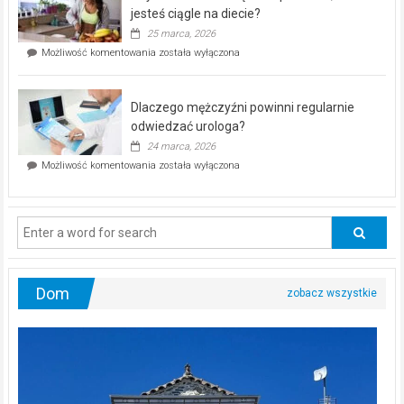
akcja
jesteś ciągle na diecie?
profilaktyczna
25 marca, 2026
w
Czy
Możliwość komentowania
została wyłączona
Częstochowie
można
już
schudnąć
25
bez
kwietnia!
Dlaczego mężczyźni powinni regularnie
poczucia,
że
odwiedzać urologa?
jesteś
24 marca, 2026
ciągle
Dlaczego
Możliwość komentowania
została wyłączona
na
mężczyźni
diecie?
powinni
regularnie
odwiedzać
urologa?
Dom