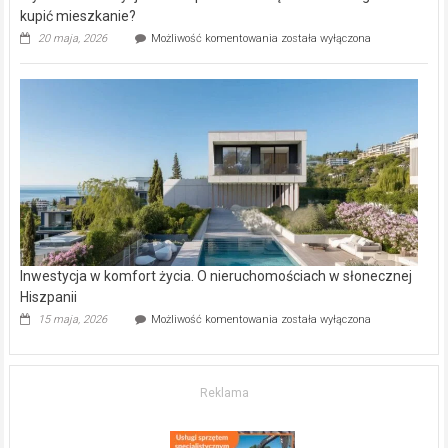
kupić mieszkanie?
Wybrane
20 maja, 2026
Możliwość komentowania
została wyłączona
inwestycje
deweloperskie
w Częstochowie
–
gdzie
kupić
mieszkanie?
Inwestycja w komfort życia. O nieruchomościach w słonecznej
Hiszpanii
Inwestycja
15 maja, 2026
Możliwość komentowania
została wyłączona
w komfort
życia.
O nieruchomościach
w słonecznej
Reklama
Hiszpanii