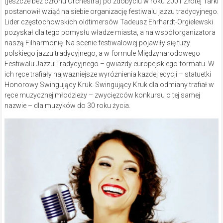
(jeszcze bez członu Orchestra) po zdobyciu w roku 2001 Złotej Tarki
postanowił wziąć na siebie organizację festiwalu jazzu tradycyjnego.
Lider częstochowskich oldtimersów Tadeusz Ehrhardt-Orgielewski
pozyskał dla tego pomysłu władze miasta, a na współorganizatora
naszą Filharmonię. Na scenie festiwalowej pojawiły się tuzy
polskiego jazzu tradycyjnego, a w formule Międzynarodowego
Festiwalu Jazzu Tradycyjnego – gwiazdy europejskiego formatu. W
ich ręce trafiały najważniejsze wyróżnienia każdej edycji – statuetki
Honorowy Swingujący Kruk. Swingujący Kruk dla odmiany trafiał w
ręce muzycznej młodzieży – zwycięzców konkursu o tej samej
nazwie – dla muzyków do 30 roku życia.