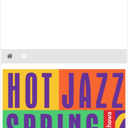
Gazeta
Regionalna
Częstochowa,
Kłobuck,
Lubliniec,
Myszków