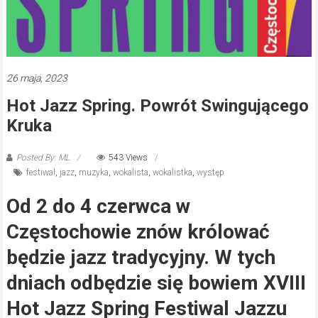
26 maja, 2023
Hot Jazz Spring. Powrót Swingującego
Kruka
Posted By: ML
543 Views
festiwal
,
jazz
,
muzyka
,
wokalista
,
wokalistka
,
występ
Od 2 do 4 czerwca w
Częstochowie znów królować
będzie jazz tradycyjny. W tych
dniach odbędzie się bowiem XVIII
Hot Jazz Spring Festiwal Jazzu