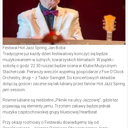
Festiwal Hot Jazz Spring, Jan Boba
Tradycyjnie już każdy dzień festiwalowy kończyć się będzie
muzykowaniem w luźnych, towarzyskich klimatach. W piątek i
sobotę o godz. 22.30 ruszać będzie scena w Klubie Muzycznym
Stacherczak. Pierwszy wieczór wypełnią gospodarze z Five O’Clock
Orchestry, drugi – z Tador Swingtet. Do koncertowych składów
dołączą goście i zacznie się tak lubiany przez fanów Hot Jazz Spring
jam session.
Równie lubiane są niedzielne „Pikniki na ulicy Jazzowej”, gdzie też
pojawiają się elementy jamu. Trzonem zabawy będzie jednak
muzyka częstochowskiej grupy bluesowej Heartbeat.
Przy okazji rozmowy o Festiwalu dowiadujemy się od