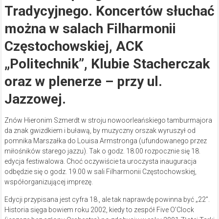
Tradycyjnego. Koncertów słuchać
można w salach Filharmonii
Częstochowskiej, ACK
„Politechnik”, Klubie Stacherczak
oraz w plenerze – przy ul.
Jazzowej.
Znów Hieronim Szmerdt w stroju nowoorleańskiego tamburmajora
da znak gwizdkiem i buławą, by muzyczny orszak wyruszył od
pomnika Marszałka do Louisa Armstronga (ufundowanego przez
miłośników starego jazzu). Tak o godz. 18.00 rozpocznie się 18.
edycja festiwalowa. Choć oczywiście ta uroczysta inauguracja
odbędzie się o godz. 19.00 w sali Filharmonii Częstochowskiej,
współorganizującej imprezę.
Edycji przypisana jest cyfra 18., ale tak naprawdę powinna być „22”.
Historia sięga bowiem roku 2002, kiedy to zespół Five O’Clock