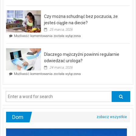
pod
kontrolą”
–
Czy można schudnąć bez poczucia, że
bezpłatna
akcja
jesteś ciągle na diecie?
profilaktyczna
25 marca, 2026
w
Czy
Możliwość komentowania
została wyłączona
Częstochowie
można
już
schudnąć
25
bez
kwietnia!
Dlaczego mężczyźni powinni regularnie
poczucia,
że
odwiedzać urologa?
jesteś
24 marca, 2026
ciągle
Dlaczego
Możliwość komentowania
została wyłączona
na
mężczyźni
diecie?
powinni
regularnie
odwiedzać
urologa?
Dom