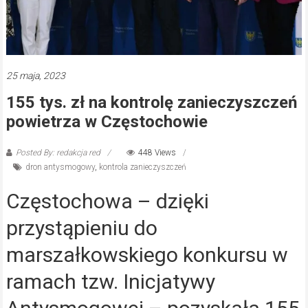
25 maja, 2023
155 tys. zł na kontrolę zanieczyszczeń
powietrza w Częstochowie
Posted By: redakcja red
448 Views
dron antysmogowy
,
kontrola zanieczyszczeń
Częstochowa – dzięki
przystąpieniu do
marszałkowskiego konkursu w
ramach tzw. Inicjatywy