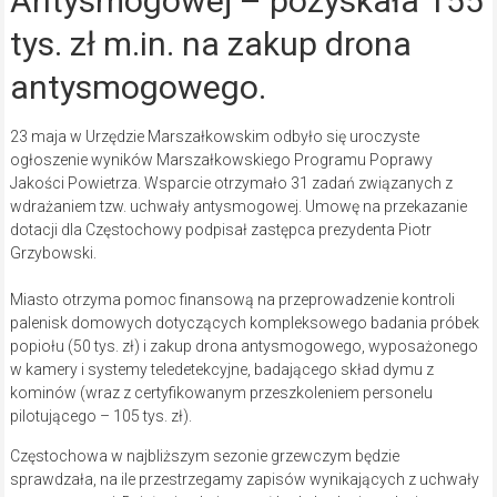
Antysmogowej – pozyskała 155
tys. zł m.in. na zakup drona
antysmogowego.
23 maja w Urzędzie Marszałkowskim odbyło się uroczyste
ogłoszenie wyników Marszałkowskiego Programu Poprawy
Jakości Powietrza. Wsparcie otrzymało 31 zadań związanych z
wdrażaniem tzw. uchwały antysmogowej. Umowę na przekazanie
dotacji dla Częstochowy podpisał zastępca prezydenta Piotr
Grzybowski.
Miasto otrzyma pomoc finansową na przeprowadzenie kontroli
palenisk domowych dotyczących kompleksowego badania próbek
popiołu (50 tys. zł) i zakup drona antysmogowego, wyposażonego
w kamery i systemy teledetekcyjne, badającego skład dymu z
kominów (wraz z certyfikowanym przeszkoleniem personelu
pilotującego – 105 tys. zł).
Częstochowa w najbliższym sezonie grzewczym będzie
sprawdzała, na ile przestrzegamy zapisów wynikających z uchwały