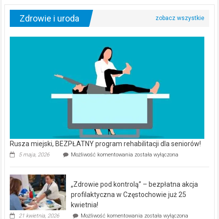
Zdrowie i uroda
Rusza miejski, BEZPŁATNY program rehabilitacji dla seniorów!
Rusza
5 maja, 2026
Możliwość komentowania
została wyłączona
miejski,
BEZPŁATNY
program
„Zdrowie pod kontrolą” – bezpłatna akcja
rehabilitacji
dla
profilaktyczna w Częstochowie już 25
seniorów!
kwietnia!
„Zdrowie
21 kwietnia, 2026
Możliwość komentowania
została wyłączona