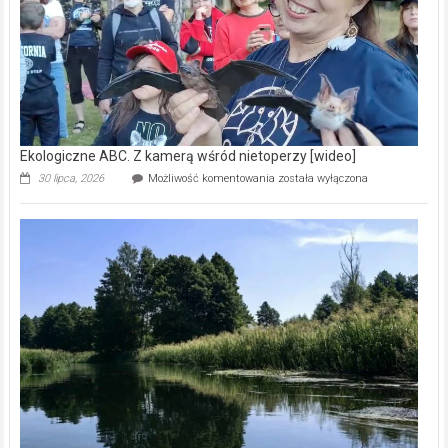
[wideo]
Ekologiczne ABC. Z kamerą wśród nietoperzy [wideo]
Ekologiczne
30 lipca, 2026
Możliwość komentowania
została wyłączona
ABC.
Z
kamerą
wśród
nietoperzy
[wideo]