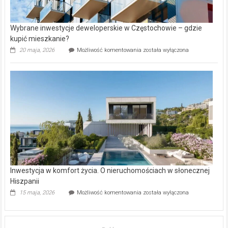
Wybrane inwestycje deweloperskie w Częstochowie – gdzie
kupić mieszkanie?
Wybrane
20 maja, 2026
Możliwość komentowania
została wyłączona
inwestycje
deweloperskie
w Częstochowie
–
gdzie
kupić
mieszkanie?
Inwestycja w komfort życia. O nieruchomościach w słonecznej
Hiszpanii
Inwestycja
15 maja, 2026
Możliwość komentowania
została wyłączona
w komfort
życia.
O nieruchomościach
w słonecznej