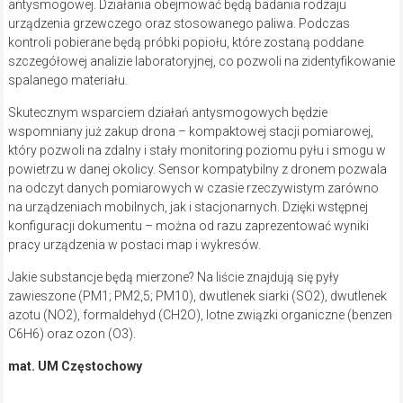
antysmogowej. Działania obejmować będą badania rodzaju
urządzenia grzewczego oraz stosowanego paliwa. Podczas
kontroli pobierane będą próbki popiołu, które zostaną poddane
szczegółowej analizie laboratoryjnej, co pozwoli na zidentyfikowanie
spalanego materiału.
Skutecznym wsparciem działań antysmogowych będzie
wspomniany już zakup drona – kompaktowej stacji pomiarowej,
który pozwoli na zdalny i stały monitoring poziomu pyłu i smogu w
powietrzu w danej okolicy. Sensor kompatybilny z dronem pozwala
na odczyt danych pomiarowych w czasie rzeczywistym zarówno
na urządzeniach mobilnych, jak i stacjonarnych. Dzięki wstępnej
konfiguracji dokumentu – można od razu zaprezentować wyniki
pracy urządzenia w postaci map i wykresów.
Jakie substancje będą mierzone? Na liście znajdują się pyły
zawieszone (PM1; PM2,5; PM10), dwutlenek siarki (SO2), dwutlenek
azotu (NO2), formaldehyd (CH2O), lotne związki organiczne (benzen
C6H6) oraz ozon (O3).
mat. UM Częstochowy