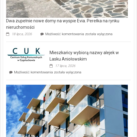
Dwa zupełnie nowe domy na wyspie Evia. Perełka na rynku
nieruchomości
Dwa
18 lipca, 2026
Możliwość komentowania
została wyłączona
zupełnie
nowe
domy
Mieszkańcy wybiorą nazwy alejek w
na
wyspie
Lasku Aniołowskim
Evia.
17 lipca, 2026
Perełka
Mieszkańcy
Możliwość komentowania
została wyłączona
na
wybiorą
rynku
nazwy
nieruchomości
alejek
w
Lasku
Aniołowskim