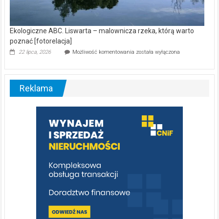
Ekologiczne ABC. Liswarta – malownicza rzeka, którą warto
poznać [fotorelacja]
Ekologiczne
22 lipca, 2026
Możliwość komentowania
została wyłączona
ABC.
Liswarta
–
malownicza
Reklama
rzeka,
którą
warto
poznać
[fotorelacja]