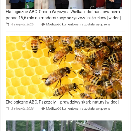
Ekologiczne ABC. Gmina Wręczyca Wielka z dofinansowaniem
ponad 15,6 mln na modernizację oczyszczalni ścieków [wideo]
Ekologiczne
4 sierpnia, 2026
Możliwość komentowania
została wyłączona
ABC.
Gmina
Wręczyca
Wielka
z
dofinansowaniem
ponad
15,6
mln
na
modernizację
oczyszczalni
ścieków
[wideo]
Ekologiczne ABC. Pszczoły – prawdziwy skarb natury [wideo]
Ekologiczne
3 sierpnia, 2026
Możliwość komentowania
została wyłączona
ABC.
Pszczoły
–
prawdziwy