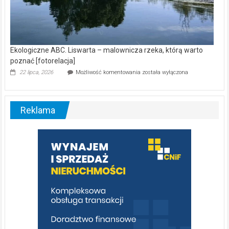
Ekologiczne ABC. Liswarta – malownicza rzeka, którą warto
poznać [fotorelacja]
Ekologiczne
22 lipca, 2026
Możliwość komentowania
została wyłączona
ABC.
Liswarta
–
malownicza
Reklama
rzeka,
którą
warto
poznać
[fotorelacja]