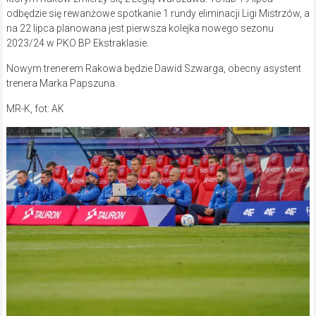
odbędzie się rewanżowe spotkanie 1 rundy eliminacji Ligi Mistrzów, a
na 22 lipca planowana jest pierwsza kolejka nowego sezonu
2023/24 w PKO BP Ekstraklasie.
Nowym trenerem Rakowa będzie Dawid Szwarga, obecny asystent
trenera Marka Papszuna.
MR-K, fot: AK