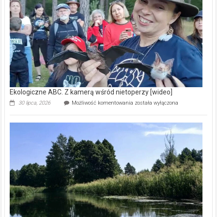
skarb
natury
[wideo]
Ekologiczne ABC. Z kamerą wśród nietoperzy [wideo]
Ekologiczne
30 lipca, 2026
Możliwość komentowania
została wyłączona
ABC.
Z
kamerą
wśród
nietoperzy
[wideo]