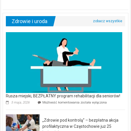
Zdrowie i uroda
Rusza miejski, BEZPŁATNY program rehabilitacji dla seniorów!
Rusza
5 maja, 2026
Możliwość komentowania
została wyłączona
miejski,
BEZPŁATNY
program
„Zdrowie pod kontrolą” – bezpłatna akcja
rehabilitacji
dla
profilaktyczna w Częstochowie już 25
seniorów!