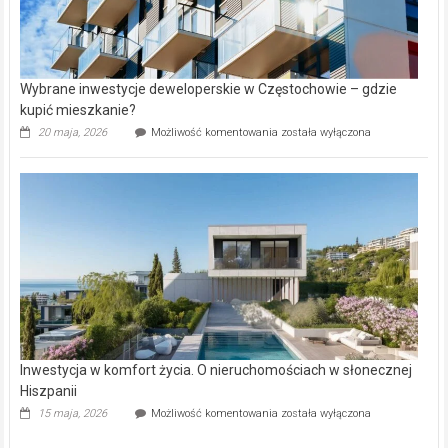
Wybrane inwestycje deweloperskie w Częstochowie – gdzie
kupić mieszkanie?
Wybrane
20 maja, 2026
Możliwość komentowania
została wyłączona
inwestycje
deweloperskie
w Częstochowie
–
gdzie
kupić
mieszkanie?
Inwestycja w komfort życia. O nieruchomościach w słonecznej
Hiszpanii
Inwestycja
15 maja, 2026
Możliwość komentowania
została wyłączona
w komfort
życia.