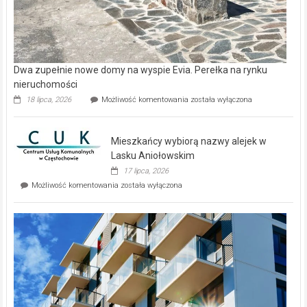
Dwa zupełnie nowe domy na wyspie Evia. Perełka na rynku
nieruchomości
Dwa
18 lipca, 2026
Możliwość komentowania
została wyłączona
zupełnie
nowe
domy
Mieszkańcy wybiorą nazwy alejek w
na
wyspie
Lasku Aniołowskim
Evia.
17 lipca, 2026
Perełka
Mieszkańcy
Możliwość komentowania
została wyłączona
na
wybiorą
rynku
nazwy
nieruchomości
alejek
w
Lasku
Aniołowskim