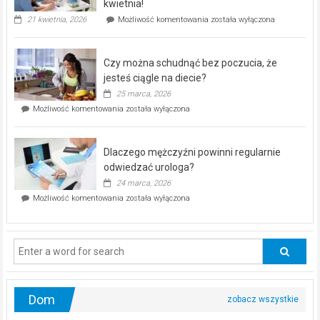
kwietnia!
„Zdrowie
21 kwietnia, 2026
Możliwość komentowania
została wyłączona
pod
kontrolą”
–
Czy można schudnąć bez poczucia, że
bezpłatna
akcja
jesteś ciągle na diecie?
profilaktyczna
25 marca, 2026
w
Czy
Możliwość komentowania
została wyłączona
Częstochowie
można
już
schudnąć
25
bez
kwietnia!
Dlaczego mężczyźni powinni regularnie
poczucia,
że
odwiedzać urologa?
jesteś
24 marca, 2026
ciągle
Dlaczego
Możliwość komentowania
została wyłączona
na
mężczyźni
diecie?
powinni
regularnie
odwiedzać
urologa?
Dom