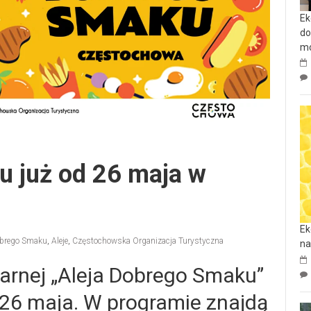
Ek
do
mo
u już od 26 maja w
Ek
obrego Smaku
,
Aleje
,
Częstochowska Organizacja Turystyczna
na
inarnej „Aleja Dobrego Smaku”
, 26 maja. W programie znajdą