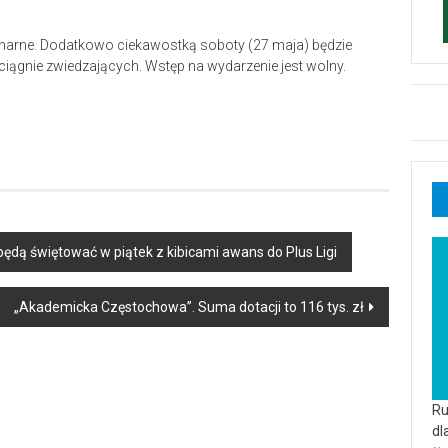
inarne. Dodatkowo ciekawostką soboty (27 maja) będzie
yciągnie zwiedzających. Wstęp na wydarzenie jest wolny.
dą świętować w piątek z kibicami awans do Plus Ligi
„Akademicka Częstochowa”. Suma dotacji to 116 tys. zł
Ru
dl