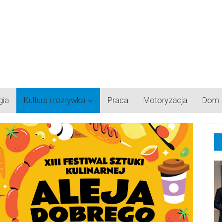
gia
Kultura i rozrywka
Praca
Motoryzacja
Dom