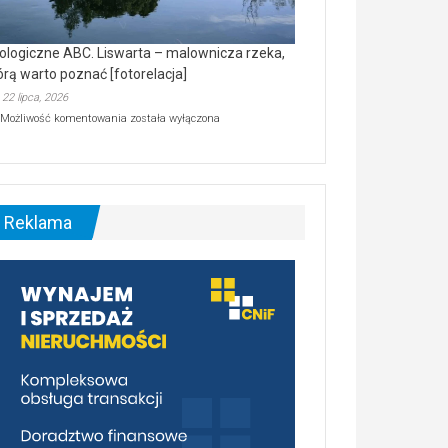
ologiczne ABC. Liswarta – malownicza rzeka,
órą warto poznać [fotorelacja]
22 lipca, 2026
Ekologiczne
Możliwość komentowania
została wyłączona
ABC.
Liswarta
–
malownicza
rzeka,
którą
Reklama
warto
poznać
[fotorelacja]