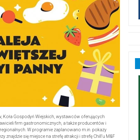
w, Koła Gospodyń Wiejskich, wystawców oferujących
awicieli firm gastronomicznych, a także producentów i
egionalnych. W programie zaplanowano m.in. pokazy
zy znajdzie się miejsce na strefę atrakcji i strefę Chill’u M&F