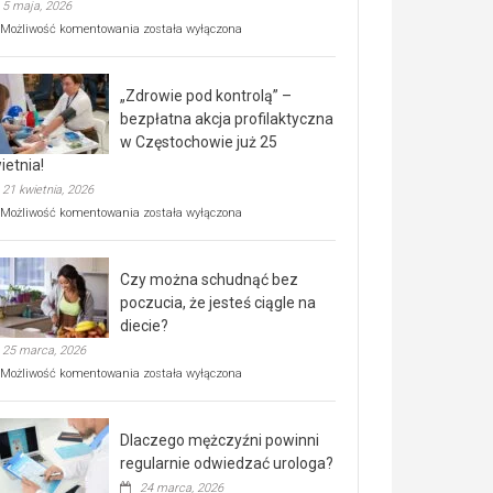
5 maja, 2026
Rusza
Możliwość komentowania
została wyłączona
miejski,
BEZPŁATNY
program
„Zdrowie pod kontrolą” –
rehabilitacji
dla
bezpłatna akcja profilaktyczna
seniorów!
w Częstochowie już 25
ietnia!
21 kwietnia, 2026
„Zdrowie
Możliwość komentowania
została wyłączona
pod
kontrolą”
–
Czy można schudnąć bez
bezpłatna
akcja
poczucia, że jesteś ciągle na
profilaktyczna
diecie?
w
25 marca, 2026
Częstochowie
już
Czy
Możliwość komentowania
została wyłączona
25
można
kwietnia!
schudnąć
bez
Dlaczego mężczyźni powinni
poczucia,
że
regularnie odwiedzać urologa?
jesteś
24 marca, 2026