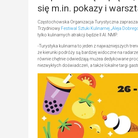
się m.in. pokazy i warszt
Częstochowska Organizacja Turystyczna zaprasza 
Trzydniowy
Festiwal Sztuki Kulinarnej „Aleja Dobre
tylko kulinarnych atrakcji będzie II Al. NMP.
-Turystyka kulinarna to jeden z najważniejszych trendó
że kierunki podróży są bardziej widoczne na radar
równie chętnie odwiedzają muzea dedykowane pro
niezwykłych doświadczeń, a także lokalne targi ga