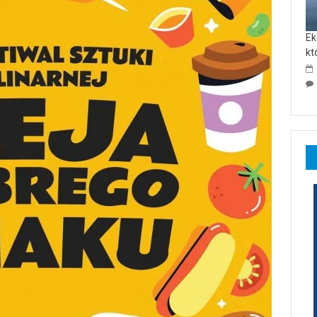
Ek
kt