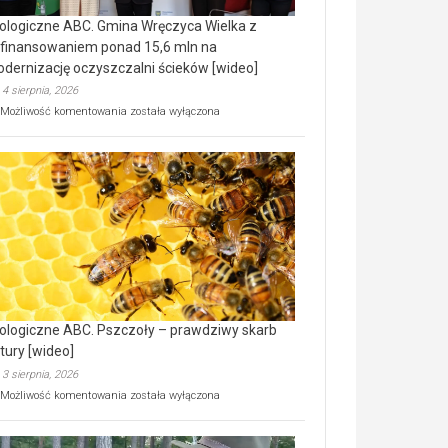
ologiczne ABC. Gmina Wręczyca Wielka z
finansowaniem ponad 15,6 mln na
dernizację oczyszczalni ścieków [wideo]
4 sierpnia, 2026
Ekologiczne
Możliwość komentowania
została wyłączona
ABC.
Gmina
Wręczyca
Wielka
z
dofinansowaniem
ponad
15,6
mln
na
modernizację
oczyszczalni
ścieków
ologiczne ABC. Pszczoły – prawdziwy skarb
[wideo]
tury [wideo]
3 sierpnia, 2026
Ekologiczne
Możliwość komentowania
została wyłączona
ABC.
Pszczoły
–