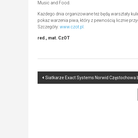
Music and Food.
Każdego dnia organizowane też będą warsztaty kul
pokaz warzenia piwa, który z pewnością licznie prz
Szczegóły:
www.czot.pl
.
red., mat. CzOT
Post
Siatkarze Exact Systems Norwid Częstochowa bę
navigation