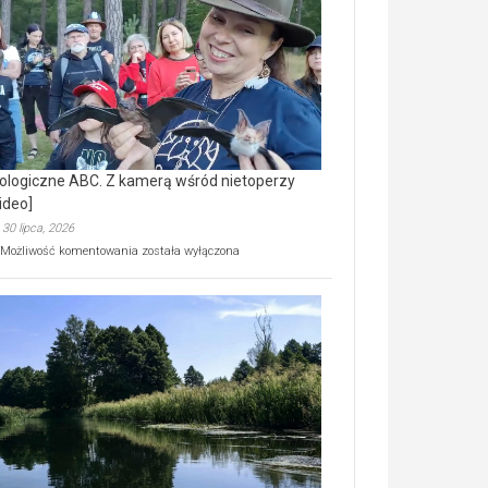
prawdziwy
skarb
natury
[wideo]
ologiczne ABC. Z kamerą wśród nietoperzy
ideo]
30 lipca, 2026
Ekologiczne
Możliwość komentowania
została wyłączona
ABC.
Z
kamerą
wśród
nietoperzy
[wideo]