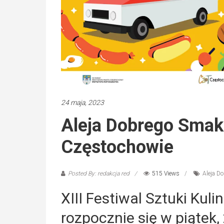
24 maja, 2023
Aleja Dobrego Smak
Częstochowie
Posted By: redakcja red
515 Views
Aleja D
XIII Festiwal Sztuki Kul
rozpocznie się w piątek