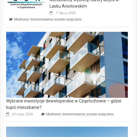
na
wyspie
Lasku Aniołowskim
Evia.
17 lipca, 2026
Perełka
Mieszkańcy
Możliwość komentowania
została wyłączona
na
wybiorą
rynku
nazwy
nieruchomości
alejek
w
Lasku
Aniołowskim
Wybrane inwestycje deweloperskie w Częstochowie – gdzie
kupić mieszkanie?
Wybrane
20 maja, 2026
Możliwość komentowania
została wyłączona
inwestycje
deweloperskie
w Częstochowie
–