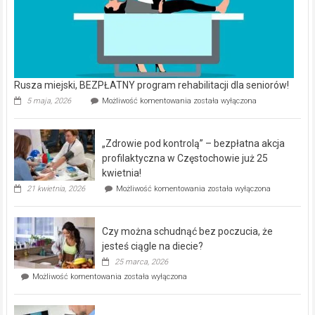
Rusza miejski, BEZPŁATNY program rehabilitacji dla seniorów!
Rusza
5 maja, 2026
Możliwość komentowania
została wyłączona
miejski,
BEZPŁATNY
program
„Zdrowie pod kontrolą” – bezpłatna akcja
rehabilitacji
dla
profilaktyczna w Częstochowie już 25
seniorów!
kwietnia!
„Zdrowie
21 kwietnia, 2026
Możliwość komentowania
została wyłączona
pod
kontrolą”
–
Czy można schudnąć bez poczucia, że
bezpłatna
akcja
jesteś ciągle na diecie?
profilaktyczna
25 marca, 2026
w
Czy
Możliwość komentowania
została wyłączona
Częstochowie
można
już
schudnąć
25
bez
kwietnia!