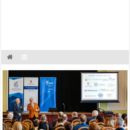
Gazeta
Regionalna
Częstochowa,
Kłobuck,
Lubliniec,
Myszków