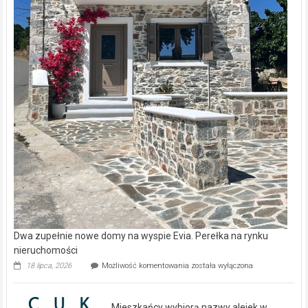
Dwa zupełnie nowe domy na wyspie Evia. Perełka na rynku
nieruchomości
Dwa
18 lipca, 2026
Możliwość komentowania
została wyłączona
zupełnie
nowe
domy
Mieszkańcy wybiorą nazwy alejek w