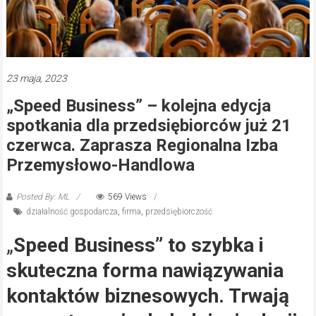
23 maja, 2023
„Speed Business” – kolejna edycja
spotkania dla przedsiębiorców już 21
czerwca. Zaprasza Regionalna Izba
Przemysłowo-Handlowa
Posted By: ML
569 Views
działalność gospodarcza
,
firma
,
przedsiębiorczość
„
Speed Business” to szybka i
skuteczna forma nawiązywania
kontaktów biznesowych. Trwają