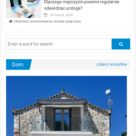
Dlaczego mężczyźni powinni regularnie
poczucia,
że
odwiedzać urologa?
jesteś
24 marca, 2026
ciągle
Dlaczego
Możliwość komentowania
została wyłączona
na
mężczyźni
diecie?
powinni
regularnie
odwiedzać
urologa?
Dom