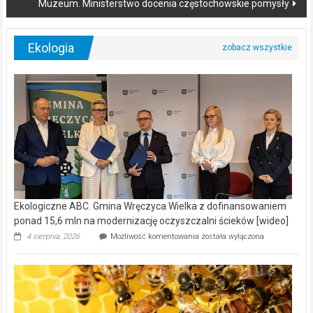
Muzeum. Ministerstwo docenia częstochowskie pomysły
Ekologia
Ekologiczne ABC. Gmina Wręczyca Wielka z dofinansowaniem
ponad 15,6 mln na modernizację oczyszczalni ścieków [wideo]
Ekologiczne
4 sierpnia, 2026
Możliwość komentowania
została wyłączona
ABC.
Gmina
Wręczyca
Wielka
z
dofinansowaniem