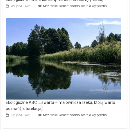
Ekologiczne
30 lipca, 2026
Możliwość komentowania
została wyłączona
ABC.
Z
kamerą
wśród
nietoperzy
[wideo]
Ekologiczne ABC. Liswarta – malownicza rzeka, którą warto
poznać [fotorelacja]
Ekologiczne
22 lipca, 2026
Możliwość komentowania
została wyłączona
ABC.
Liswarta
–