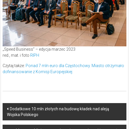
„Speed Business” – edycja marzec 2023
red., mat. i foto
RIPH
Czytaj także:
Ponad 7 mln euro dla Częstochowy. Miasto otrzymało
dofinansowanie z Komisji Europejskiej
Post
Dodatkowe 10 mln złotych na budowę kładek nad aleją
Wojska Polskiego
navigation