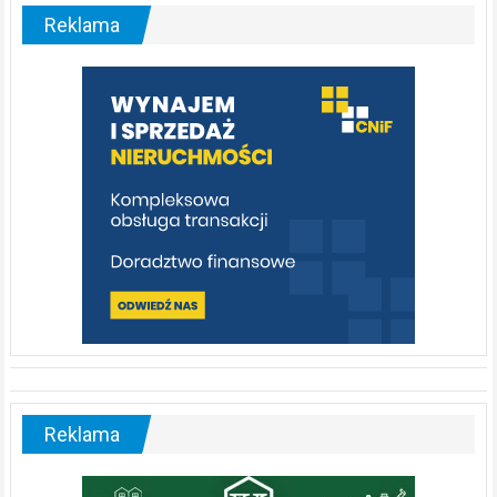
malownicza
Reklama
rzeka,
którą
warto
poznać
[fotorelacja]
Reklama