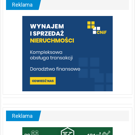
malownicza
Reklama
rzeka,
którą
warto
poznać
[fotorelacja]
Reklama