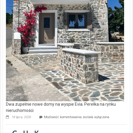
Dwa zupełnie nowe domy na wyspie Evia. Perełka na rynku
nieruchomości
Dwa
18 lipca, 2026
Możliwość komentowania
została wyłączona
zupełnie
nowe
domy