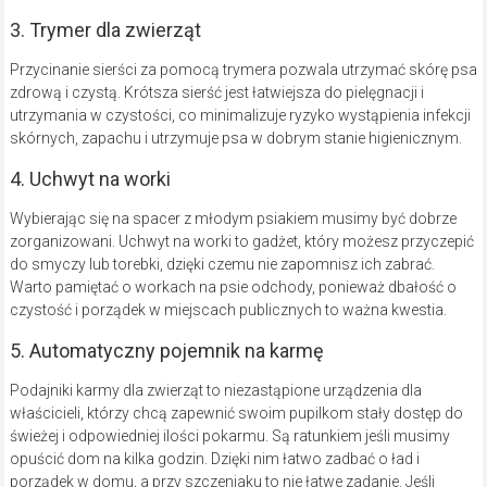
3. Trymer dla zwierząt
Przycinanie sierści za pomocą trymera pozwala utrzymać skórę psa
zdrową i czystą. Krótsza sierść jest łatwiejsza do pielęgnacji i
utrzymania w czystości, co minimalizuje ryzyko wystąpienia infekcji
skórnych, zapachu i utrzymuje psa w dobrym stanie higienicznym.
4. Uchwyt na worki
Wybierając się na spacer z młodym psiakiem musimy być dobrze
zorganizowani. Uchwyt na worki to gadżet, który możesz przyczepić
do smyczy lub torebki, dzięki czemu nie zapomnisz ich zabrać.
Warto pamiętać o workach na psie odchody, ponieważ dbałość o
czystość i porządek w miejscach publicznych to ważna kwestia.
5. Automatyczny pojemnik na karmę
Podajniki karmy dla zwierząt to niezastąpione urządzenia dla
właścicieli, którzy chcą zapewnić swoim pupilkom stały dostęp do
świeżej i odpowiedniej ilości pokarmu. Są ratunkiem jeśli musimy
opuścić dom na kilka godzin. Dzięki nim łatwo zadbać o ład i
porządek w domu, a przy szczeniaku to nie łatwe zadanie. Jeśli