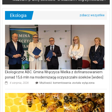
Ekologia
Ekologiczne ABC. Gmina Wręczyca Wielka z dofinansowaniem
ponad 15,6 mln na modernizację oczyszczalni ścieków [wideo]
Ekologiczne
4 sierpnia, 2026
Możliwość komentowania
została wyłączona
ABC.
Gmina
Wręczyca
Wielka
z
dofinansowaniem
ponad