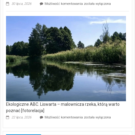
Ekologiczne
30 lipca, 2026
Możliwość komentowania
została wyłączona
ABC.
Z
kamerą
wśród
nietoperzy
[wideo]
Ekologiczne ABC. Liswarta – malownicza rzeka, którą warto
poznać [fotorelacja]
Ekologiczne
22 lipca, 2026
Możliwość komentowania
została wyłączona
ABC.
Liswarta
–