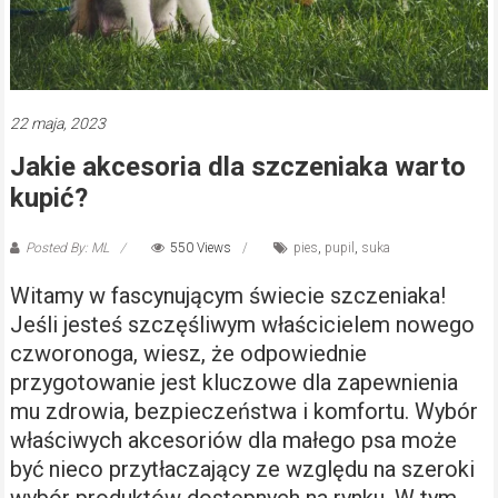
22 maja, 2023
Jakie akcesoria dla szczeniaka warto
kupić?
Posted By: ML
550 Views
pies
,
pupil
,
suka
Witamy w fascynującym świecie szczeniaka!
Jeśli jesteś szczęśliwym właścicielem nowego
czworonoga, wiesz, że odpowiednie
przygotowanie jest kluczowe dla zapewnienia
mu zdrowia, bezpieczeństwa i komfortu. Wybór
właściwych akcesoriów dla małego psa może
być nieco przytłaczający ze względu na szeroki
wybór produktów dostępnych na rynku. W tym