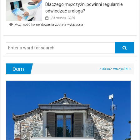
bez
kwietnia!
Dlaczego mężczyźni powinni regularnie
poczucia,
że
odwiedzać urologa?
jesteś
24 marca, 2026
ciągle
Dlaczego
Możliwość komentowania
została wyłączona
na
mężczyźni
diecie?
powinni
regularnie
odwiedzać
urologa?
Dom