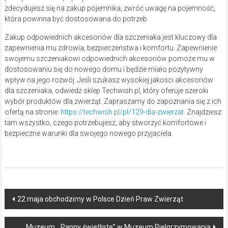
zdecydujesz się na zakup pojemnika, zwróć uwagę na pojemność,
która powinna być dostosowana do potrzeb.
Zakup odpowiednich akcesoriów dla szczeniaka jest kluczowy dla
zapewnienia mu zdrowia, bezpieczeństwa i komfortu. Zapewnienie
swojemu szczeniakowi odpowiednich akcesoriów pomoże mu w
dostosowaniu się do nowego domu i będzie miało pozytywny
wpływ na jego rozwój. Jeśli szukasz wysokiej jakości akcesoriów
dla szczeniaka, odwiedź sklep Techwish.pl, który oferuje szeroki
wybór produktów dla zwierząt. Zapraszamy do zapoznania się z ich
ofertą na stronie:
https://techwish.pl/pl/129-dla-zwierzat
. Znajdziesz
tam wszystko, czego potrzebujesz, aby stworzyć komfortowe i
bezpieczne warunki dla swojego nowego przyjaciela.
Post
22 maja obchodzimy w Polsce Dzień Praw Zwierząt
navigation
Muzeum. „Panny świetliste” w Muzeum Pielgrzymowania