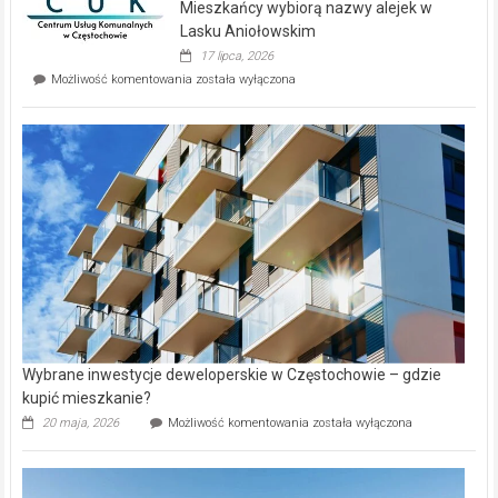
Mieszkańcy wybiorą nazwy alejek w
na
wyspie
Lasku Aniołowskim
Evia.
17 lipca, 2026
Perełka
Mieszkańcy
Możliwość komentowania
została wyłączona
na
wybiorą
rynku
nazwy
nieruchomości
alejek
w
Lasku
Aniołowskim
Wybrane inwestycje deweloperskie w Częstochowie – gdzie
kupić mieszkanie?
Wybrane
20 maja, 2026
Możliwość komentowania
została wyłączona
inwestycje
deweloperskie
w Częstochowie
–