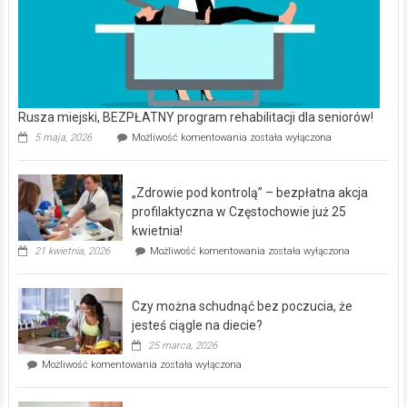
Rusza miejski, BEZPŁATNY program rehabilitacji dla seniorów!
Rusza
5 maja, 2026
Możliwość komentowania
została wyłączona
miejski,
BEZPŁATNY
program
„Zdrowie pod kontrolą” – bezpłatna akcja
rehabilitacji
dla
profilaktyczna w Częstochowie już 25
seniorów!
kwietnia!
„Zdrowie
21 kwietnia, 2026
Możliwość komentowania
została wyłączona
pod
kontrolą”
–
Czy można schudnąć bez poczucia, że
bezpłatna
akcja
jesteś ciągle na diecie?
profilaktyczna
25 marca, 2026
w
Czy
Możliwość komentowania
została wyłączona
Częstochowie
można
już
schudnąć
25