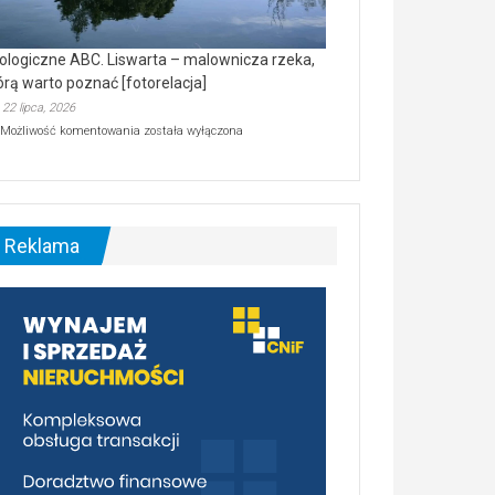
ologiczne ABC. Liswarta – malownicza rzeka,
órą warto poznać [fotorelacja]
22 lipca, 2026
Ekologiczne
Możliwość komentowania
została wyłączona
ABC.
Liswarta
–
malownicza
rzeka,
którą
Reklama
warto
poznać
[fotorelacja]