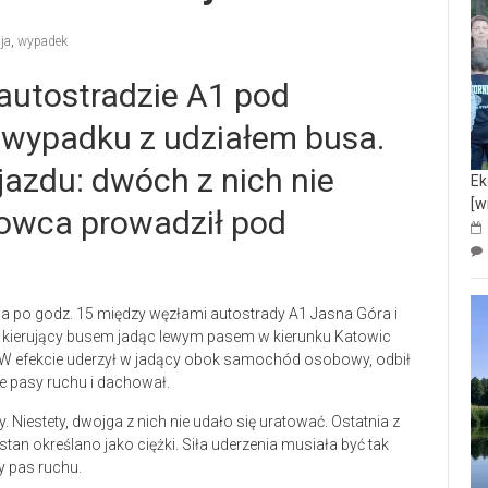
cja
,
wypadek
 autostradzie A1 pod
wypadku z udziałem busa.
jazdu: dwóch z nich nie
Ek
[w
rowca prowadził pod
ja po godz. 15 między węzłami autostrady A1 Jasna Góra i
że kierujący busem jadąc lewym pasem w kierunku Katowic
W efekcie uderzył w jadący obok samochód osobowy, odbił
ce pasy ruchu i dachował.
Niestety, dwojga z nich nie udało się uratować. Ostatnia z
tan określano jako ciężki. Siła uderzenia musiała być tak
y pas ruchu.