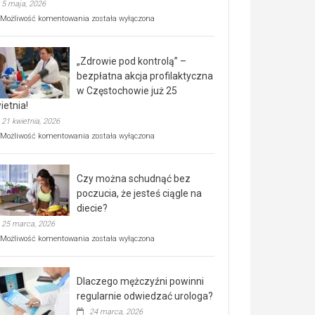
5 maja, 2026
Rusza
Możliwość komentowania
została wyłączona
miejski,
BEZPŁATNY
program
„Zdrowie pod kontrolą” –
rehabilitacji
dla
bezpłatna akcja profilaktyczna
seniorów!
w Częstochowie już 25
ietnia!
21 kwietnia, 2026
„Zdrowie
Możliwość komentowania
została wyłączona
pod
kontrolą”
–
Czy można schudnąć bez
bezpłatna
akcja
poczucia, że jesteś ciągle na
profilaktyczna
diecie?
w
25 marca, 2026
Częstochowie
już
Czy
Możliwość komentowania
została wyłączona
25
można
kwietnia!
schudnąć
bez
Dlaczego mężczyźni powinni
poczucia,
że
regularnie odwiedzać urologa?
jesteś
24 marca, 2026