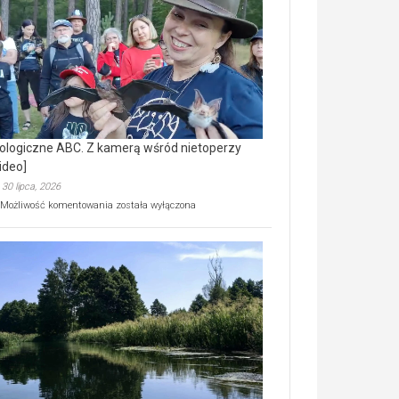
prawdziwy
skarb
natury
[wideo]
ologiczne ABC. Z kamerą wśród nietoperzy
ideo]
30 lipca, 2026
Ekologiczne
Możliwość komentowania
została wyłączona
ABC.
Z
kamerą
wśród
nietoperzy
[wideo]