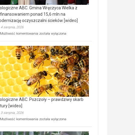
ologiczne ABC. Gmina Wręczyca Wielka z
finansowaniem ponad 15,6 mln na
dernizację oczyszczalni ścieków [wideo]
4 sierpnia, 2026
Ekologiczne
Możliwość komentowania
została wyłączona
ABC.
Gmina
Wręczyca
Wielka
z
dofinansowaniem
ponad
15,6
mln
na
modernizację
oczyszczalni
ścieków
ologiczne ABC. Pszczoły – prawdziwy skarb
[wideo]
tury [wideo]
3 sierpnia, 2026
Ekologiczne
Możliwość komentowania
została wyłączona
ABC.
Pszczoły
–