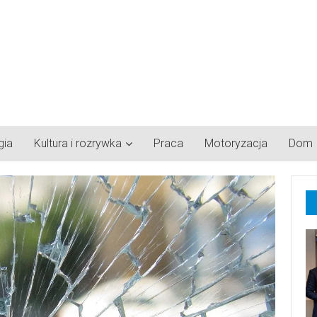
gia
Kultura i rozrywka
Praca
Motoryzacja
Dom