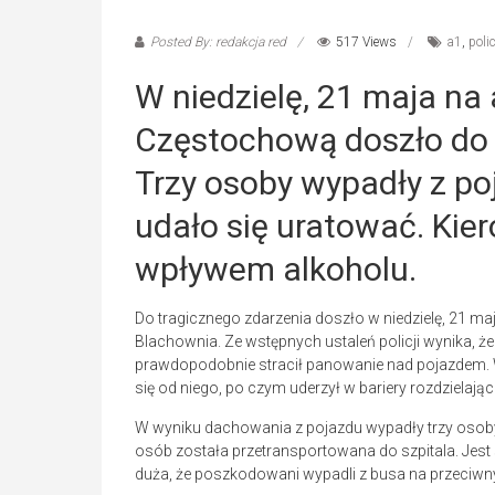
Posted By: redakcja red
517 Views
a1
,
poli
W niedzielę, 21 maja na
Częstochową doszło do 
Trzy osoby wypadły z po
udało się uratować. Kie
wpływem alkoholu.
Do tragicznego zdarzenia doszło w niedzielę, 21 ma
Blachownia. Ze wstępnych ustaleń policji wynika, 
prawdopodobnie stracił panowanie nad pojazdem. 
się od niego, po czym uderzył w bariery rozdzielają
W wyniku dachowania z pojazdu wypadły trzy osoby. 
osób została przetransportowana do szpitala. Jest s
duża, że poszkodowani wypadli z busa na przeciwn