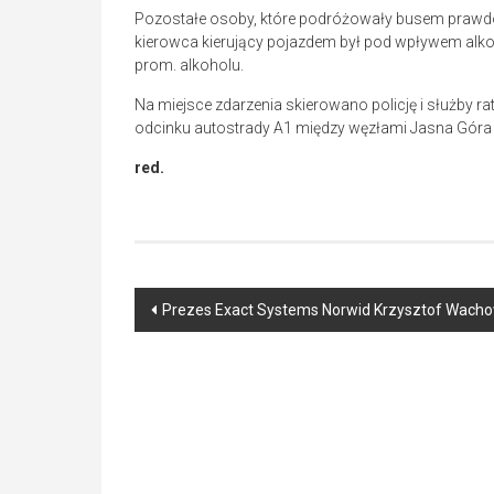
Pozostałe osoby, które podróżowały busem prawdo
kierowca kierujący pojazdem był pod wpływem alkoh
prom. alkoholu.
Na miejsce zdarzenia skierowano policję i służby 
odcinku autostrady A1 między węzłami Jasna Góra 
red.
Post
Prezes Exact Systems Norwid Krzysztof Wachow
navigation