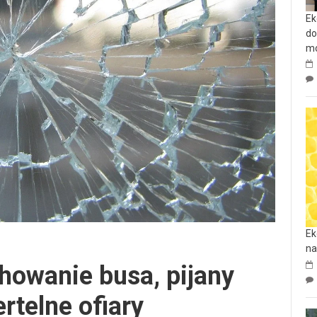
Ek
do
mo
Ek
na
howanie busa, pijany
rtelne ofiary