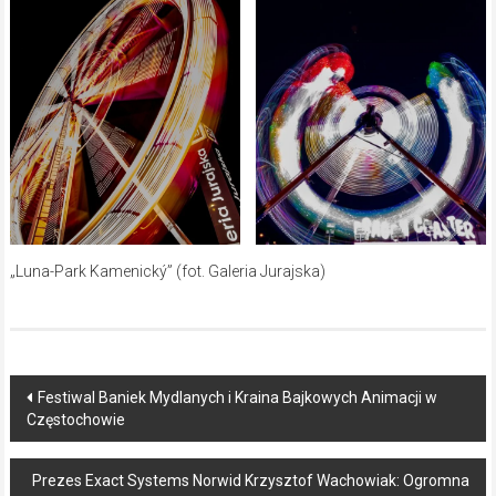
„Luna-Park Kamenický” (fot. Galeria Jurajska)
Post
Festiwal Baniek Mydlanych i Kraina Bajkowych Animacji w
Częstochowie
navigation
Prezes Exact Systems Norwid Krzysztof Wachowiak: Ogromna