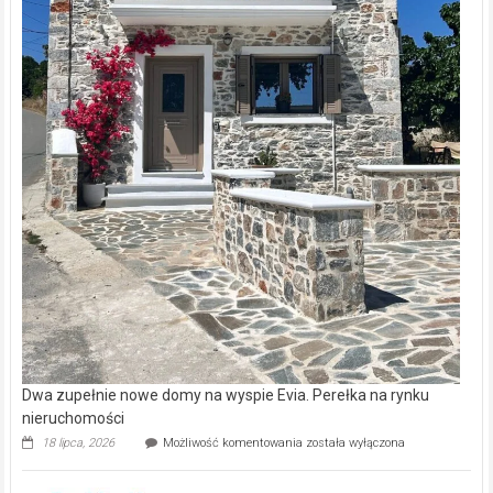
Dwa zupełnie nowe domy na wyspie Evia. Perełka na rynku
nieruchomości
Dwa
18 lipca, 2026
Możliwość komentowania
została wyłączona
zupełnie
nowe