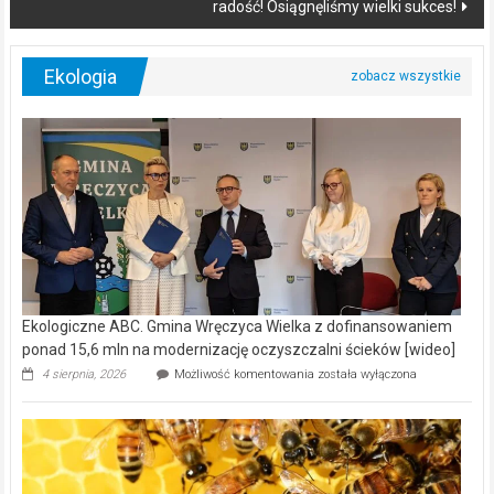
radość! Osiągnęliśmy wielki sukces!
Ekologia
Ekologiczne ABC. Gmina Wręczyca Wielka z dofinansowaniem
ponad 15,6 mln na modernizację oczyszczalni ścieków [wideo]
Ekologiczne
4 sierpnia, 2026
Możliwość komentowania
została wyłączona
ABC.
Gmina
Wręczyca
Wielka
z
dofinansowaniem