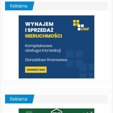
malownicza
Reklama
rzeka,
którą
warto
poznać
[fotorelacja]
Reklama