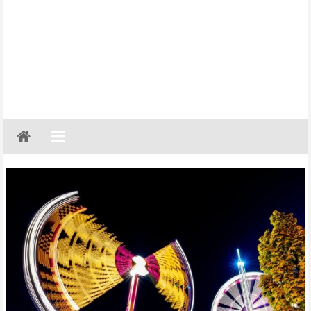
Gazeta
Regionalna
Częstochowa,
Kłobuck,
Lubliniec,
Myszków