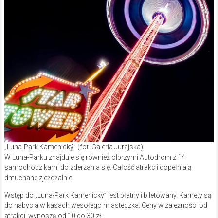
„Luna-Park Kamenický” (fot. Galeria Jurajska)
W Luna-Parku znajduje się również olbrzymi Autodrom z 14
samochodzikami do zderzania się. Całość atrakcji dopełniają
dmuchane zjeżdżalnie.
Wstęp do „Luna-Park Kamenický” jest płatny i biletowany. Karnety są
do nabycia w kasach wesołego miasteczka. Ceny w zależności od
atrakcji wynoszą od 10 do 30 zł.