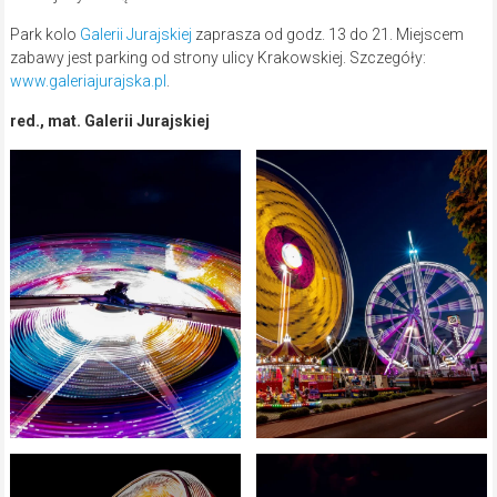
Park kolo
Galerii Jurajskiej
zaprasza od godz. 13 do 21. Miejscem
zabawy jest parking od strony ulicy Krakowskiej. Szczegóły:
www.galeriajurajska.pl
.
red., mat. Galerii Jurajskiej