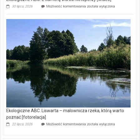
Ekologiczne
30 lipca, 2026
Możliwość komentowania
została wyłączona
ABC.
Z
kamerą
wśród
nietoperzy
[wideo]
Ekologiczne ABC. Liswarta – malownicza rzeka, którą warto
poznać [fotorelacja]
Ekologiczne
22 lipca, 2026
Możliwość komentowania
została wyłączona
ABC.
Liswarta
–