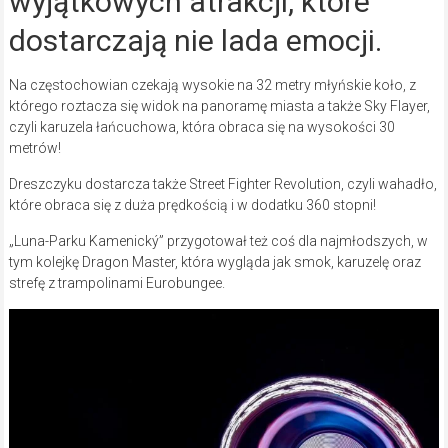
wyjątkowych atrakcji, które
dostarczają nie lada emocji.
Na częstochowian czekają wysokie na 32 metry młyńskie koło, z
którego roztacza się widok na panoramę miasta a także Sky Flayer,
czyli karuzela łańcuchowa, która obraca się na wysokości 30
metrów!
Dreszczyku dostarcza także Street Fighter Revolution, czyli wahadło,
które obraca się z duża prędkością i w dodatku 360 stopni!
„Luna-Parku Kamenický” przygotował też coś dla najmłodszych, w
tym kolejkę Dragon Master, która wygląda jak smok, karuzelę oraz
strefę z trampolinami Eurobungee.