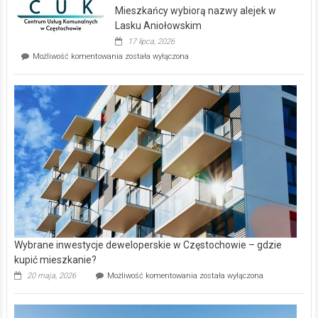
domy
Mieszkańcy wybiorą nazwy alejek w
na
wyspie
Lasku Aniołowskim
Evia.
17 lipca, 2026
Perełka
Mieszkańcy
Możliwość komentowania
została wyłączona
na
wybiorą
rynku
nazwy
nieruchomości
alejek
w
Lasku
Aniołowskim
Wybrane inwestycje deweloperskie w Częstochowie – gdzie
kupić mieszkanie?
Wybrane
20 maja, 2026
Możliwość komentowania
została wyłączona
inwestycje
deweloperskie
w Częstochowie