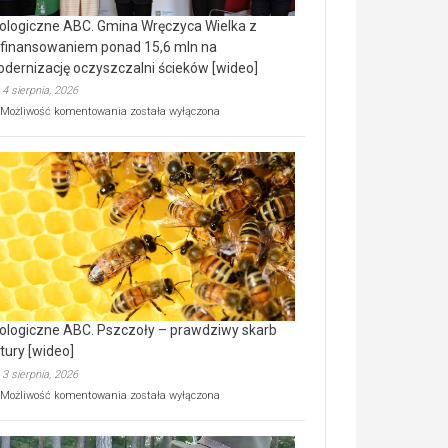
ologiczne ABC. Gmina Wręczyca Wielka z
finansowaniem ponad 15,6 mln na
dernizację oczyszczalni ścieków [wideo]
4 sierpnia, 2026
Ekologiczne
Możliwość komentowania
została wyłączona
ABC.
Gmina
Wręczyca
Wielka
z
dofinansowaniem
ponad
15,6
mln
na
modernizację
oczyszczalni
ścieków
ologiczne ABC. Pszczoły – prawdziwy skarb
[wideo]
tury [wideo]
3 sierpnia, 2026
Ekologiczne
Możliwość komentowania
została wyłączona
ABC.
Pszczoły
–