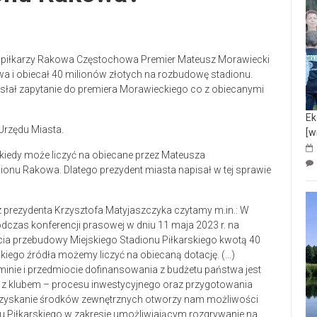
ez piłkarzy Rakowa Częstochowa Premier Mateusz Morawiecki
a i obiecał 40 milionów złotych na rozbudowę stadionu.
łał zapytanie do premiera Morawieckiego co z obiecanymi
Ek
Urzędu Miasta.
[w
i kiedy może liczyć na obiecane przez Mateusza
nu Rakowa. Dlatego prezydent miasta napisał w tej sprawie
 prezydenta Krzysztofa Matyjaszczyka czytamy m.in.: W
dczas konferencji prasowej w dniu 11 maja 2023 r. na
ia przebudowy Miejskiego Stadionu Piłkarskiego kwotą 40
 jakiego źródła możemy liczyć na obiecaną dotację. (…)
minie i przedmiocie dofinansowania z budżetu państwa jest
z klubem – procesu inwestycyjnego oraz przygotowania
ozyskanie środków zewnętrznych otworzy nam możliwości
nu Piłkarskiego w zakresie umożliwiającym rozgrywanie na