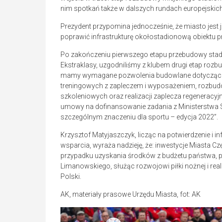
nim spotkań także w dalszych rundach europejski
Prezydent przypomina jednocześnie, że miasto jest
poprawić infrastrukturę okołostadionową obiektu p
Po zakończeniu pierwszego etapu przebudowy stad
Ekstraklasy, uzgodniliśmy z klubem drugi etap roz
mamy wymagane pozwolenia budowlane dotyczące
treningowych z zapleczem i wyposażeniem, rozbud
szkoleniowych oraz realizacji zaplecza regeneracyj
umowy na dofinansowanie zadania z Ministerstwa S
szczególnym znaczeniu dla sportu – edycja 2022”.
Krzysztof Matyjaszczyk, licząc na potwierdzenie i
wsparcia, wyraża nadzieję, że: inwestycje Miasta
przypadku uzyskania środków z budżetu państwa, po
Limanowskiego, służąc rozwojowi piłki nożnej i re
Polski.
AK, materiały prasowe Urzędu Miasta, fot: AK