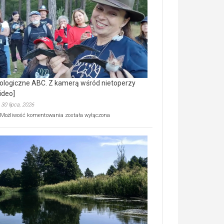
prawdziwy
skarb
natury
[wideo]
ologiczne ABC. Z kamerą wśród nietoperzy
ideo]
30 lipca, 2026
Ekologiczne
Możliwość komentowania
została wyłączona
ABC.
Z
kamerą
wśród
nietoperzy
[wideo]