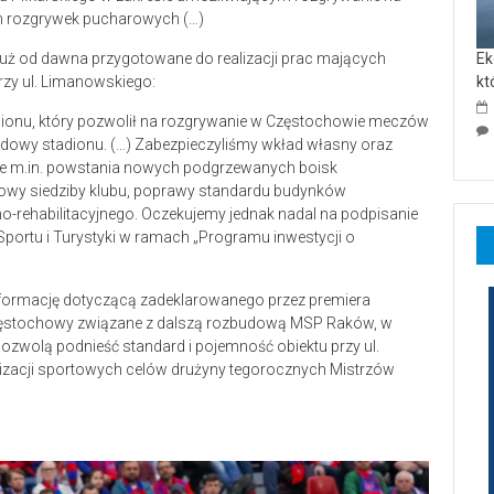
ch rozgrywek pucharowych (…)
 już od dawna przygotowane do realizacji prac mających
Ek
rzy ul. Limanowskiego:
kt
ionu, który pozwolił na rozgrywanie w Częstochowie meczów
budowy stadionu. (…) Zabezpieczyliśmy wkład własny oraz
 m.in. powstania nowych podgrzewanych boisk
owy siedziby klubu, poprawy standardu budynków
no-rehabilitacyjnego. Oczekujemy jednak nadal na podpisanie
portu i Turystyki w ramach „Programu inwestycji o
 informację dotyczącą zadeklarowanego przez premiera
 Częstochowy związane z dalszą rozbudową MSP Raków, w
zwolą podnieść standard i pojemność obiektu przy ul.
alizacji sportowych celów drużyny tegorocznych Mistrzów