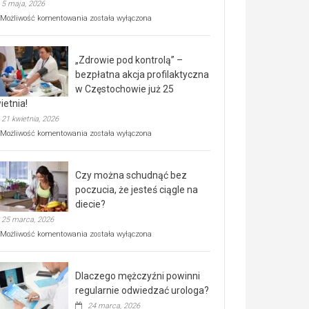
5 maja, 2026
Rusza
Możliwość komentowania
została wyłączona
miejski,
BEZPŁATNY
program
„Zdrowie pod kontrolą” –
rehabilitacji
dla
bezpłatna akcja profilaktyczna
seniorów!
w Częstochowie już 25
ietnia!
21 kwietnia, 2026
„Zdrowie
Możliwość komentowania
została wyłączona
pod
kontrolą”
–
Czy można schudnąć bez
bezpłatna
akcja
poczucia, że jesteś ciągle na
profilaktyczna
diecie?
w
25 marca, 2026
Częstochowie
już
Czy
Możliwość komentowania
została wyłączona
25
można
kwietnia!
schudnąć
bez
Dlaczego mężczyźni powinni
poczucia,
że
regularnie odwiedzać urologa?
jesteś
24 marca, 2026