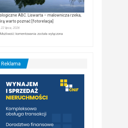
ologiczne ABC. Liswarta – malownicza rzeka,
órą warto poznać [fotorelacja]
22 lipca, 2026
Ekologiczne
Możliwość komentowania
została wyłączona
ABC.
Liswarta
–
malownicza
rzeka,
którą
Reklama
warto
poznać
[fotorelacja]