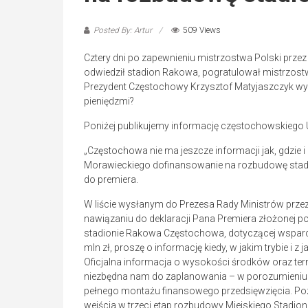
Posted By: Artur
509 Views
Cztery dni po zapewnieniu mistrzostwa Polski prz
odwiedził stadion Rakowa, pogratulował mistrzostw
Prezydent Częstochowy Krzysztof Matyjaszczyk wys
pieniędzmi?
Poniżej publikujemy informację częstochowskiego 
„Częstochowa nie ma jeszcze informacji jak, gdzie 
Morawieckiego dofinansowanie na rozbudowę stadio
do premiera.
W liście wysłanym do Prezesa Rady Ministrów przez
nawiązaniu do deklaracji Pana Premiera złożonej po
stadionie Rakowa Częstochowa, dotyczącej wsparc
mln zł, proszę o informację kiedy, w jakim trybie i z
Oficjalna informacja o wysokości środków oraz ter
niezbędna nam do zaplanowania – w porozumieniu 
pełnego montażu finansowego przedsięwzięcia. P
wejścia w trzeci etap rozbudowy Miejskiego Stadio