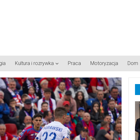
gia
Kultura i rozrywka
Praca
Motoryzacja
Dom