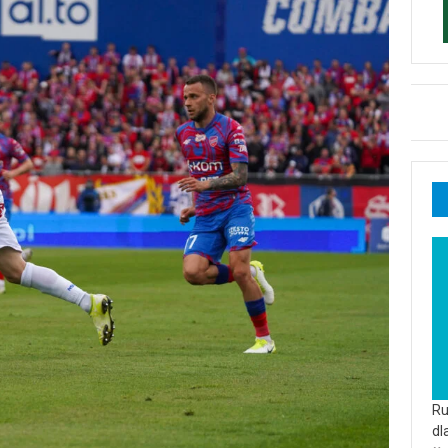
Ru
dl