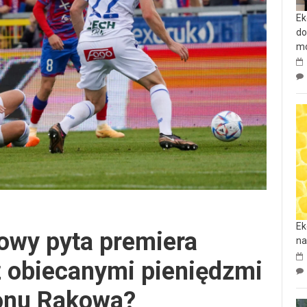
Ek
do
mo
Ek
owy pyta premiera
na
z obiecanymi pieniędzmi
onu Rakowa?