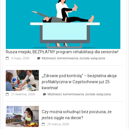
Rusza miejski, BEZPŁATNY program rehabilitacji dla seniorów!
Rusza
5 maja, 2026
Możliwość komentowania
została wyłączona
miejski,
BEZPŁATNY
program
„Zdrowie pod kontrolą” – bezpłatna akcja
rehabilitacji
dla
profilaktyczna w Częstochowie już 25
seniorów!
kwietnia!
„Zdrowie
21 kwietnia, 2026
Możliwość komentowania
została wyłączona
pod
kontrolą”
–
Czy można schudnąć bez poczucia, że
bezpłatna
akcja
jesteś ciągle na diecie?
profilaktyczna
25 marca, 2026
w