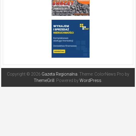
Copyright © 2026
Gazeta Regionalna
. Theme: ColorNews Pro by
ThemeGrill
. Powered by
WordPress
.