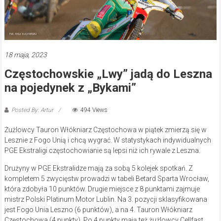
18 maja, 2023
Częstochowskie „Lwy” jadą do Leszna
na pojedynek z „Bykami”
Posted By: Artur
494 Views
Żużlowcy Tauron Włókniarz Częstochowa w piątek zmierzą się w
Lesznie z Fogo Unią i chcą wygrać. W statystykach indywidualnych
PGE Ekstraligi częstochowianie są lepsi niż ich rywale z Leszna.
Drużyny w PGE Ekstralidze mają za sobą 5 kolejek spotkań. Z
kompletem 5 zwycięstw prowadzi w tabeli Betard Sparta Wrocław,
która zdobyła 10 punktów. Drugie miejsce z 8 punktami zajmuje
mistrz Polski Platinum Motor Lublin. Na 3. pozycji sklasyfikowana
jest Fogo Unia Leszno (6 punktów), a na 4. Tauron Włókniarz
Częstochowa (4 punkty). Po 4 punkty mają też żużlowcy Cellfast