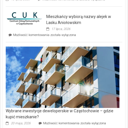
zupełnie
nowe
domy
Mieszkańcy wybiorą nazwy alejek w
na
wyspie
Lasku Aniołowskim
Evia.
17 lipca, 2026
Perełka
Mieszkańcy
Możliwość komentowania
została wyłączona
na
wybiorą
rynku
nazwy
nieruchomości
alejek
w
Lasku
Aniołowskim
Wybrane inwestycje deweloperskie w Częstochowie – gdzie
kupić mieszkanie?
Wybrane
20 maja, 2026
Możliwość komentowania
została wyłączona
inwestycje