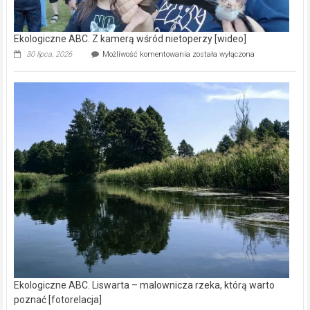
Ekologiczne ABC. Z kamerą wśród nietoperzy [wideo]
Ekologiczne
30 lipca, 2026
Możliwość komentowania
została wyłączona
ABC.
Z
kamerą
wśród
nietoperzy
[wideo]
Ekologiczne ABC. Liswarta – malownicza rzeka, którą warto
poznać [fotorelacja]