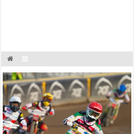
Gazeta
Regionalna
Częstochowa,
Kłobuck,
Lubliniec,
Myszków