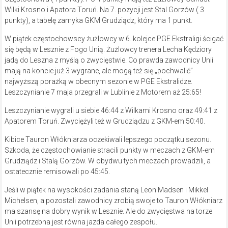
Wilki Krosno i Apatora Toruń. Na 7. pozycji jest Stal Gorzów ( 3
punkty), a tabelę zamyka GKM Grudziądz, który ma 1 punkt.
W piątek częstochowscy żużlowcy w 6. kolejce PGE Ekstraligi ścigać
się będą w Lesznie z Fogo Unią. Żużlowcy trenera Lecha Kędziory
jadą do Leszna z myślą o zwycięstwie. Co prawda zawodnicy Unii
mają na koncie już 3 wygrane, ale mogą też się „pochwalić”
najwyższą porażką w obecnym sezonie w PGE Ekstralidze.
Leszczynianie 7 maja przegrali w Lublinie z Motorem aż 25:65!
Leszczynianie wygrali u siebie 46:44 z Wilkami Krosno oraz 49:41 z
Apatorem Toruń. Zwyciężyli też w Grudziądzu z GKM-em 50:40.
Kibice Tauron Włókniarza oczekiwali lepszego początku sezonu.
Szkoda, że częstochowianie stracili punkty w meczach z GKM-em
Grudziądz i Stalą Gorzów. W obydwu tych meczach prowadzili, a
ostatecznie remisowali po 45:45.
Jeśli w piątek na wysokości zadania staną Leon Madsen i Mikkel
Michelsen, a pozostali zawodnicy zrobią swoje to Tauron Włókniarz
ma szansę na dobry wynik w Lesznie. Ale do zwycięstwa na torze
Unii potrzebna jest równa jazda całego zespołu.