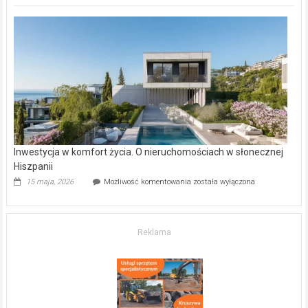
deweloperskie
w Częstochowie
–
gdzie
kupić
mieszkanie?
Inwestycja w komfort życia. O nieruchomościach w słonecznej
Hiszpanii
Inwestycja
15 maja, 2026
Możliwość komentowania
została wyłączona
w komfort
życia.
O nieruchomościach
w słonecznej
Reklama
Hiszpanii