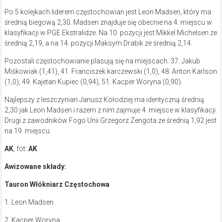
Po 5 kolejkach liderem częstochowian jest Leon Madsen, który ma
średnią biegową 2,30. Madsen znajduje się obecnie na 4. miejscu w
klasyfikacji w PGE Ekstralidze. Na 10. pozycji jest Mikkel Michelsen ze
średnią 2,19, a na 14. pozycji Maksym Drabik ze średnią 2,14.
Pozostali częstochowianie plasują się na miejscach: 37. Jakub
Miśkowiak (1,41), 41. Franciszek karczewski (1,0), 48. Anton Karlson
(1,0), 49. Kajetan Kupiec (0,94), 51. Kacper Woryna (0,90).
Najlepszy z leszczynian Janusz Kołodziej ma identyczną średnią
2,30 jak Leon Madsen i razem z nim zajmuje 4. miejsce w klasyfikacji.
Drugi z zawodników Fogo Unii Grzegorz Zengota ze średnią 1,92 jest
na 19. miejscu.
AK
, fot:
AK
Awizowane składy:
Tauron Włókniarz Częstochowa
1. Leon Madsen
2. Kacper Woryna