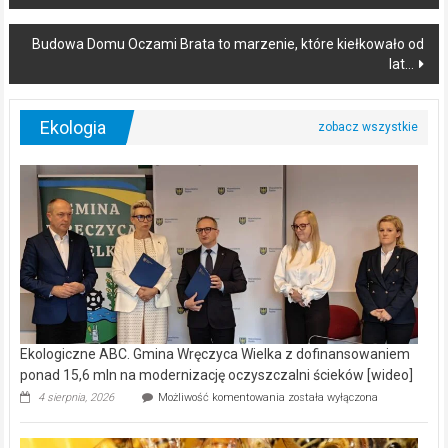
navigation
Budowa Domu Oczami Brata to marzenie, które kiełkowało od
lat…
Ekologia
Ekologiczne ABC. Gmina Wręczyca Wielka z dofinansowaniem
ponad 15,6 mln na modernizację oczyszczalni ścieków [wideo]
Ekologiczne
4 sierpnia, 2026
Możliwość komentowania
została wyłączona
ABC.
Gmina
Wręczyca