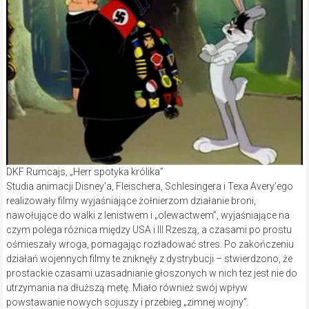
DKF Rumcajs, „Herr spotyka królika”
Studia animacji Disney’a, Fleischera, Schlesingera i Texa Avery’ego
realizowały filmy wyjaśniające żołnierzom działanie broni,
nawołujące do walki z lenistwem i „olewactwem”, wyjaśniające na
czym polega różnica między USA i III Rzeszą, a czasami po prostu
ośmieszały wroga, pomagając rozładować stres. Po zakończeniu
działań wojennych filmy te zniknęły z dystrybucji – stwierdzono, że
prostackie czasami uzasadnianie głoszonych w nich tez jest nie do
utrzymania na dłuższą metę. Miało również swój wpływ
powstawanie nowych sojuszy i przebieg „zimnej wojny”.