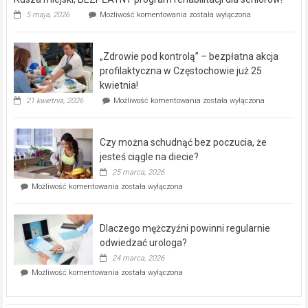
Rusza
5 maja, 2026
Możliwość komentowania
została wyłączona
miejski,
BEZPŁATNY
program
„Zdrowie pod kontrolą” – bezpłatna akcja
rehabilitacji
dla
profilaktyczna w Częstochowie już 25
seniorów!
kwietnia!
„Zdrowie
21 kwietnia, 2026
Możliwość komentowania
została wyłączona
pod
kontrolą”
–
Czy można schudnąć bez poczucia, że
bezpłatna
akcja
jesteś ciągle na diecie?
profilaktyczna
25 marca, 2026
w
Czy
Możliwość komentowania
została wyłączona
Częstochowie
można
już
schudnąć
25
bez
kwietnia!
Dlaczego mężczyźni powinni regularnie
poczucia,
że
odwiedzać urologa?
jesteś
24 marca, 2026
ciągle
Dlaczego
Możliwość komentowania
została wyłączona
na
mężczyźni
diecie?
powinni
regularnie