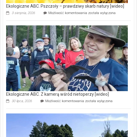
Ekologiczne ABC. Pszczoły – prawdziwy skarb natury [wideo]
Ekologiczne
3 sierpnia, 2026
Możliwość komentowania
została wyłączona
ABC.
Pszczoły
–
prawdziwy
skarb
natury
[wideo]
Ekologiczne ABC. Z kamerą wśród nietoperzy [wideo]
Ekologiczne
30 lipca, 2026
Możliwość komentowania
została wyłączona
ABC.
Z
kamerą
wśród
nietoperzy
[wideo]