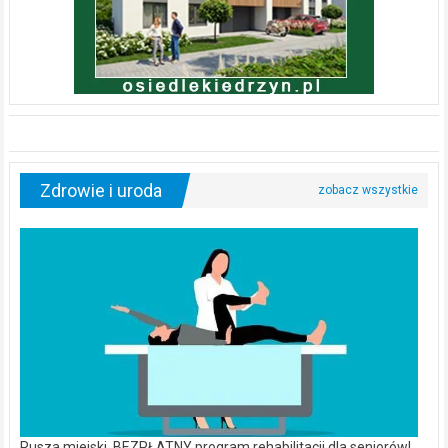
Zdrowie i uroda
Rusza miejski, BEZPŁATNY program rehabilitacji dla seniorów!