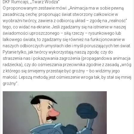
DKF Rumcajs, „Twarz Wodza”
O proponowanym zestawie mówi: „Animacja ma w sobie pewną
zasadniczą cechę: proponując świat stworzony całkowicie w
wyobraźni twórcy, zawiera z odbiorcą układ – zgodę na „realność”
tego, co widać na ekranie. Jeśli zgadzamy się na istnienie w naszej
świadomości uproszczonego – siłą rzeczy – rysunkowego lub
lalkowego świata, to zgadzamy się również na funkcjonowanie w
naszych odbiorczych umysłach idei i myśli poruszających ten świat.
Pytanie tylko, jak twórcy wykorzystają naszą zgodę: czy do
straszenia nas i pokazywania zagrożenia (propagandowa animacja
radziecka), czy do ośmieszania przeciwnika zgodnie z zasadą „wróg
z którego się śmiejemy przestaje być groźny – bo widzimy jego
małość. Lepszą metodą jest ośmieszenie wroga tak, by stał się mniej
groźny”.