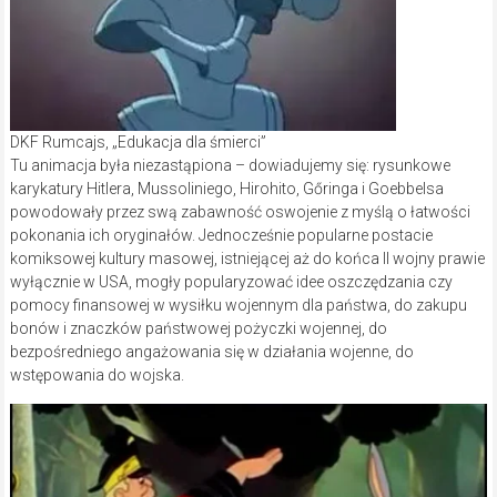
DKF Rumcajs, „Edukacja dla śmierci”
Tu animacja była niezastąpiona – dowiadujemy się: rysunkowe
karykatury Hitlera, Mussoliniego, Hirohito, Gőringa i Goebbelsa
powodowały przez swą zabawność oswojenie z myślą o łatwości
pokonania ich oryginałów. Jednocześnie popularne postacie
komiksowej kultury masowej, istniejącej aż do końca II wojny prawie
wyłącznie w USA, mogły popularyzować idee oszczędzania czy
pomocy finansowej w wysiłku wojennym dla państwa, do zakupu
bonów i znaczków państwowej pożyczki wojennej, do
bezpośredniego angażowania się w działania wojenne, do
wstępowania do wojska.