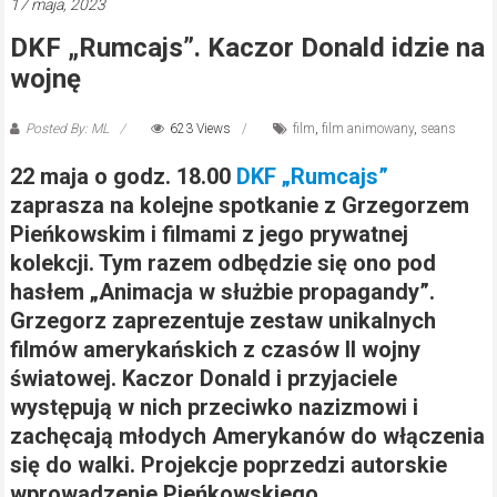
17 maja, 2023
DKF „Rumcajs”. Kaczor Donald idzie na
wojnę
Posted By: ML
623 Views
film
,
film animowany
,
seans
22 maja o godz. 18.00
DKF „Rumcajs”
zaprasza na kolejne spotkanie z Grzegorzem
Pieńkowskim i filmami z jego prywatnej
kolekcji. Tym razem odbędzie się ono pod
hasłem „Animacja w służbie propagandy”.
Grzegorz zaprezentuje zestaw unikalnych
filmów amerykańskich z czasów II wojny
światowej. Kaczor Donald i przyjaciele
występują w nich przeciwko nazizmowi i
zachęcają młodych Amerykanów do włączenia
się do walki. Projekcje poprzedzi autorskie
wprowadzenie Pieńkowskiego.