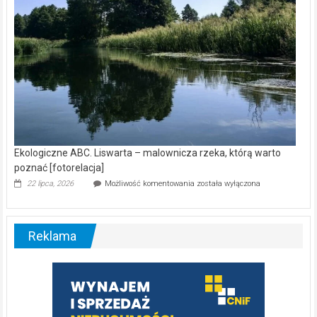
Ekologiczne ABC. Liswarta – malownicza rzeka, którą warto
poznać [fotorelacja]
Ekologiczne
22 lipca, 2026
Możliwość komentowania
została wyłączona
ABC.
Liswarta
–
malownicza
Reklama
rzeka,
którą
warto
poznać
[fotorelacja]