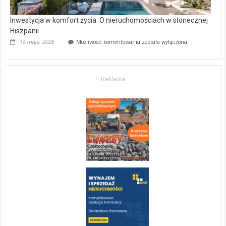
Inwestycja w komfort życia. O nieruchomościach w słonecznej
Hiszpanii
Inwestycja
15 maja, 2026
Możliwość komentowania
została wyłączona
w komfort
życia.
O nieruchomościach
w słonecznej
Reklama
Hiszpanii