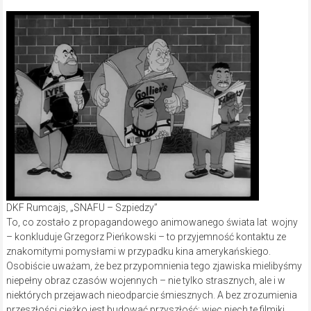
DKF Rumcajs, „SNAFU – Szpiedzy”
To, co zostało z propagandowego animowanego świata lat wojny
– konkluduje Grzegorz Pieńkowski – to przyjemność kontaktu ze
znakomitymi pomysłami w przypadku kina amerykańskiego.
Osobiście uważam, że bez przypomnienia tego zjawiska mielibyśmy
niepełny obraz czasów wojennych – nie tylko strasznych, ale i w
niektórych przejawach nieodparcie śmiesznych. A bez zrozumienia
przeszłości ciężko jest budować przyszłość; więc niech te filmiki