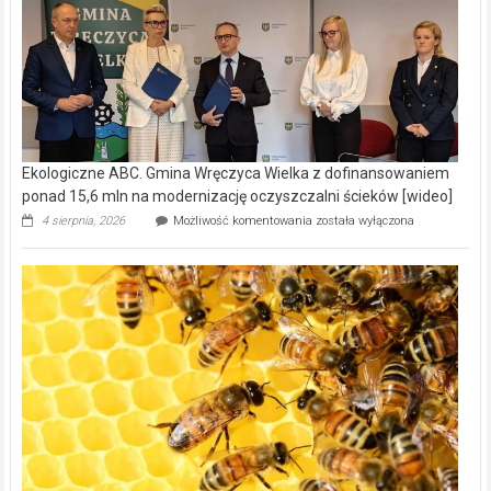
Ekologiczne ABC. Gmina Wręczyca Wielka z dofinansowaniem
ponad 15,6 mln na modernizację oczyszczalni ścieków [wideo]
Ekologiczne
4 sierpnia, 2026
Możliwość komentowania
została wyłączona
ABC.
Gmina
Wręczyca
Wielka
z
dofinansowaniem
ponad
15,6
mln
na
modernizację
oczyszczalni
ścieków
[wideo]