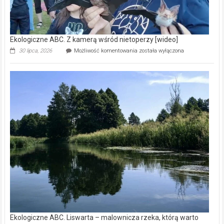
Ekologiczne ABC. Z kamerą wśród nietoperzy [wideo]
Ekologiczne
30 lipca, 2026
Możliwość komentowania
została wyłączona
ABC.
Z
kamerą
wśród
nietoperzy
[wideo]
Ekologiczne ABC. Liswarta – malownicza rzeka, którą warto