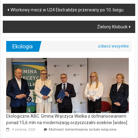
Post
Wtorkowy mecz w U24 Ekstralidze przerwany po 10. biegu
navigation
Zielony Kłobuck
Ekologia
Ekologiczne ABC. Gmina Wręczyca Wielka z dofinansowaniem
ponad 15,6 mln na modernizację oczyszczalni ścieków [wideo]
Ekologiczne
4 sierpnia, 2026
Możliwość komentowania
została wyłączona
ABC.