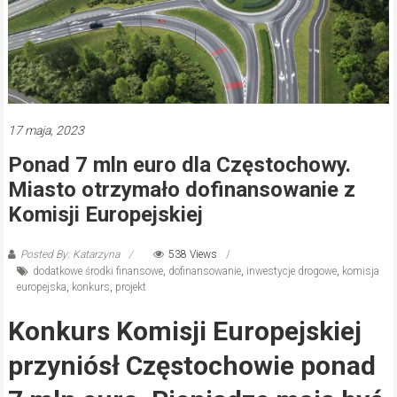
17 maja, 2023
Ponad 7 mln euro dla Częstochowy.
Miasto otrzymało dofinansowanie z
Komisji Europejskiej
Posted By: Katarzyna
538 Views
dodatkowe środki finansowe
,
dofinansowanie
,
inwestycje drogowe
,
komisja
europejska
,
konkurs
,
projekt
Konkurs Komisji Europejskiej
przyniósł Częstochowie ponad