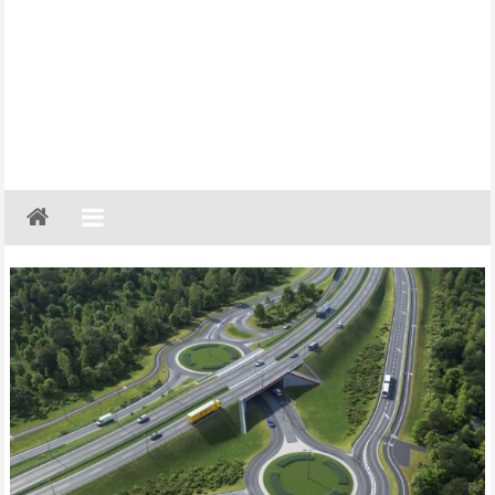
Gazeta
Regionalna
Częstochowa,
Kłobuck,
Lubliniec,
Myszków