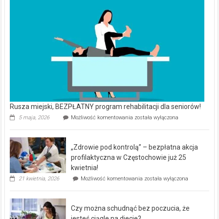
Rusza miejski, BEZPŁATNY program rehabilitacji dla seniorów!
Rusza
5 maja, 2026
Możliwość komentowania
została wyłączona
miejski,
BEZPŁATNY
program
„Zdrowie pod kontrolą” – bezpłatna akcja
rehabilitacji
dla
profilaktyczna w Częstochowie już 25
seniorów!
kwietnia!
„Zdrowie
21 kwietnia, 2026
Możliwość komentowania
została wyłączona
pod
kontrolą”
–
Czy można schudnąć bez poczucia, że
bezpłatna
akcja
jesteś ciągle na diecie?