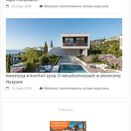
Wybrane
20 maja, 2026
Możliwość komentowania
została wyłączona
inwestycje
deweloperskie
w Częstochowie
–
gdzie
kupić
mieszkanie?
Inwestycja w komfort życia. O nieruchomościach w słonecznej
Hiszpanii
Inwestycja
15 maja, 2026
Możliwość komentowania
została wyłączona
w komfort
życia.
O nieruchomościach
w słonecznej
Reklama
Hiszpanii