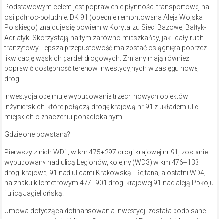
Podstawowym celem jest poprawienie płynności transportowej na
osi północ-południe. DK 91 (obecnie remontowana Aleja Wojska
Polskiego) znajduje się bowiem w Korytarzu Sieci Bazowej Bałtyk-
Adriatyk. Skorzystają na tym zarówno mieszkańcy, jak i cały ruch
tranzytowy. Lepsza przepustowość ma zostać osiągnięta poprzez
likwidację wąskich gardeł drogowych. Zmiany mają również
poprawić dostępność terenów inwestycyjnych w zasięgu nowej
drogi.
Inwestycja obejmuje wybudowanie trzech nowych obiektów
inżynierskich, które połączą drogę krajową nr 91 z układem ulic
miejskich o znaczeniu ponadlokalnym.
Gdzie one powstaną?
Pierwszy z nich WD1, w km 475+297 drogi krajowej nr 91, zostanie
wybudowany nad ulicą Legionów, kolejny (WD3) w km 476+133
drogi krajowej 91 nad ulicami Krakowską i Rejtana, a ostatni WD4,
na znaku kilometrowym 477+901 drogi krajowej 91 nad aleją Pokoju
i ulicą Jagiellońską.
Umowa dotycząca dofinansowania inwestycji została podpisane