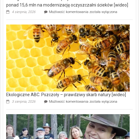
ponad 15,6 mln na modernizację oczyszczalni ścieków [wideo]
Ekologiczne
4 sierpnia, 2026
Możliwość komentowania
została wyłączona
ABC.
Gmina
Wręczyca
Wielka
z
dofinansowaniem
ponad
15,6
mln
na
modernizację
oczyszczalni
ścieków
[wideo]
Ekologiczne ABC. Pszczoły – prawdziwy skarb natury [wideo]
Ekologiczne
3 sierpnia, 2026
Możliwość komentowania
została wyłączona
ABC.
Pszczoły
–
prawdziwy
skarb
natury
[wideo]