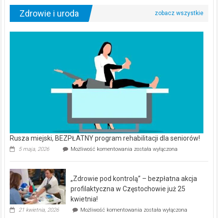
Zdrowie i uroda
Rusza miejski, BEZPŁATNY program rehabilitacji dla seniorów!
Rusza
5 maja, 2026
Możliwość komentowania
została wyłączona
miejski,
BEZPŁATNY
program
„Zdrowie pod kontrolą” – bezpłatna akcja
rehabilitacji
dla
profilaktyczna w Częstochowie już 25
seniorów!
kwietnia!
„Zdrowie
21 kwietnia, 2026
Możliwość komentowania
została wyłączona
pod