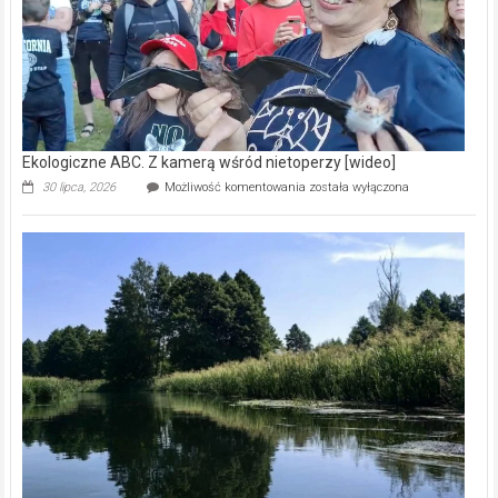
Ekologiczne ABC. Z kamerą wśród nietoperzy [wideo]
Ekologiczne
30 lipca, 2026
Możliwość komentowania
została wyłączona
ABC.
Z
kamerą
wśród
nietoperzy
[wideo]