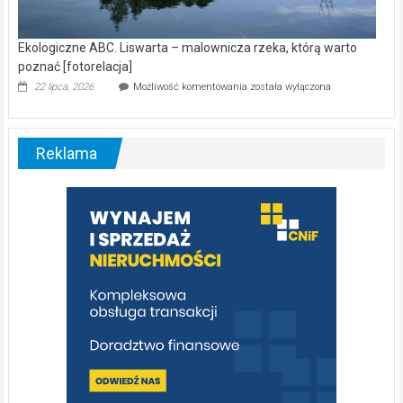
Ekologiczne ABC. Liswarta – malownicza rzeka, którą warto
poznać [fotorelacja]
Ekologiczne
22 lipca, 2026
Możliwość komentowania
została wyłączona
ABC.
Liswarta
–
malownicza
Reklama
rzeka,
którą
warto
poznać
[fotorelacja]