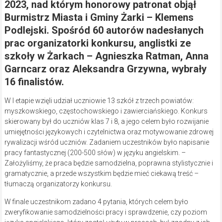
2023, nad którym honorowy patronat objął
Burmistrz Miasta i Gminy Żarki – Klemens
Podlejski. Spośród 60 autorów nadesłanych
prac organizatorki konkursu, anglistki ze
szkoły w Żarkach – Agnieszka Ratman, Anna
Garncarz oraz Aleksandra Grzywna, wybrały
16 finalistów.
W I etapie wzięli udział uczniowie 13 szkół z trzech powiatów:
myszkowskiego, częstochowskiego i zawierciańskiego. Konkurs
skierowany był do uczniów klas 7 i 8, a jego celem było rozwijanie
umiejętności językowych i czytelnictwa oraz motywowanie zdrowej
rywalizacji wśród uczniów. Zadaniem uczestników było napisanie
pracy fantastycznej (200-500 słów) w języku angielskim. –
Założyliśmy, że praca będzie samodzielna, poprawna stylistycznie i
gramatycznie, a przede wszystkim będzie mieć ciekawą treść –
tłumaczą organizatorzy konkursu.
W finale uczestnikom zadano 4 pytania, których celem było
zweryfikowanie samodzielności pracy i sprawdzenie, czy poziom