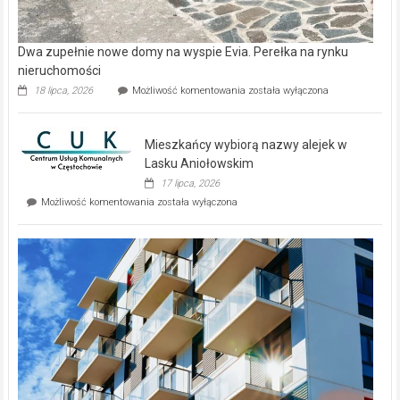
Dwa zupełnie nowe domy na wyspie Evia. Perełka na rynku
nieruchomości
Dwa
18 lipca, 2026
Możliwość komentowania
została wyłączona
zupełnie
nowe
domy
Mieszkańcy wybiorą nazwy alejek w
na
wyspie
Lasku Aniołowskim
Evia.
17 lipca, 2026
Perełka
Mieszkańcy
Możliwość komentowania
została wyłączona
na
wybiorą
rynku
nazwy
nieruchomości
alejek
w
Lasku
Aniołowskim