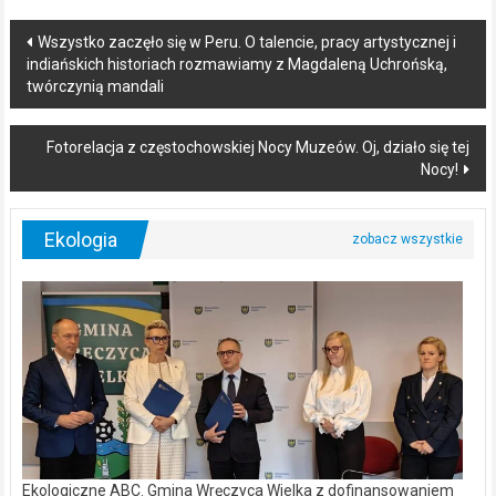
Post
Wszystko zaczęło się w Peru. O talencie, pracy artystycznej i
indiańskich historiach rozmawiamy z Magdaleną Uchrońską,
navigation
twórczynią mandali
Fotorelacja z częstochowskiej Nocy Muzeów. Oj, działo się tej
Nocy!
Ekologia
Ekologiczne ABC. Gmina Wręczyca Wielka z dofinansowaniem