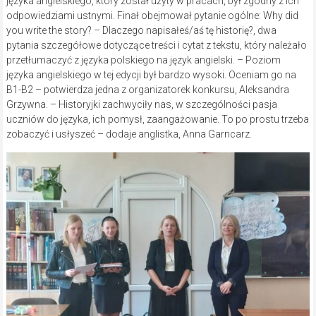
języka angielskiego, który został użyty w pracach, był zgodny z ich
odpowiedziami ustnymi. Finał obejmował pytanie ogólne: Why did
you write the story? – Dlaczego napisałeś/aś tę historię?, dwa
pytania szczegółowe dotyczące treści i cytat z tekstu, który należało
przetłumaczyć z języka polskiego na język angielski. – Poziom
języka angielskiego w tej edycji był bardzo wysoki. Oceniam go na
B1-B2 – potwierdza jedna z organizatorek konkursu, Aleksandra
Grzywna. – Historyjki zachwyciły nas, w szczególności pasja
uczniów do języka, ich pomysł, zaangażowanie. To po prostu trzeba
zobaczyć i usłyszeć – dodaje anglistka, Anna Garncarz.