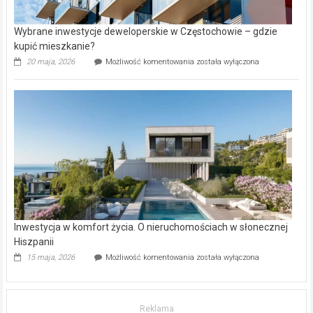
Wybrane inwestycje deweloperskie w Częstochowie – gdzie
kupić mieszkanie?
Wybrane
20 maja, 2026
Możliwość komentowania
została wyłączona
inwestycje
deweloperskie
w Częstochowie
–
gdzie
kupić
mieszkanie?
Inwestycja w komfort życia. O nieruchomościach w słonecznej
Hiszpanii
Inwestycja
15 maja, 2026
Możliwość komentowania
została wyłączona
w komfort
życia.
O nieruchomościach
w słonecznej
Reklama
Hiszpanii