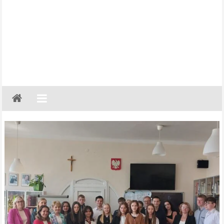
Gazeta
Regionalna
Częstochowa,
Kłobuck,
Lubliniec,
Myszków