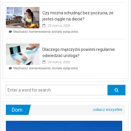
kontrolą”
–
Czy można schudnąć bez poczucia, że
bezpłatna
akcja
jesteś ciągle na diecie?
profilaktyczna
25 marca, 2026
w
Czy
Możliwość komentowania
została wyłączona
Częstochowie
można
już
schudnąć
25
bez
kwietnia!
Dlaczego mężczyźni powinni regularnie
poczucia,
że
odwiedzać urologa?
jesteś
24 marca, 2026
ciągle
Dlaczego
Możliwość komentowania
została wyłączona
na
mężczyźni
diecie?
powinni
regularnie
odwiedzać
urologa?
Dom