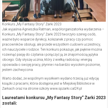
Konkurs „My Fantasy Story” Żarki 2023
Jak wyjaśnia Agnieszka Ratman, współorganizatorka wydarzenia –
Konkurs „My Fantasy Story” Żarki 2023 tworzyło szereg osób,
ważne było wsparcie dyrekcji, koleżanek z pracy czy pomoc
pracowników obsługi, ale przede wszystkim cudowni uczestnicy,
ich nauczyciele i rodzice. Ten konkurs pokazuje, jak pięknie można
rozwinąć pasję do czytania i połączyć ją ze znajomością języka
obcego. Gdy słyszę ucznia, który z wielką radością i energią
opowiada o swojej pracy, płynnie i na bardzo wysokim poziomie,
jestem zachwycona.
Warto dodać, że wspólnym wysiłkiem wydano trzecią już edycję
książki z pracami, która dostępna jest w Miejskiej Bibliotece w
Żarkach oraz na stronie szkoły www.spzarki.cal24.pl
Laureatami konkursu „My Fantasy Story” Żarki 2023
zostali: