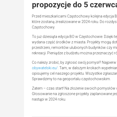
propozycje do 5 czerwc
Przed mieszkańcami Częstochowy kolejna edycja Bu
które zostaną zrealizowane w 2024 roku. Do rozdys
Częstochowy.
To już dziesiąta edycja BO w Częstochowie. Dzięki 
wydana część środków z miasta. Projekty mogą dot
przestrzeni, remontów ulubionych budynków czy mi
rekreacji. Pieniądze z budżetu można przeznaczyć ró
Co należy zrobić, by zgłosić swój pomysł? Najpierw
obywatelski.eu/
. Tam, w dalszym krokach wypełnia
opisujemy cel naszego projektu. Wszystkie zgłas
Sprawdzimy to na geoportalu częstochowskim.
Zatem – czas start! Na złożenie swoich pomysłów
Głosowanie na zgłoszone projekty zaplanowane jest
nastąpi w 2024 roku.