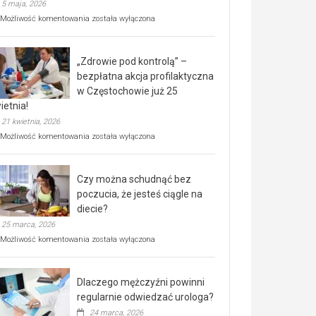
5 maja, 2026
Rusza
Możliwość komentowania
została wyłączona
miejski,
BEZPŁATNY
program
„Zdrowie pod kontrolą” –
rehabilitacji
dla
bezpłatna akcja profilaktyczna
seniorów!
w Częstochowie już 25
ietnia!
21 kwietnia, 2026
„Zdrowie
Możliwość komentowania
została wyłączona
pod
kontrolą”
–
Czy można schudnąć bez
bezpłatna
akcja
poczucia, że jesteś ciągle na
profilaktyczna
diecie?
w
25 marca, 2026
Częstochowie
już
Czy
Możliwość komentowania
została wyłączona
25
można
kwietnia!
schudnąć
bez
Dlaczego mężczyźni powinni
poczucia,
że
regularnie odwiedzać urologa?
jesteś
24 marca, 2026