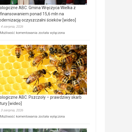
ologiczne ABC. Gmina Wręczyca Wielka z
finansowaniem ponad 15,6 mln na
dernizację oczyszczalni ścieków [wideo]
4 sierpnia, 2026
Ekologiczne
Możliwość komentowania
została wyłączona
ABC.
Gmina
Wręczyca
Wielka
z
dofinansowaniem
ponad
15,6
mln
na
modernizację
oczyszczalni
ścieków
ologiczne ABC. Pszczoły – prawdziwy skarb
[wideo]
tury [wideo]
3 sierpnia, 2026
Ekologiczne
Możliwość komentowania
została wyłączona
ABC.
Pszczoły
–