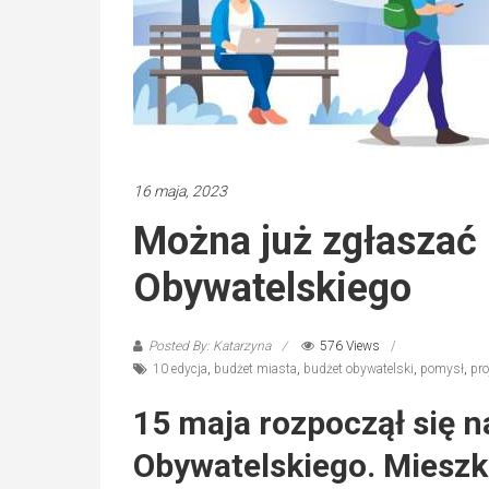
16 maja, 2023
Można już zgłaszać 
Obywatelskiego
Posted By: Katarzyna
576 Views
10 edycja
,
budżet miasta
,
budżet obywatelski
,
pomysł
,
pro
15 maja rozpoczął się 
Obywatelskiego. Miesz