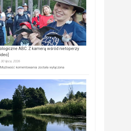
prawdziwy
skarb
natury
[wideo]
ologiczne ABC. Z kamerą wśród nietoperzy
ideo]
30 lipca, 2026
Ekologiczne
Możliwość komentowania
została wyłączona
ABC.
Z
kamerą
wśród
nietoperzy
[wideo]