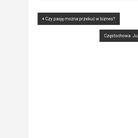
Post
Czy pasję można przekuć w biznes?
navigation
Częstochowa. Już