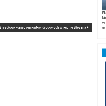
Ek
kt
 niedługo koniec remontów drogowych w rejonie Błeszna