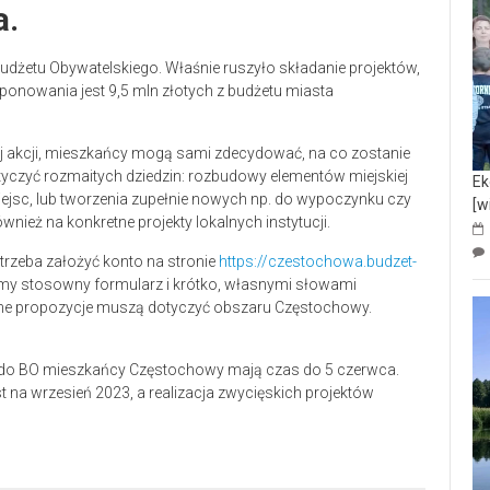
a.
dżetu Obywatelskiego. Właśnie ruszyło składanie projektów,
ponowania jest 9,5 mln złotych z budżetu miasta
tej akcji, mieszkańcy mogą sami zdecydować, na co zostanie
yczyć rozmaitych dziedzin: rozbudowy elementów miejskiej
Ek
ejsc, lub tworzenia zupełnie nowych np. do wypoczynku czy
[w
wnież na konkretne projekty lokalnych instytucji.
 trzeba założyć konto na stronie
https://czestochowa.budzet-
my stosowny formularz i krótko, własnymi słowami
zane propozycje muszą dotyczyć obszaru Częstochowy.
 do BO mieszkańcy Częstochowy mają czas do 5 czerwca.
 na wrzesień 2023, a realizacja zwycięskich projektów