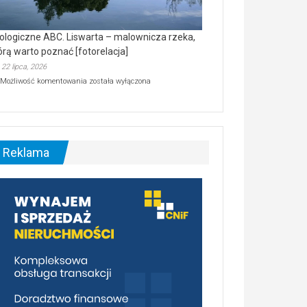
ologiczne ABC. Liswarta – malownicza rzeka,
órą warto poznać [fotorelacja]
22 lipca, 2026
Ekologiczne
Możliwość komentowania
została wyłączona
ABC.
Liswarta
–
malownicza
rzeka,
którą
Reklama
warto
poznać
[fotorelacja]