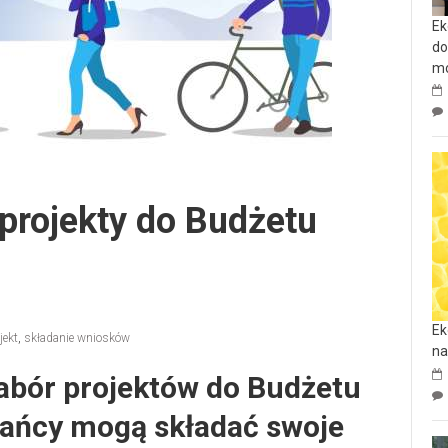
Ek
do
mo
projekty do Budżetu
Ek
jekt
,
składanie wniosków
na
nabór projektów do Budżetu
kańcy mogą składać swoje