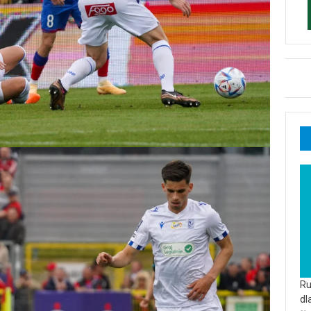
Ru
dl