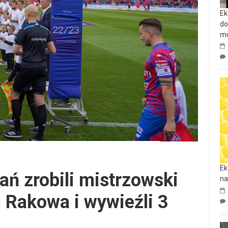
Ek
do
mo
Ek
ań zrobili mistrzowski
na
 Rakowa i wywieźli 3