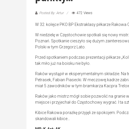
Posted By: Artur
472 Views
W 32. kolejce PKO BP Ekstraklasy piłkarze Rakowa
W niedzielę w Częstochowie spotkali się nowy mist
Poznań. Spotkanie cieszyło się dużym zainteresowan
Polski w tym Grzegorz Lato.
Przed spotkaniem podczas prezentacji piłkarze „Kol
tak miło już na boisku nie było.
Raków wystąpił w eksperymentalnym składzie. Na tr
Petrasek, Fabian Piasecki. W meczowej kadrze zabr
miał 5 zawodników w tym bramkarza Kacpra Trelo
Raków jako mistrz mógł sobie pozwolić na granie w
miejsce i przyjechał do Częstochowy wygrać. I ta sz
Kibice Rakowa porażkę przyjęli ze spokojem. Podcza
skandowali kibice…
MR-K, fot: AK