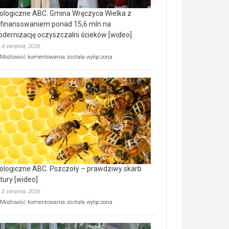
ologiczne ABC. Gmina Wręczyca Wielka z
finansowaniem ponad 15,6 mln na
dernizację oczyszczalni ścieków [wideo]
4 sierpnia, 2026
Ekologiczne
Możliwość komentowania
została wyłączona
ABC.
Gmina
Wręczyca
Wielka
z
dofinansowaniem
ponad
15,6
mln
na
modernizację
oczyszczalni
ścieków
ologiczne ABC. Pszczoły – prawdziwy skarb
[wideo]
tury [wideo]
3 sierpnia, 2026
Ekologiczne
Możliwość komentowania
została wyłączona
ABC.
Pszczoły
–