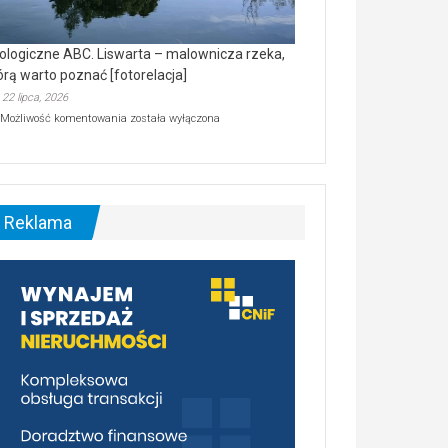
ologiczne ABC. Liswarta – malownicza rzeka,
órą warto poznać [fotorelacja]
22 lipca, 2026
Ekologiczne
Możliwość komentowania
została wyłączona
ABC.
Liswarta
–
malownicza
rzeka,
którą
Reklama
warto
poznać
[fotorelacja]