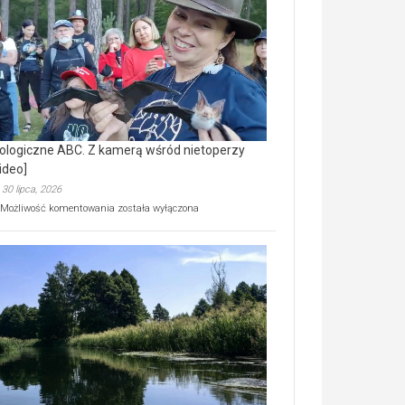
prawdziwy
skarb
natury
[wideo]
ologiczne ABC. Z kamerą wśród nietoperzy
ideo]
30 lipca, 2026
Ekologiczne
Możliwość komentowania
została wyłączona
ABC.
Z
kamerą
wśród
nietoperzy
[wideo]