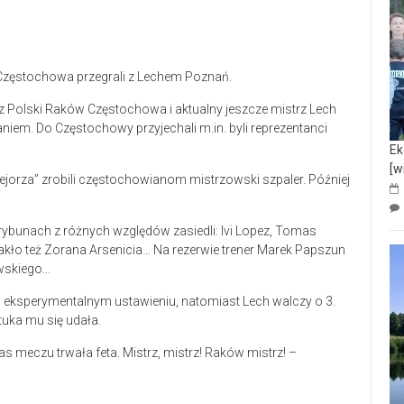
 Częstochowa przegrali z Lechem Poznań.
rz Polski Raków Częstochowa i aktualny jeszcze mistrz Lech
iem. Do Częstochowy przyjechali m.in. byli reprezentanci
Ek
[w
ejorza” zrobili częstochowianom mistrzowski szpaler. Później
ybunach z różnych względów zasiedli: Ivi Lopez, Tomas
akło też Zorana Arsenicia… Na rezerwie trener Marek Papszun
wskiego…
 eksperymentalnym ustawieniu, natomiast Lech walczy o 3.
tuka mu się udała.
s meczu trwała feta. Mistrz, mistrz! Raków mistrz! –