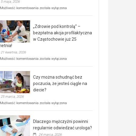
5 maja, 2026
Rusza
Możliwość komentowania
została wyłączona
miejski,
BEZPŁATNY
program
„Zdrowie pod kontrolą” –
rehabilitacji
dla
bezpłatna akcja profilaktyczna
seniorów!
w Częstochowie już 25
ietnia!
21 kwietnia, 2026
„Zdrowie
Możliwość komentowania
została wyłączona
pod
kontrolą”
–
Czy można schudnąć bez
bezpłatna
akcja
poczucia, że jesteś ciągle na
profilaktyczna
diecie?
w
25 marca, 2026
Częstochowie
już
Czy
Możliwość komentowania
została wyłączona
25
można
kwietnia!
schudnąć
bez
Dlaczego mężczyźni powinni
poczucia,
że
regularnie odwiedzać urologa?
jesteś
24 marca, 2026