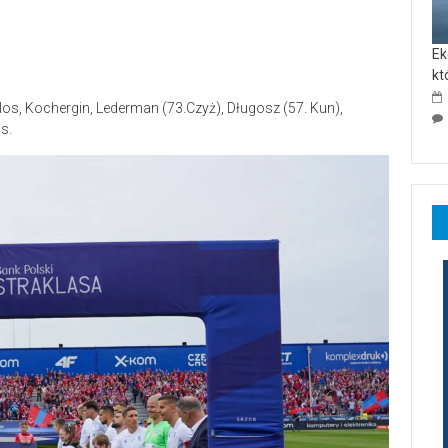
Ek
kt
los, Kochergin, Lederman (73.Czyż), Długosz (57. Kun),
s.