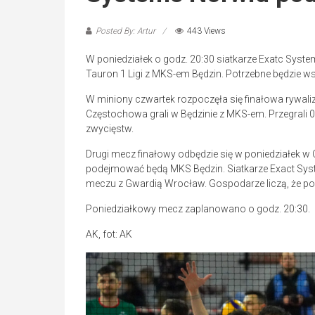
Posted By: Artur
443 Views
W poniedziałek o godz. 20:30 siatkarze Exatc Sy
Tauron 1 Ligi z MKS-em Będzin. Potrzebne będzie 
W miniony czwartek rozpoczęła się finałowa rywali
Częstochowa grali w Będzinie z MKS-em. Przegrali 0:3
zwycięstw.
Drugi mecz finałowy odbędzie się w poniedziałek 
podejmować będą MKS Będzin. Siatkarze Exact Syste
meczu z Gwardią Wrocław. Gospodarze liczą, że po 
Poniedziałkowy mecz zaplanowano o godz. 20:30.
AK, fot: AK