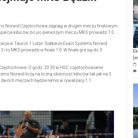
stems Norwid Częstochowa zagrają w drugim meczu finałowym
wsparcie kibiców, bo po pierwszym meczu MKS prowadzi 1:0…
zacja w Tauron 1 Lidze. Siatkarze Exact Systems Norwid
 i to MKS prowadzi w finale 1:0. W finale gra się do 3
Ek
[w
w Częstochowie. O godz. 20:30 w HSC częstochowianie
ms Norwid liczą na liczną obecność kibiców tak jak na 3
dwóch meczach będzie remis w rywalizacji 1:1.