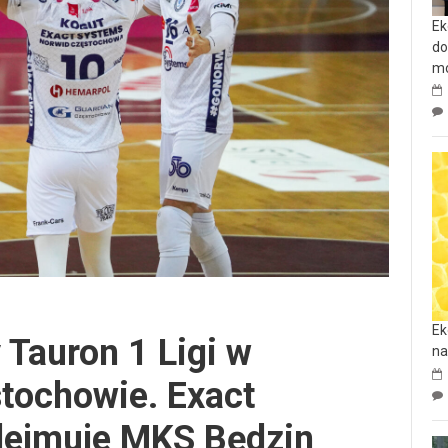
Ek
do
mo
Ek
 Tauron 1 Ligi w
na
tochowie. Exact
dejmuje MKS Będzin