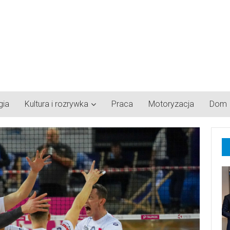
gia
Kultura i rozrywka
Praca
Motoryzacja
Dom