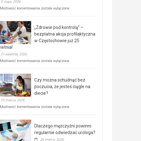
5 maja, 2026
Rusza
Możliwość komentowania
została wyłączona
miejski,
BEZPŁATNY
program
„Zdrowie pod kontrolą” –
rehabilitacji
dla
bezpłatna akcja profilaktyczna
seniorów!
w Częstochowie już 25
ietnia!
21 kwietnia, 2026
„Zdrowie
Możliwość komentowania
została wyłączona
pod
kontrolą”
–
Czy można schudnąć bez
bezpłatna
akcja
poczucia, że jesteś ciągle na
profilaktyczna
diecie?
w
25 marca, 2026
Częstochowie
już
Czy
Możliwość komentowania
została wyłączona
25
można
kwietnia!
schudnąć
bez
Dlaczego mężczyźni powinni
poczucia,
że
regularnie odwiedzać urologa?
jesteś
24 marca, 2026