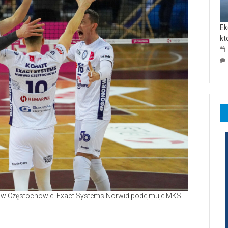
Ek
kt