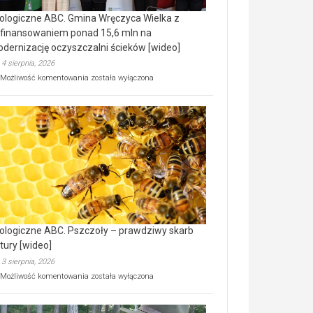
ologiczne ABC. Gmina Wręczyca Wielka z
finansowaniem ponad 15,6 mln na
dernizację oczyszczalni ścieków [wideo]
4 sierpnia, 2026
Ekologiczne
Możliwość komentowania
została wyłączona
ABC.
Gmina
Wręczyca
Wielka
z
dofinansowaniem
ponad
15,6
mln
na
modernizację
oczyszczalni
ścieków
ologiczne ABC. Pszczoły – prawdziwy skarb
[wideo]
tury [wideo]
3 sierpnia, 2026
Ekologiczne
Możliwość komentowania
została wyłączona
ABC.
Pszczoły
–