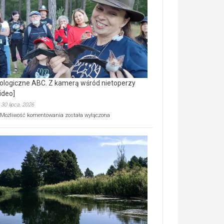
prawdziwy
skarb
natury
[wideo]
ologiczne ABC. Z kamerą wśród nietoperzy
ideo]
30 lipca, 2026
Ekologiczne
Możliwość komentowania
została wyłączona
ABC.
Z
kamerą
wśród
nietoperzy
[wideo]