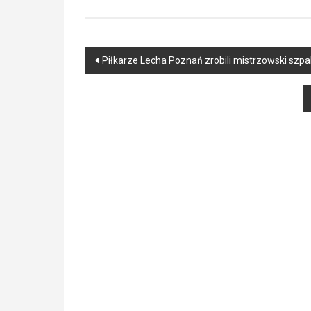
Post
Piłkarze Lecha Poznań zrobili mistrzowski szp
navigation