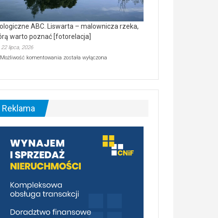
ologiczne ABC. Liswarta – malownicza rzeka,
órą warto poznać [fotorelacja]
22 lipca, 2026
Ekologiczne
Możliwość komentowania
została wyłączona
ABC.
Liswarta
–
malownicza
rzeka,
którą
Reklama
warto
poznać
[fotorelacja]