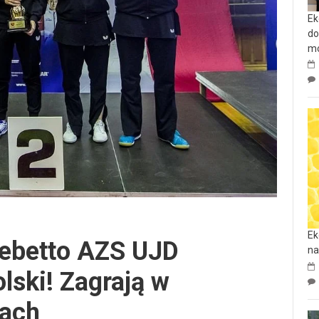
Ek
do
mo
Ek
Bebetto AZS UJD
na
lski! Zagrają w
rach