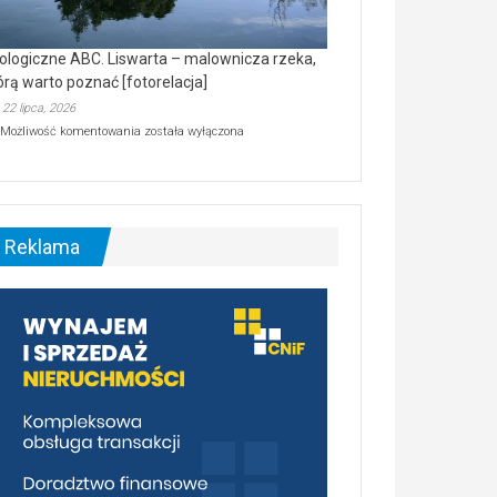
ologiczne ABC. Liswarta – malownicza rzeka,
órą warto poznać [fotorelacja]
22 lipca, 2026
Ekologiczne
Możliwość komentowania
została wyłączona
ABC.
Liswarta
–
malownicza
rzeka,
którą
Reklama
warto
poznać
[fotorelacja]