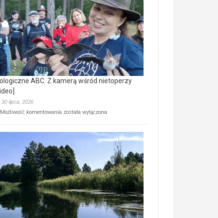
prawdziwy
skarb
natury
[wideo]
ologiczne ABC. Z kamerą wśród nietoperzy
ideo]
30 lipca, 2026
Ekologiczne
Możliwość komentowania
została wyłączona
ABC.
Z
kamerą
wśród
nietoperzy
[wideo]