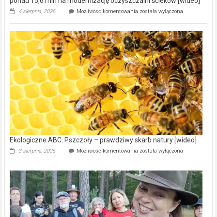
ponad 15,6 mln na modernizację oczyszczalni ścieków [wideo]
Ekologiczne
4 sierpnia, 2026
Możliwość komentowania
została wyłączona
ABC.
Gmina
Wręczyca
Wielka
z
dofinansowaniem
ponad
15,6
mln
na
modernizację
oczyszczalni
ścieków
[wideo]
Ekologiczne ABC. Pszczoły – prawdziwy skarb natury [wideo]
Ekologiczne
3 sierpnia, 2026
Możliwość komentowania
została wyłączona
ABC.
Pszczoły
–
prawdziwy
skarb
natury
[wideo]