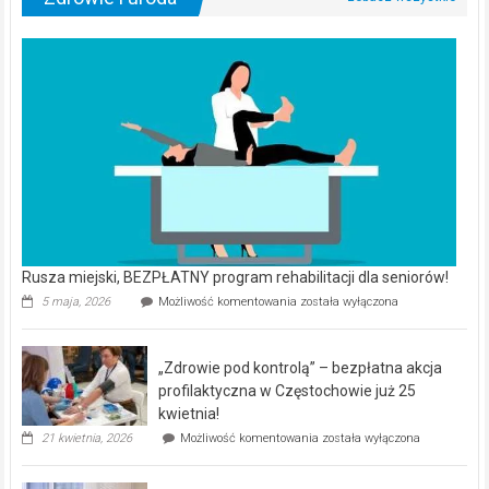
Rusza miejski, BEZPŁATNY program rehabilitacji dla seniorów!
Rusza
5 maja, 2026
Możliwość komentowania
została wyłączona
miejski,
BEZPŁATNY
program
„Zdrowie pod kontrolą” – bezpłatna akcja
rehabilitacji
dla
profilaktyczna w Częstochowie już 25
seniorów!
kwietnia!
„Zdrowie
21 kwietnia, 2026
Możliwość komentowania
została wyłączona
pod
kontrolą”