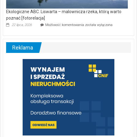
Ekologiczne ABC. Liswarta – malownicza rzeka, którą warto
poznać [fotorelacja]
Ekologiczne
22 lipca, 2026
Możliwość komentowania
została wyłączona
ABC.
Liswarta
–
malownicza
Reklama
rzeka,
którą
warto
poznać
[fotorelacja]