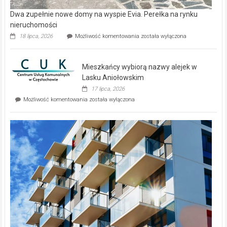
Dwa zupełnie nowe domy na wyspie Evia. Perełka na rynku
nieruchomości
Dwa
18 lipca, 2026
Możliwość komentowania
została wyłączona
zupełnie
nowe
domy
Mieszkańcy wybiorą nazwy alejek w
na
wyspie
Lasku Aniołowskim
Evia.
17 lipca, 2026
Perełka
Mieszkańcy
Możliwość komentowania
została wyłączona
na
wybiorą
rynku
nazwy
nieruchomości
alejek
w
Lasku
Aniołowskim