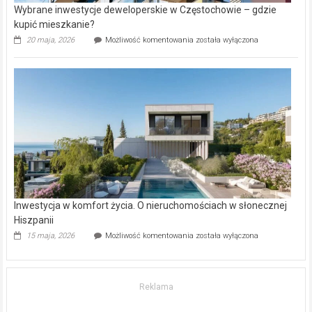
Wybrane inwestycje deweloperskie w Częstochowie – gdzie
kupić mieszkanie?
Wybrane
20 maja, 2026
Możliwość komentowania
została wyłączona
inwestycje
deweloperskie
w Częstochowie
–
gdzie
kupić
mieszkanie?
Inwestycja w komfort życia. O nieruchomościach w słonecznej
Hiszpanii
Inwestycja
15 maja, 2026
Możliwość komentowania
została wyłączona
w komfort
życia.
O nieruchomościach
w słonecznej
Reklama
Hiszpanii