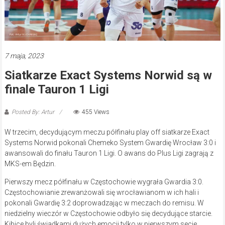
7 maja, 2023
Siatkarze Exact Systems Norwid są w
finale Tauron 1 Ligi
Posted By: Artur
455 Views
W trzecim, decydującym meczu półfinału play off siatkarze Exact
Systems Norwid pokonali Chemeko System Gwardię Wrocław 3:0 i
awansowali do finału Tauron 1 Ligi. O awans do Plus Ligi zagrają z
MKS-em Będzin.
Pierwszy mecz półfinału w Częstochowie wygrała Gwardia 3:0.
Częstochowianie zrewanżowali się wrocławianom w ich hali i
pokonali Gwardię 3:2 doprowadzając w meczach do remisu. W
niedzielny wieczór w Częstochowie odbyło się decydujące starcie.
Kibice byli świadkami dużych emocji tylko w pierwszym secie,