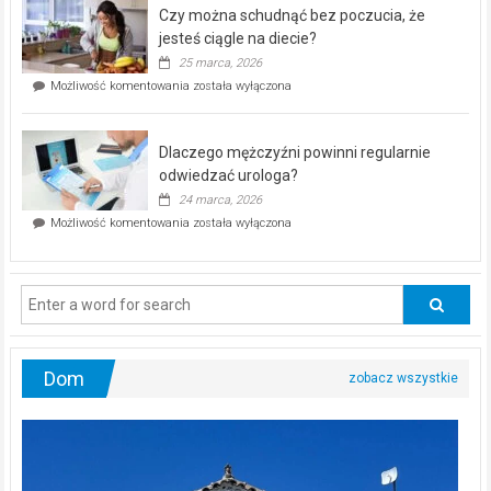
–
Czy można schudnąć bez poczucia, że
bezpłatna
akcja
jesteś ciągle na diecie?
profilaktyczna
25 marca, 2026
w
Czy
Możliwość komentowania
została wyłączona
Częstochowie
można
już
schudnąć
25
bez
kwietnia!
Dlaczego mężczyźni powinni regularnie
poczucia,
że
odwiedzać urologa?
jesteś
24 marca, 2026
ciągle
Dlaczego
Możliwość komentowania
została wyłączona
na
mężczyźni
diecie?
powinni
regularnie
odwiedzać
urologa?
Dom