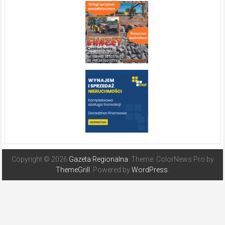
Copyright © 2026
Gazeta Regionalna
. Theme: ColorNews Pro by
ThemeGrill
. Powered by
WordPress
.