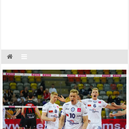
Gazeta
Regionalna
Częstochowa,
Kłobuck,
Lubliniec,
Myszków