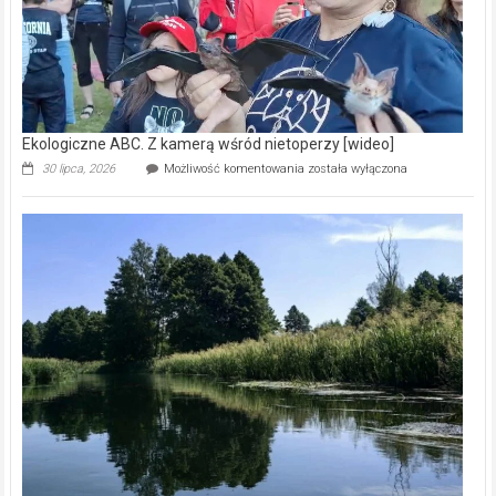
Ekologiczne ABC. Z kamerą wśród nietoperzy [wideo]
Ekologiczne
30 lipca, 2026
Możliwość komentowania
została wyłączona
ABC.
Z
kamerą
wśród
nietoperzy
[wideo]