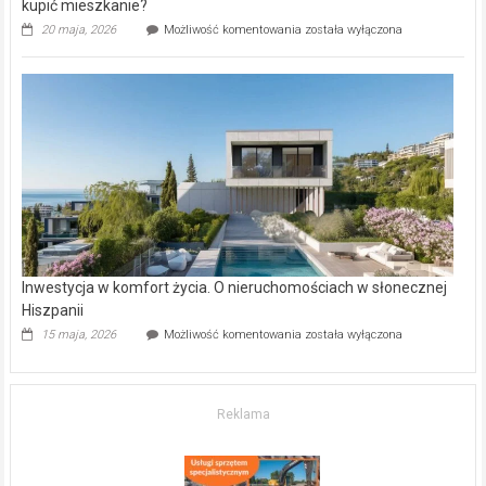
kupić mieszkanie?
Wybrane
20 maja, 2026
Możliwość komentowania
została wyłączona
inwestycje
deweloperskie
w Częstochowie
–
gdzie
kupić
mieszkanie?
Inwestycja w komfort życia. O nieruchomościach w słonecznej
Hiszpanii
Inwestycja
15 maja, 2026
Możliwość komentowania
została wyłączona
w komfort
życia.
O nieruchomościach
w słonecznej
Reklama
Hiszpanii