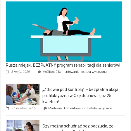
Rusza miejski, BEZPŁATNY program rehabilitacji dla seniorów!
Rusza
5 maja, 2026
Możliwość komentowania
została wyłączona
miejski,
BEZPŁATNY
program
„Zdrowie pod kontrolą” – bezpłatna akcja
rehabilitacji
dla
profilaktyczna w Częstochowie już 25
seniorów!
kwietnia!
„Zdrowie
21 kwietnia, 2026
Możliwość komentowania
została wyłączona
pod
kontrolą”
–
Czy można schudnąć bez poczucia, że
bezpłatna