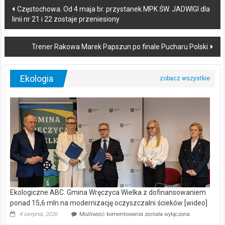
Post
Częstochowa. Od 4 maja br. przystanek MPK ŚW. JADWIGI dla
linii nr 21 i 22 zostaje przeniesiony
navigation
Trener Rakowa Marek Papszun po finale Pucharu Polski
Ekologia
Ekologiczne ABC. Gmina Wręczyca Wielka z dofinansowaniem
ponad 15,6 mln na modernizację oczyszczalni ścieków [wideo]
Ekologiczne
4 sierpnia, 2026
Możliwość komentowania
została wyłączona
ABC.