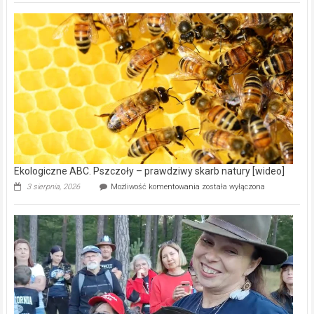
Gmina
Wręczyca
Wielka
z
dofinansowaniem
ponad
15,6
mln
na
modernizację
oczyszczalni
ścieków
[wideo]
Ekologiczne ABC. Pszczoły – prawdziwy skarb natury [wideo]
Ekologiczne
3 sierpnia, 2026
Możliwość komentowania
została wyłączona
ABC.
Pszczoły
–
prawdziwy
skarb
natury
[wideo]