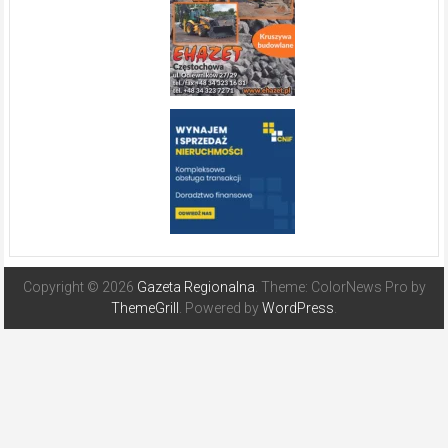
Copyright © 2026
Gazeta Regionalna
. Theme: ColorNews Pro by
ThemeGrill
. Powered by
WordPress
.