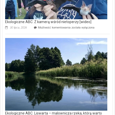
Ekologiczne ABC. Z kamerą wśród nietoperzy [wideo]
Ekologiczne
30 lipca, 2026
Możliwość komentowania
została wyłączona
ABC.
Z
kamerą
wśród
nietoperzy
[wideo]
Ekologiczne ABC. Liswarta – malownicza rzeka, którą warto