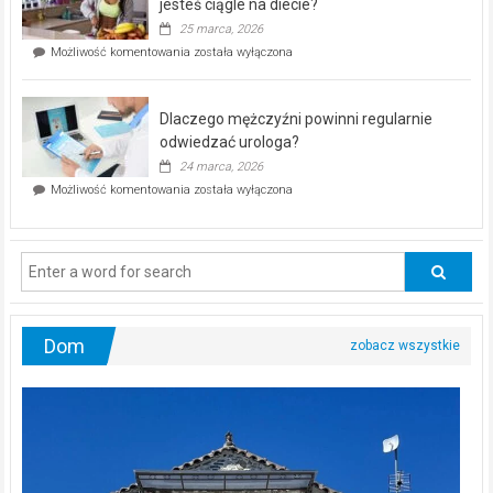
akcja
jesteś ciągle na diecie?
profilaktyczna
25 marca, 2026
w
Czy
Możliwość komentowania
została wyłączona
Częstochowie
można
już
schudnąć
25
bez
kwietnia!
Dlaczego mężczyźni powinni regularnie
poczucia,
że
odwiedzać urologa?
jesteś
24 marca, 2026
ciągle
Dlaczego
Możliwość komentowania
została wyłączona
na
mężczyźni
diecie?
powinni
regularnie
odwiedzać
urologa?
Dom